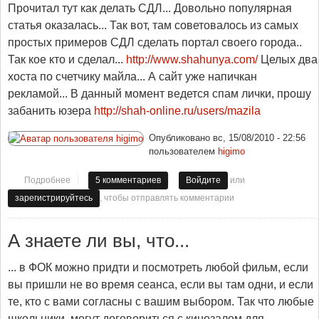
Прочитал тут как делать СДЛ... Довольно популярная
статья оказалась... Так вот, там советовалось из самых
простых примеров СДЛ сделать портал своего города..
Так кое кто и сделал...
http://www.shahunya.com/
Целых два
хоста по счетчику майла... А сайт уже напичкан
рекламой... В данный момент ведется спам лички, прошу
забанить юзера
http://shah-online.ru/users/mazila
Опубликовано
вс, 15/08/2010 - 22:56
пользователем
higimo
или
Подробнее
о Новый конкурент
5 комментариев
Войдите
, чтобы отправлять комментарии
зарегистрируйтесь
А знаете ли вы, что...
... в ФОК можно придти и посмотреть любой фильм, если
вы пришли не во время сеанса, если вы там одни, и если
те, кто с вами согласны с вашим выбором. Так что любые
школьники, могут договориться с кинозалом для