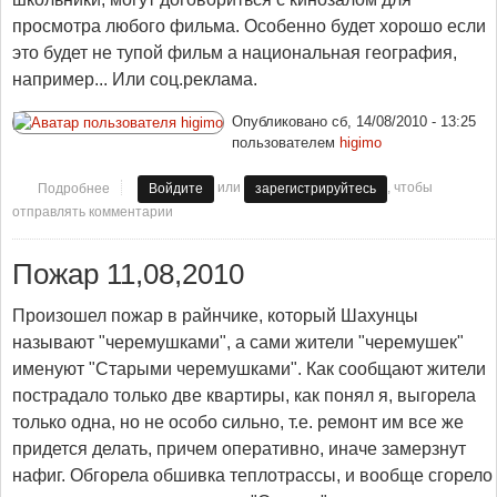
просмотра любого фильма. Особенно будет хорошо если
это будет не тупой фильм а национальная география,
например... Или соц.реклама.
Опубликовано
сб, 14/08/2010 - 13:25
пользователем
higimo
или
, чтобы
Подробнее
о А знаете ли вы, что...
Войдите
зарегистрируйтесь
отправлять комментарии
Пожар 11,08,2010
Произошел пожар в райнчике, который Шахунцы
называют "черемушками", а сами жители "черемушек"
именуют "Старыми черемушками". Как сообщают жители
пострадало только две квартиры, как понял я, выгорела
только одна, но не особо сильно, т.е. ремонт им все же
придется делать, причем оперативно, иначе замерзнут
нафиг. Обгорела обшивка теплотрассы, и вообще сгорело