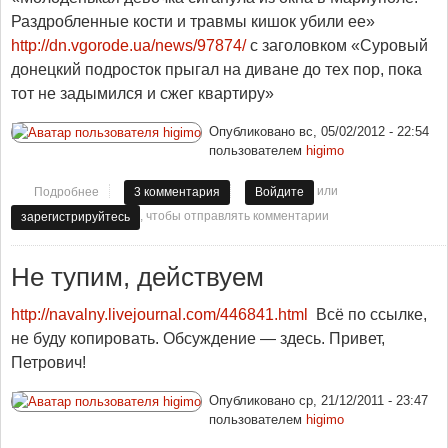
Раздробленные кости и травмы кишок убили ее»
http://dn.vgorode.ua/news/97874/
с заголовком «Суровый
донецкий подросток прыгал на диване до тех пор, пока
тот не задымился и сжег квартиру»
Опубликовано
вс, 05/02/2012 - 22:54
пользователем
higimo
или
Подробнее
о Журналистам дали волю
3 комментария
Войдите
, чтобы отправлять комментарии
зарегистрируйтесь
Не тупим, действуем
http://navalny.livejournal.com/446841.html
Всё по ссылке,
не буду копировать. Обсуждение — здесь. Привет,
Петрович!
Опубликовано
ср, 21/12/2011 - 23:47
пользователем
higimo