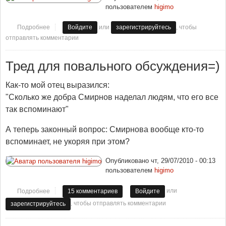
пользователем
higimo
или
, чтобы
Подробнее
о Обзор ФОКа:боулинг
Войдите
зарегистрируйтесь
отправлять комментарии
Тред для повального обсуждения=)
Как-то мой отец выразился:
"Сколько же добра Смирнов наделал людям, что его все
так вспоминают"
А теперь законный вопрос: Смирнова вообще кто-то
вспоминает, не укоряя при этом?
Опубликовано
чт, 29/07/2010 - 00:13
пользователем
higimo
или
Подробнее
о Тред для повального обсуждения=)
15 комментариев
Войдите
, чтобы отправлять комментарии
зарегистрируйтесь