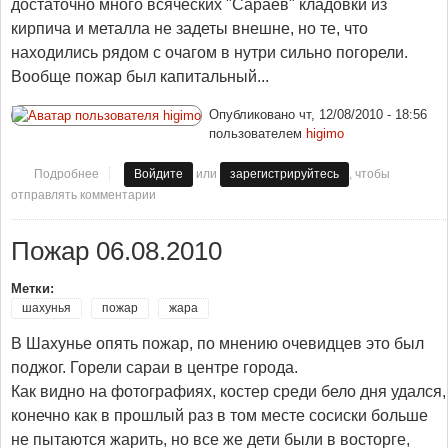
достаточно много всяческих "Сараев" кладовки из
кирпича и металла не задеты внешне, но те, что
находились рядом с очагом в нутри сильно погорели.
Вообще пожар был капитальный...
Опубликовано
чт, 12/08/2010 - 18:56
пользователем
higimo
или
, чтобы
Подробнее
о Пожар 11,08,2010
Войдите
зарегистрируйтесь
отправлять комментарии
Пожар 06.08.2010
Метки:
шахунья
пожар
жара
В Шахунье опять пожар, по мнению очевидцев это был
поджог. Горели сараи в центре города.
Как видно на фотографиях, костер среди бело дня удался,
конечно как в прошлый раз в том месте сосиски больше
не пытаются жарить, но все же дети были в восторге,