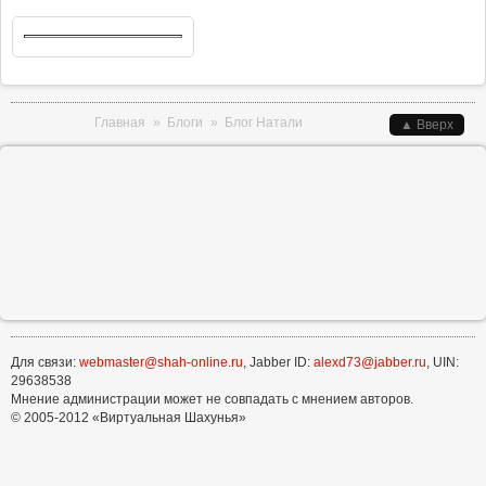
Вы здесь
Главная
»
Блоги
»
Блог Натали
▲ Вверх
Для связи:
webmaster@shah-online.ru
, Jabber ID:
alexd73@jabber.ru
, UIN:
29638538
Мнение администрации может не совпадать с мнением авторов.
© 2005-2012 «Виртуальная Шахунья»