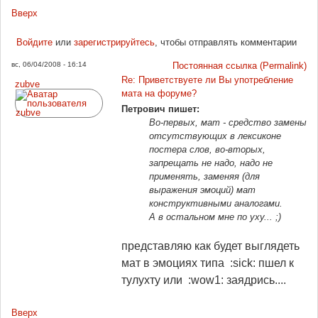
Вверх
Войдите
или
зарегистрируйтесь
, чтобы отправлять комментарии
вс, 06/04/2008 - 16:14
Постоянная ссылка (Permalink)
Re: Приветствуете ли Вы употребление
zubve
мата на форуме?
Петрович пишет:
Во-первых, мат - средство замены
отсутствующих в лексиконе
постера слов, во-вторых,
запрещать не надо, надо не
применять, заменяя (для
выражения эмоций) мат
конструктивными аналогами.
А в остальном мне по уху... ;)
представляю как будет выглядеть
мат в эмоциях типа :sick: пшел к
тулухту или :wow1: заядрись....
Вверх