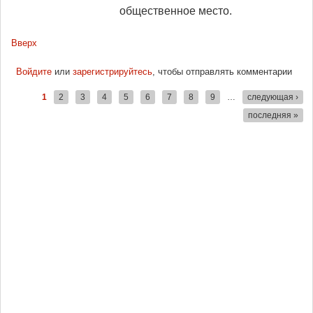
общественное место.
Вверх
Войдите
или
зарегистрируйтесь
, чтобы отправлять комментарии
1
2
3
4
5
6
7
8
9
…
следующая ›
Страницы
последняя »