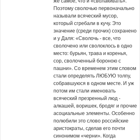
же самое, что и «сволакивать».
Поэтому сволочью первоначально
называли всяческий мусор,
который сгребали в кучу. Это
значение (среди прочих) сохранено
и у Даля: «Сволочь - все, что
сволочено или сволоклось в одно
место: бурьян, трава и коренья,
сор, сволоченный бороною с
пашни». Со временем этим словом
стали определять ЛЮБУЮ толпу,
собравшуюся в одном месте. И уж
потом им стали именовать
всяческий презренный люд -
алкашей, воришек, бродяг и прочие
асоциальные элементы. Особенно
полюбили это слово российские
аристократы, сделав его почти
синонимом «черни». Когда