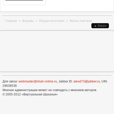
Вы здесь
Главная
»
Форумы
»
Общая категория
»
Жизнь портала.
▲ Вверх
Для связи:
webmaster@shah-online.ru
, Jabber ID:
alexd73@jabber.ru
, UIN:
29638538
Мнение администрации может не совпадать с мнением авторов.
© 2005-2012 «Виртуальная Шахунья»