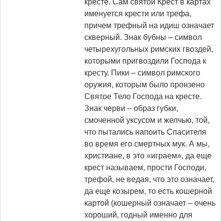
кресте. Сам святой Крест в картах
именуется крести или трефа,
причем трефный на идиш означает
скверный. Знак бубны – символ
четырехугольных римских гвоздей,
которыми пригвоздили Господа к
кресту. Пики – символ римского
оружия, которым было пронзено
Святое Тело Господа на кресте.
Знак черви – образ губки,
смоченной уксусом и желчью, той,
что пытались напоить Спасителя
во время его смертных мук. А мы,
христиане, в это «играем», да еще
крест называем, прости Господи,
трефой, не ведая, что это означает,
да еще козырем, то есть кошерной
картой (кошерный означает – очень
хороший, годный именно для