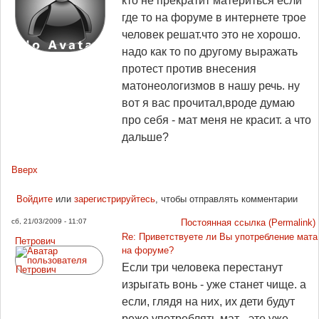
кто не прекратит материться если
где то на форуме в интернете трое
человек решат.что это не хорошо.
надо как то по другому выражать
протест против внесения
матонеологизмов в нашу речь. ну
вот я вас прочитал,вроде думаю
про себя - мат меня не красит. а что
дальше?
Вверх
Войдите
или
зарегистрируйтесь
, чтобы отправлять комментарии
сб, 21/03/2009 - 11:07
Постоянная ссылка (Permalink)
Re: Приветствуете ли Вы употребление мата
Петрович
на форуме?
Если три человека перестанут
изрыгать вонь - уже станет чище. а
если, глядя на них, их дети будут
реже употреблять мат - это уже