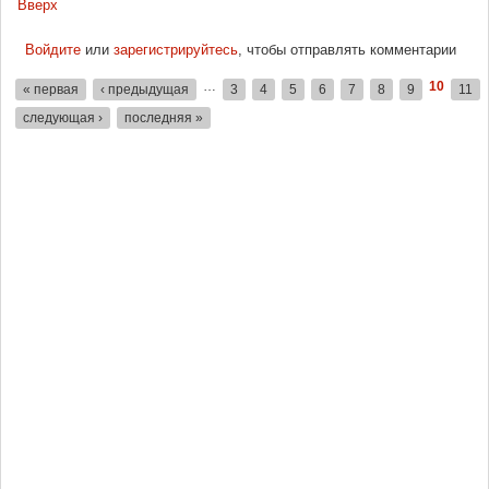
Вверх
Войдите
или
зарегистрируйтесь
, чтобы отправлять комментарии
…
10
« первая
‹ предыдущая
3
4
5
6
7
8
9
11
Страницы
следующая ›
последняя »