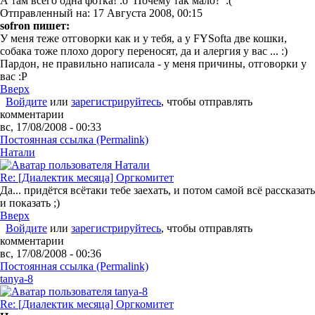
А там всего одна фотка! :o Почему так мало? :(
Отправленный на: 17 Августа 2008, 00:15
sofron пишет:
У меня теже отговорки как и у тебя, а у FYSoftа две кошки,
собака тоже плохо дорогу переносят, да и алергия у вас ... :)
Пардон, не правильно написала - у меня причины, отговорки у
вас :P
Вверх
Войдите
или
зарегистрируйтесь
, чтобы отправлять
комментарии
вс, 17/08/2008 - 00:33
Постоянная ссылка (Permalink)
Натали
Re: [Диалектик месяца] Оргкомитет
Да... придётся всётаки тебе заехать, и потом самой всё рассказать
и показать ;)
Вверх
Войдите
или
зарегистрируйтесь
, чтобы отправлять
комментарии
вс, 17/08/2008 - 00:36
Постоянная ссылка (Permalink)
tanya-8
Re: [Диалектик месяца] Оргкомитет