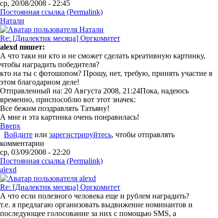
ср, 20/08/2008 - 22:45
Постоянная ссылка (Permalink)
Натали
Re: [Диалектик месяца] Оргкомитет
alexd пишет:
А что таки ни кто и не сможет сделать креативную картинку,
чтобы наградить победителя?
кто на ты с фотошопом? Прошу, нет, требую, принять участие в
этом благодарном деле!
Отправленный на: 20 Августа 2008, 21:24
Пока, надеюсь
временно, приспособлю вот этот значек:
Все бежим поздравлять Татьяну!
А мне и эта картинка очень понравилась!
Вверх
Войдите
или
зарегистрируйтесь
, чтобы отправлять
комментарии
ср, 03/09/2008 - 22:20
Постоянная ссылка (Permalink)
alexd
Re: [Диалектик месяца] Оргкомитет
А что если полезного человека еще и рублем наградить?
т.е. я предлагаю организовать выдвижение номинантов и
последующее голосование за них с помощью SMS, а