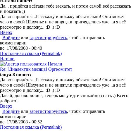
Натали пишет:
Да... придётся всётаки тебе заехать, и потом самой всё рассказать
и показать ;)
Да вот придётся...Расскажу и покажу обязательно! Они может
чего в своей Шахунье и не видят,т.к пригляделись уже...а я всё
рассмотрю и доложу... :D ;) ;D
Вверх
Войдите
или
зарегистрируйтесь
, чтобы отправлять
комментарии
вс, 17/08/2008 - 00:40
Постоянная ссылка (Permalink)
Натали
Re: [Диалектик месяца] Оргкомитет
tanya-8 пишет:
Да вот придётся...Расскажу и покажу обязательно! Они может
чего в своей Шахунье и не видят,т.к пригляделись уже...а я всё
рассмотрю и доложу... :D ;) ;D
Давай, договорились, теперь могу идти спокойно спать :) Всего
доброго!
Вверх
Войдите
или
зарегистрируйтесь
, чтобы отправлять
комментарии
вс, 17/08/2008 - 00:52
Постоянная ссылка (Permalink)