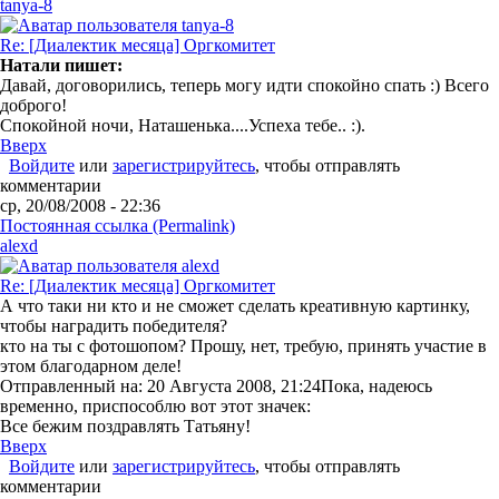
tanya-8
Re: [Диалектик месяца] Оргкомитет
Натали пишет:
Давай, договорились, теперь могу идти спокойно спать :) Всего
доброго!
Спокойной ночи, Наташенька....Успеха тебе.. :).
Вверх
Войдите
или
зарегистрируйтесь
, чтобы отправлять
комментарии
ср, 20/08/2008 - 22:36
Постоянная ссылка (Permalink)
alexd
Re: [Диалектик месяца] Оргкомитет
А что таки ни кто и не сможет сделать креативную картинку,
чтобы наградить победителя?
кто на ты с фотошопом? Прошу, нет, требую, принять участие в
этом благодарном деле!
Отправленный на: 20 Августа 2008, 21:24
Пока, надеюсь
временно, приспособлю вот этот значек:
Все бежим поздравлять Татьяну!
Вверх
Войдите
или
зарегистрируйтесь
, чтобы отправлять
комментарии