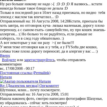
Ну раз больше никому не надо :-[ ;D ;D ;D Я валяюсь... кстати
никогда больше такое блюдо не делала :D
Только в последний раз я 10лет назад приезжала, но видно тебя
эпизод с маслом так впечатлил... :D
Отправленный на: 16 Августа 2008, 14:28
Кстати, приехала бы
хоть завтра, но отговорок куча- лялька маленькая, дорогу плохо
переношу, а с сыном ехать- самоубийство, ну про кошек знаешь-
аллергия... :( Но больно то не радуйтесь, если раньше не
соберусь, то в след году обязательно. :)
А вот некоторые у нас ни разу >:( не были!!!
У меня теже отговорки как и у тебя, а у FYSoftа две кошки,
собака тоже плохо дорогу переносят, да и алергия у вас ... :)
Вверх
Войдите
или
зарегистрируйтесь
, чтобы отправлять
комментарии
вс, 17/08/2008 - 00:17
Постоянная ссылка (Permalink)
Натали
Re: [Диалектик месяца] Оргкомитет
Шутники, млин... почту посмотрите.
Отправленный на: 16 Августа 2008, 15:01
Нашла наконец фото, смотрю написано фотографии Шахуньи,
ну обрадовалась - сейчас хоть посмотрю!