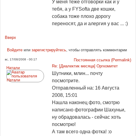
У меня теже отговорки как и у
тебя, а у FYSoftа две кошки,
собака тоже плохо дорогу
переносят, да и алергия у вас ... :)
Вверх
Войдите
или
зарегистрируйтесь
, чтобы отправлять комментарии
вс, 17/08/2008 - 00:17
Постоянная ссылка (Permalink)
Re: [Диалектик месяца] Оргкомитет
Натали
Шутники, млин... почту
посмотрите.
Отправленный на: 16 Августа
2008, 15:01
Нашла наконец фото, смотрю
написано фотографии Шахуньи,
ну обрадовалась - сейчас хоть
посмотрю!
А там всего одна фотка! :o