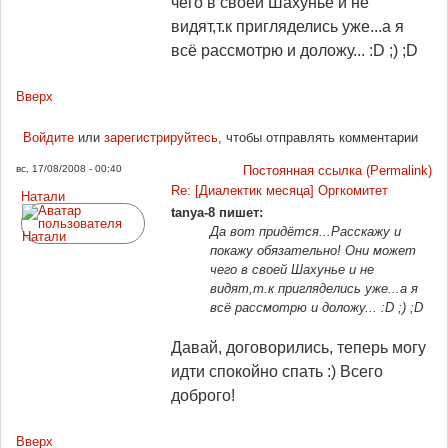
чего в своей Шахунье и не
видят,т.к пригляделись уже...а я
всё рассмотрю и доложу... :D ;) ;D
Вверх
Войдите
или
зарегистрируйтесь
, чтобы отправлять комментарии
вс, 17/08/2008 - 00:40
Постоянная ссылка (Permalink)
Re: [Диалектик месяца] Оргкомитет
Натали
tanya-8 пишет:
Да вот придётся...Расскажу и
покажу обязательно! Они может
чего в своей Шахунье и не
видят,т.к пригляделись уже...а я
всё рассмотрю и доложу... :D ;) ;D
Давай, договорились, теперь могу
идти спокойно спать :) Всего
доброго!
Вверх