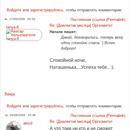
Войдите
или
зарегистрируйтесь
, чтобы отправлять комментарии
вс, 17/08/2008 - 00:52
Постоянная ссылка (Permalink)
Re: [Диалектик месяца] Оргкомитет
tanya-8
Натали пишет:
Давай, договорились, теперь могу
идти спокойно спать :) Всего
доброго!
Спокойной ночи,
Наташенька....Успеха тебе.. :).
Вверх
Войдите
или
зарегистрируйтесь
, чтобы отправлять комментарии
ср, 20/08/2008 - 22:36
Постоянная ссылка (Permalink)
Re: [Диалектик месяца] Оргкомитет
alexd
А что таки ни кто и не сможет