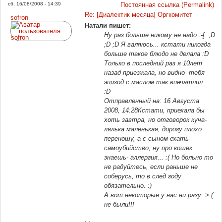
сб, 16/08/2008 - 14:39
Постоянная ссылка (Permalink)
Re: [Диалектик месяца] Оргкомитет
sofron
Натали пишет:
Ну раз больше никому не надо :-[ ;D
;D ;D Я валяюсь... кстати никогда
больше такое блюдо не делала :D
Только в последний раз я 10лет
назад приезжала, но видно тебя
эпизод с маслом так впечатлил...
:D
Отправленный на: 16 Августа
2008, 14:28
Кстати, приехала бы
хоть завтра, но отговорок куча-
лялька маленькая, дорогу плохо
переношу, а с сыном ехать-
самоубийство, ну про кошек
знаешь- аллергия... :( Но больно то
не радуйтесь, если раньше не
соберусь, то в след году
обязательно. :)
А вот некоторые у нас ни разу >:(
не были!!!