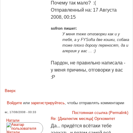
Почему так мало? :(
Отправленный на: 17 Августа
2008, 00:15
sofron пишет:
У меня теже отговорки как и у
тебя, а у FYSoftа две кошки, собака
тоже плохо дорогу переносят, да и
алергия у вас ... :)
Пардон, не правильно написала -
у меня причины, отговорки у вас
:P
Вверх
Войдите
или
зарегистрируйтесь
, чтобы отправлять комментарии
вс, 17/08/2008 - 00:33
Постоянная ссылка (Permalink)
Re: [Диалектик месяца] Оргкомитет
Натали
Да... придётся всётаки тебе
заехать, и потом самой всё