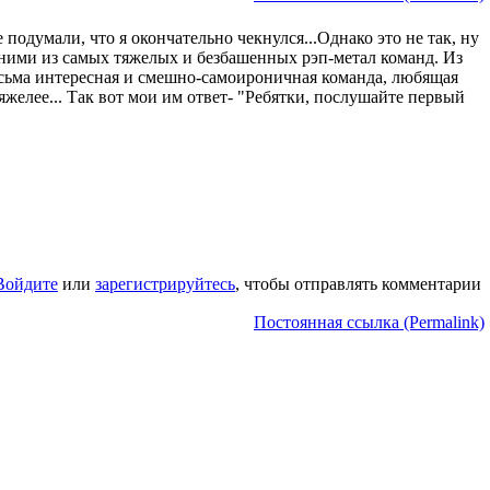
одумали, что я окончательно чекнулся...Однако это не так, ну
дними из самых тяжелых и безбашенных рэп-метал команд. Из
есьма интересная и смешно-самоироничная команда, любящая
яжелее... Так вот мои им ответ- "Ребятки, послушайте первый
Войдите
или
зарегистрируйтесь
, чтобы отправлять комментарии
Постоянная ссылка (Permalink)