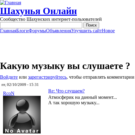
Перейти к основному содержанию
Шахунья Онлайн
Сообщество Шахунских интернет-пользователей
Главная
Блоги
Форумы
Объявления
Улучшить сайт
Новое
Main menu
Какую музыку вы слушаете ?
Войдите
или
зарегистрируйтесь
, чтобы отправлять комментарии
пт, 02/10/2009 - 15:31
Re: Что слушаем?
RcoN
Атмосферик на данный момент...
А так хорошую музыку...