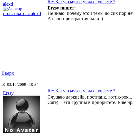
Re: Какую музыку вы слушаете ?
alexd
Erzsy пишет:
Не знаю, почему этой темы до сих пор нет
А свои пристрастия пали :)
Вверх
сб, 03/10/2009 - 10:34
Re: Какую музыку вы слушаете ?
Erzsy
Слушаю дарквэйв, постпанк, готик-рок...
Cure) -- эти группы в приоритете. Еще н