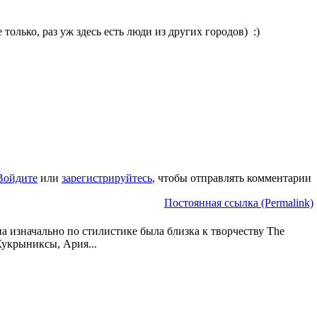
только, раз уж здесь есть люди из других городов) :)
Войдите
или
зарегистрируйтесь
, чтобы отправлять комментарии
Постоянная ссылка (Permalink)
а изначально по стилистике была близка к творчеству The
Кукрыниксы, Ария...