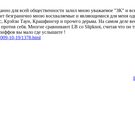
нно для всей общественности залил мною уважаемое "ЗК" и все п
зкит безгранично мною восхваляемые и являющимися для меня о
с, Крэйзи Таун, Крашфингер и прочего дерьма. На самом деле в
против себя. Многие сравнивают LB со Slipknot, считая что он т
 риффов вы мало где услышите !
/2009-10-19/1378.html