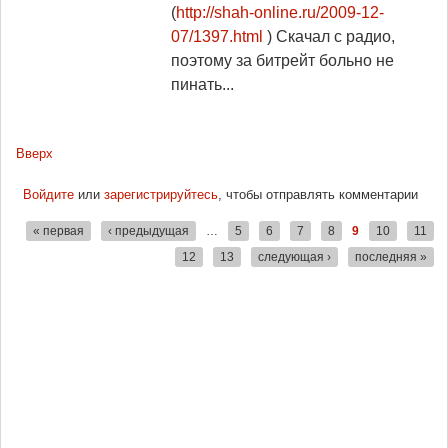
(
http://shah-online.ru/2009-12-
07/1397.html
) Скачал с радио,
поэтому за битрейт больно не
пинать...
Вверх
Войдите
или
зарегистрируйтесь
, чтобы отправлять комментарии
« первая
‹ предыдущая
…
5
6
7
8
9
10
11
Страницы
12
13
следующая ›
последняя »