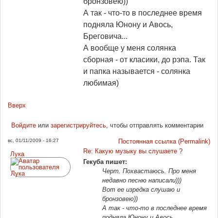
бронзовею))
А так - что-то в последнее время
подняла Юнону и Авось,
Бреговича...
А вообще у меня солянка
сборная - от класики, до рэпа. Так
и папка называется - солянка
любимая)
Вверх
Войдите
или
зарегистрируйтесь
, чтобы отправлять комментарии
вс, 01/11/2009 - 16:27
Постоянная ссылка (Permalink)
Re: Какую музыку вы слушаете ?
Лука
Гекуба пишет:
Черт. Похвастаюсь. Про меня
недавно песню написали)))
Вот ее изредка слушаю и
бронзовею))
А так - что-то в последнее время
подняла Юнону и Авось,