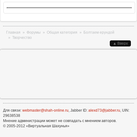
Вы здесь
Главная
»
Форумы
»
Общая категория
»
Болтаем ерундой
»
Творчество
▲ Вверх
Для связи:
webmaster@shah-online.ru
, Jabber ID:
alexd73@jabber.ru
, UIN:
29638538
Мнение администрации может не совпадать с мнением авторов.
© 2005-2012 «Виртуальная Шахунья»