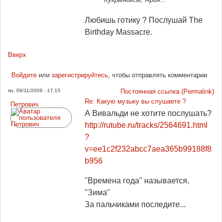
Любишь готику ? Послушай The
Birthday Massacre.
Вверх
Войдите
или
зарегистрируйтесь
, чтобы отправлять комментарии
пн, 09/11/2009 - 17:15
Постоянная ссылка (Permalink)
Re: Какую музыку вы слушаете ?
Петрович
А Вивальди не хотите послушать?
http://rutube.ru/tracks/2564691.html
?
v=ee1c2f232abcc7aea365b99188f8
b956
"Времена года" называется,
"Зима"
За пальчиками последите...