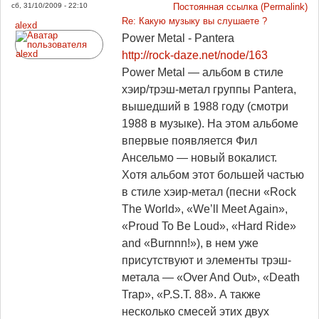
сб, 31/10/2009 - 22:10
Постоянная ссылка (Permalink)
Re: Какую музыку вы слушаете ?
alexd
Power Metal - Pantera
http://rock-daze.net/node/163
Power Metal — альбом в стиле
хэир/трэш-метал группы Pantera,
вышедший в 1988 году (смотри
1988 в музыке). На этом альбоме
впервые появляется Фил
Ансельмо — новый вокалист.
Хотя альбом этот большей частью
в стиле хэир-метал (песни «Rock
The World», «We’ll Meet Again»,
«Proud To Be Loud», «Hard Ride»
and «Burnnn!»), в нем уже
присутствуют и элементы трэш-
метала — «Over And Out», «Death
Trap», «P.S.T. 88». А также
несколько смесей этих двух