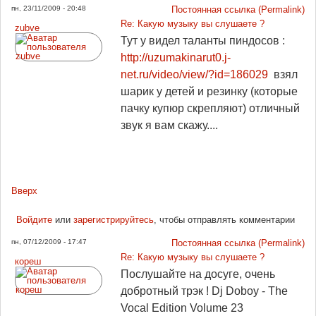
пн, 23/11/2009 - 20:48
Постоянная ссылка (Permalink)
Re: Какую музыку вы слушаете ?
zubve
Тут у видел таланты пиндосов :
http://uzumakinarut0.j-
net.ru/video/view/?id=186029
взял
шарик у детей и резинку (которые
пачку купюр скрепляют) отличный
звук я вам скажу....
Вверх
Войдите
или
зарегистрируйтесь
, чтобы отправлять комментарии
пн, 07/12/2009 - 17:47
Постоянная ссылка (Permalink)
Re: Какую музыку вы слушаете ?
кореш
Послушайте на досуге, очень
добротный трэк ! Dj Doboy - The
Vocal Edition Volume 23