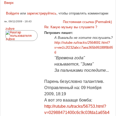
Вверх
Войдите
или
зарегистрируйтесь
, чтобы отправлять комментарии
пн, 09/11/2009 - 18:43
Постоянная ссылка (Permalink)
Re: Какую музыку вы слушаете ?
zubve
Петрович пишет:
А Вивальди не хотите послушать?
http://rutube.ru/tracks/2564691.html?
v=ee1c2f232abcc7aea365b99188f8b95
6
"Времена года"
называется, "Зима"
За пальчиками последите...
Парень безусловно талантлив.
Отправленный на: 09 Ноября
2009, 18:19
А вот это ваааще бомба:
http://rutube.ru/tracks/56753.html?
v=02988471400c6c9c03fda1a65b4