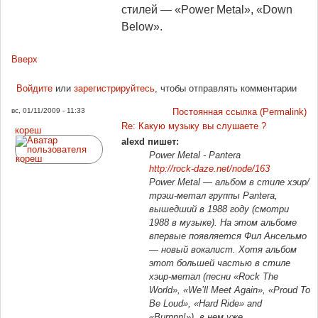
стилей — «Power Metal», «Down
Below».
Вверх
Войдите
или
зарегистрируйтесь
, чтобы отправлять комментарии
вс, 01/11/2009 - 11:33
Постоянная ссылка (Permalink)
Re: Какую музыку вы слушаете ?
кореш
alexd пишет:
Power Metal - Pantera
http://rock-daze.net/node/163
Power Metal — альбом в стиле хэир/
трэш-метал группы Pantera,
вышедший в 1988 году (смотри
1988 в музыке). На этом альбоме
впервые появляется Фил Ансельмо
— новый вокалист. Хотя альбом
этот большей частью в стиле
хэир-метал (песни «Rock The
World», «We’ll Meet Again», «Proud To
Be Loud», «Hard Ride» and
«Burnnn!»), в нем уже