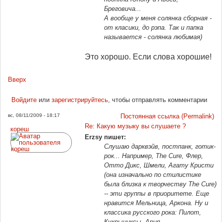
Бреговича...
А вообще у меня солянка сборная -
от класики, до рэпа. Так и папка
называется - солянка любимая)
Это хорошо. Если слова хорошие!
Вверх
Войдите
или
зарегистрируйтесь
, чтобы отправлять комментарии
вс, 08/11/2009 - 18:17
Постоянная ссылка (Permalink)
Re: Какую музыку вы слушаете ?
кореш
Erzsy пишет:
Слушаю дарквэйв, постпанк, готик-
рок... Например, The Cure, Флер,
Отто Дикс, Шмели, Агату Кристи
(она изначально по стилистике
была близка к творчеству The Cure)
-- эти группы в приоритете. Еще
нравится Мельница, Аркона. Ну и
классика русского рока: Пилот,
Кукрыниксы, Ария...