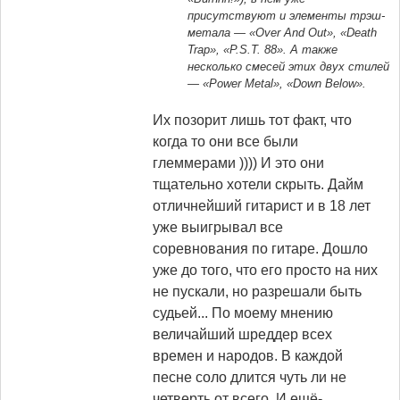
присутствуют и элементы трэш-
метала — «Over And Out», «Death
Trap», «P.S.T. 88». А также
несколько смесей этих двух стилей
— «Power Metal», «Down Below».
Их позорит лишь тот факт, что
когда то они все были
глеммерами )))) И это они
тщательно хотели скрыть. Дайм
отличнейший гитарист и в 18 лет
уже выигрывал все
соревнования по гитаре. Дошло
уже до того, что его просто на них
не пускали, но разрешали быть
судьей... По моему мнению
величайший шреддер всех
времен и народов. В каждой
песне соло длится чуть ли не
четверть от всего. И ещё-