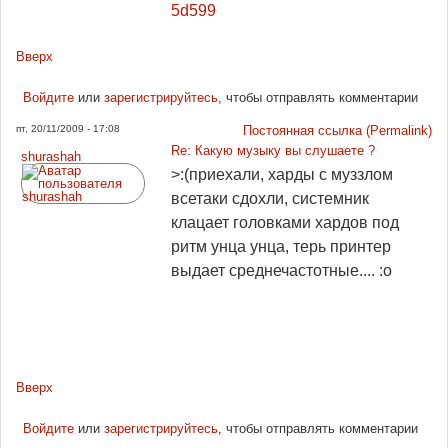
5d599
Вверх
Войдите
или
зарегистрируйтесь
, чтобы отправлять комментарии
пт, 20/11/2009 - 17:08
Постоянная ссылка (Permalink)
Re: Какую музыку вы слушаете ?
shurashah
>:(приехали, харды с муззлом
всетаки сдохли, системник
клацает головками хардов под
ритм унца унца, терь принтер
выдает среднечастотные.... :o
Вверх
Войдите
или
зарегистрируйтесь
, чтобы отправлять комментарии