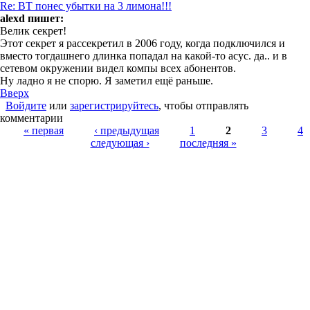
Re: ВТ понес убытки на 3 лимона!!!
alexd пишет:
Велик секрет!
Этот секрет я рассекретил в 2006 году, когда подключился и
вместо тогдашнего длинка попадал на какой-то асус. да.. и в
сетевом окружении видел компы всех абонентов.
Ну ладно я не спорю. Я заметил ещё раньше.
Вверх
Войдите
или
зарегистрируйтесь
, чтобы отправлять
комментарии
Страницы
« первая
‹ предыдущая
1
2
3
4
следующая ›
последняя »