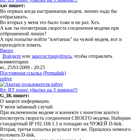
xav пишет:
Во первых когда настраиваешь модем, линию надо бы
отбрасывать.
Во вторых у меня это было тоже и не раз. Хех.
А как ты посмотришь скорость соединения модема при
отброшенной линии?
А при попытке войти "влетаешь" на чужой модем, вот и
приходится ломать.
Вверх
Войдите
или
зарегистрируйтесь
, чтобы отправлять
комментарии
вс, 25/01/2009 - 20:25
Постоянная ссылка (Permalink)
zubve
Re: ВТ понес убытки на 3 лимона!!!
G_IK пишет:
О защите информации.
У меня забавный случай.
При включенном модеме и коннекте с иннетом захотел
посмотреть скорость соединения СВОЕГО модема. Набираю
стандартный IP 192.168.1.1 и попадаю на ЧУЖЕЙ D-link.
Вторая, третья попытка результат тот же. Пришлось немного
поломать D-link.