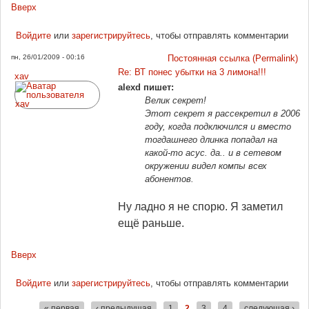
Вверх
Войдите
или
зарегистрируйтесь
, чтобы отправлять комментарии
пн, 26/01/2009 - 00:16
Постоянная ссылка (Permalink)
Re: ВТ понес убытки на 3 лимона!!!
xav
alexd пишет:
Велик секрет!
Этот секрет я рассекретил в 2006
году, когда подключился и вместо
тогдашнего длинка попадал на
какой-то асус. да.. и в сетевом
окружении видел компы всех
абонентов.
Ну ладно я не спорю. Я заметил
ещё раньше.
Вверх
Войдите
или
зарегистрируйтесь
, чтобы отправлять комментарии
« первая
‹ предыдущая
1
2
3
4
следующая ›