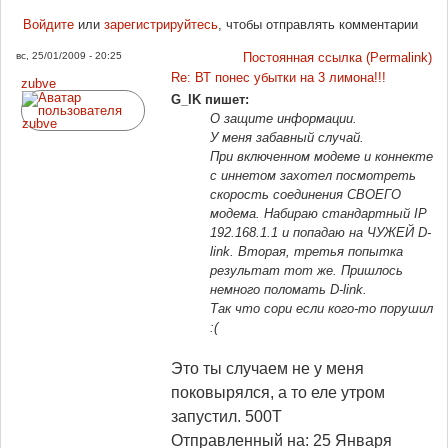
Войдите
или
зарегистрируйтесь
, чтобы отправлять комментарии
вс, 25/01/2009 - 20:25
Постоянная ссылка (Permalink)
Re: ВТ понес убытки на 3 лимона!!!
zubve
G_IK пишет:
О защите информации.
У меня забавный случай.
При включенном модеме и коннекте
с иннетом захотел посмотреть
скорость соединения СВОЕГО
модема. Набираю стандартный IP
192.168.1.1 и попадаю на ЧУЖЕЙ D-
link. Вторая, третья попытка
результат тот же. Пришлось
немного поломать D-link.
Так что сори если кого-то порушил
:(
Это ты случаем не у меня
поковырялся, а то еле утром
запустил. 500Т
Отправленный на: 25 Января