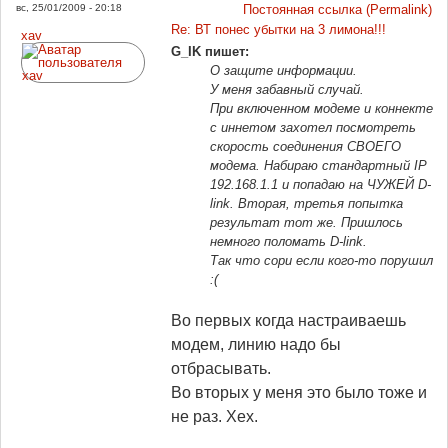
вс, 25/01/2009 - 20:18
Постоянная ссылка (Permalink)
Re: ВТ понес убытки на 3 лимона!!!
xav
G_IK пишет:
О защите информации.
У меня забавный случай.
При включенном модеме и коннекте
с иннетом захотел посмотреть
скорость соединения СВОЕГО
модема. Набираю стандартный IP
192.168.1.1 и попадаю на ЧУЖЕЙ D-
link. Вторая, третья попытка
результат тот же. Пришлось
немного поломать D-link.
Так что сори если кого-то порушил
:(
Во первых когда настраиваешь
модем, линию надо бы
отбрасывать.
Во вторых у меня это было тоже и
не раз. Хех.