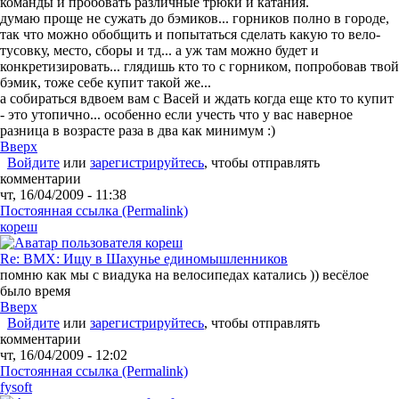
команды и пробовать различные трюки и катания.
думаю проще не сужать до бэмиков... горников полно в городе,
так что можно обобщить и попытаться сделать какую то вело-
тусовку, место, сборы и тд... а уж там можно будет и
конкретизировать... глядишь кто то с горником, попробовав твой
бэмик, тоже себе купит такой же...
а собираться вдвоем вам с Васей и ждать когда еще кто то купит
- это утопично... особенно если учесть что у вас наверное
разница в возрасте раза в два как минимум :)
Вверх
Войдите
или
зарегистрируйтесь
, чтобы отправлять
комментарии
чт, 16/04/2009 - 11:38
Постоянная ссылка (Permalink)
кореш
Re: BMX: Ищу в Шахунье единомышленников
помню как мы с виадука на велосипедах катались )) весёлое
было время
Вверх
Войдите
или
зарегистрируйтесь
, чтобы отправлять
комментарии
чт, 16/04/2009 - 12:02
Постоянная ссылка (Permalink)
fysoft