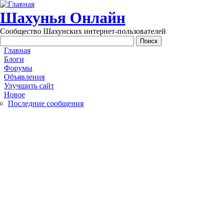
Перейти к основному содержанию
Шахунья Онлайн
Сообщество Шахунских интернет-пользователей
Main menu
Главная
Блоги
Форумы
Объявления
Улучшить сайт
Новое
Последние сообщения