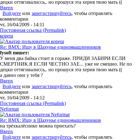
децки оттягивалиссь,. но прошуся эта херня твою мать ((
Вверх
Войдите
или
зарегистрируйтесь
, чтобы отправлять
комментарии
чт, 16/04/2009 - 14:11
Постоянная ссылка (Permalink)
кореш
Re: BMX: Ищу в Шахунье единомышленников
fysoft пишет:
У меня два байка стоит в гораже. ПРИДИ ЗАБИРИ ЕСЛИ
СМЕРТНИК.Я ЕСЛИ ЧЕСТНО ЗАЕ... уже не смешно. Не по
децки оттягивалиссь,. но прошуся эта херня твою мать ((
а давно они у тебя ?
Вверх
Войдите
или
зарегистрируйтесь
, чтобы отправлять
комментарии
чт, 16/04/2009 - 14:12
Постоянная ссылка (Permalink)
Neformat
Re: BMX: Ищу в Шахунье единомышленников
на трёхкалёснике можна приехать?
Вверх
Войдите
или
зарегистрируйтесь
, чтобы отправлять