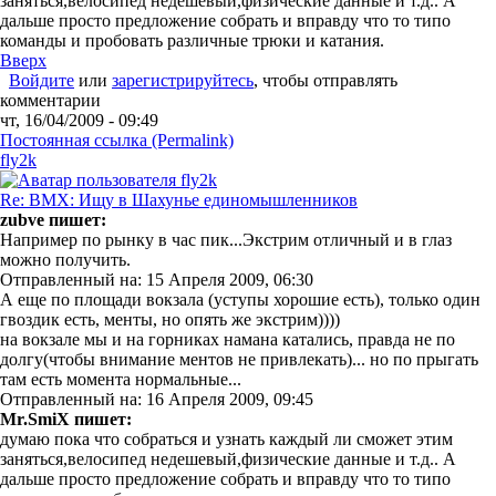
заняться,велосипед недешевый,физические данные и т.д.. А
дальше просто предложение собрать и вправду что то типо
команды и пробовать различные трюки и катания.
Вверх
Войдите
или
зарегистрируйтесь
, чтобы отправлять
комментарии
чт, 16/04/2009 - 09:49
Постоянная ссылка (Permalink)
fly2k
Re: BMX: Ищу в Шахунье единомышленников
zubve пишет:
Например по рынку в час пик...Экстрим отличный и в глаз
можно получить.
Отправленный на: 15 Апреля 2009, 06:30
А еще по площади вокзала (уступы хорошие есть), только один
гвоздик есть, менты, но опять же экстрим))))
на вокзале мы и на горниках намана катались, правда не по
долгу(чтобы внимание ментов не привлекать)... но по прыгать
там есть момента нормальные...
Отправленный на: 16 Апреля 2009, 09:45
Mr.SmiX пишет:
думаю пока что собраться и узнать каждый ли сможет этим
заняться,велосипед недешевый,физические данные и т.д.. А
дальше просто предложение собрать и вправду что то типо