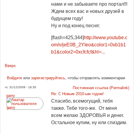
нами и не забываете про портал!!!
Ждем всех вас и новых друзей в
будущем году!
Ну и под конец песня:
[flash=425,344]
http://www.youtube.c
om/v/jeE0B_2YIeo&color1=0xb1b1
b1&color2=0xcfcfcf&hl=...
Вверх
Войдите
или
зарегистрируйтесь
, чтобы отправлять комментарии
чт, 31/12/2009 - 18:30
Постоянная ссылка (Permalink)
Re: С Новым 2010-ым годом!
garry
Спасибо, всемогущий, тебя
также. Тебе того-же. От меня
всем желаю ЗДОРОВЬЯ и денег.
Остальное купим, ну или спиздим.