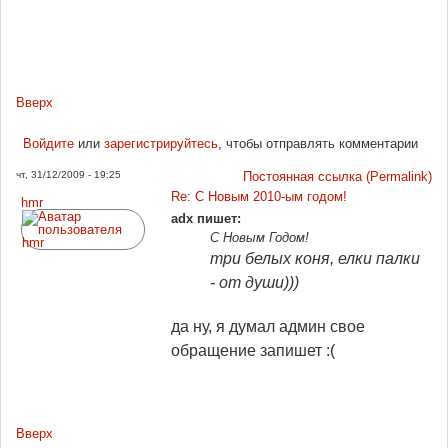
Вверх
Войдите
или
зарегистрируйтесь
, чтобы отправлять комментарии
чт, 31/12/2009 - 19:25
Постоянная ссылка (Permalink)
Re: С Новым 2010-ым годом!
hmr
adx пишет:
С Новым Годом!
три белых коня, елки палки
- от души)))
да ну, я думал админ свое
обращение запишет :(
Вверх