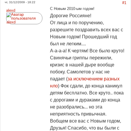
чт, 31/12/2009 - 18:22
#1
С Новым 2010-ым годом!
alexd
Дорогие Россияне!
От лица и по поручению,
разрешите поздравить всех вас с
Новым годом! Прошедший год
был не легким....
А-а-а-а! К чертям! Все было круто!
Свинячьи гриппы пережили,
кризис в нашей дыре вообще
побоку. Самолетов у нас не
падает (
за исключением разных
нло
) Фок сдали, до конца каникул
детям бесплатно. Все круто.. пока
с дорогами и дураками до конца
не разобрались... но эта
неприятность привычная.
Вобщем все вас с Новым годом,
Друзья! Спасибо, что вы были с