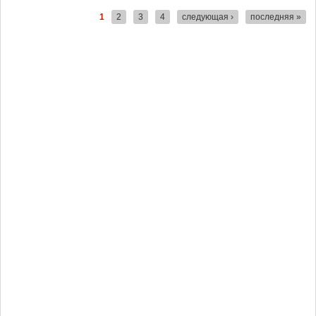
1
2
3
4
следующая ›
последняя »
Страницы