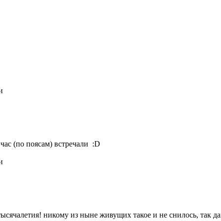
и
час (по поясам) встречали :D
и
 тысячалетия! никому из ныне живущих такое и не снилось, так д