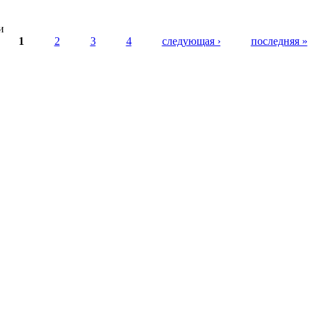
и
1
2
3
4
следующая ›
последняя »