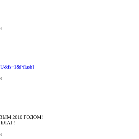
и
U&fs=1&[/flash]
и
ЫМ 2010 ГОДОМ!
 БЛАГ!
и