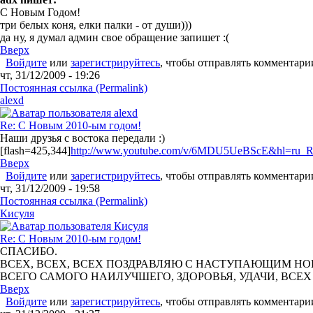
С Новым Годом!
три белых коня, елки палки - от души)))
да ну, я думал админ свое обращение запишет :(
Вверх
Войдите
или
зарегистрируйтесь
, чтобы отправлять комментари
чт, 31/12/2009 - 19:26
Постоянная ссылка (Permalink)
alexd
Re: С Новым 2010-ым годом!
Наши друзья с востока передали :)
[flash=425,344]
http://www.youtube.com/v/6MDU5UeBScE&hl=ru_R
Вверх
Войдите
или
зарегистрируйтесь
, чтобы отправлять комментари
чт, 31/12/2009 - 19:58
Постоянная ссылка (Permalink)
Кисуля
Re: С Новым 2010-ым годом!
СПАСИБО.
ВСЕХ, ВСЕХ, ВСЕХ ПОЗДРАВЛЯЮ С НАСТУПАЮЩИМ НОВ
ВСЕГО САМОГО НАИЛУЧШЕГО, ЗДОРОВЬЯ, УДАЧИ, ВСЕХ
Вверх
Войдите
или
зарегистрируйтесь
, чтобы отправлять комментари