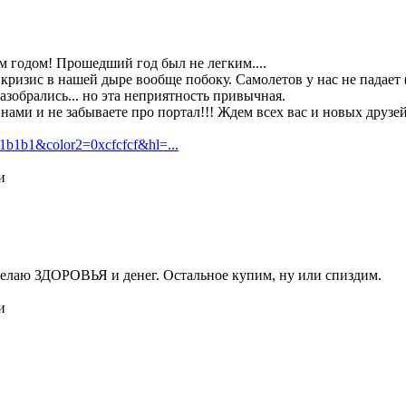
м годом! Прошедший год был не легким....
кризис в нашей дыре вообще побоку. Самолетов у нас не падает 
разобрались... но эта неприятность привычная.
нами и не забываете про портал!!! Ждем всех вас и новых друзе
1b1b1&color2=0xcfcfcf&hl=...
и
 желаю ЗДОРОВЬЯ и денег. Остальное купим, ну или спиздим.
и