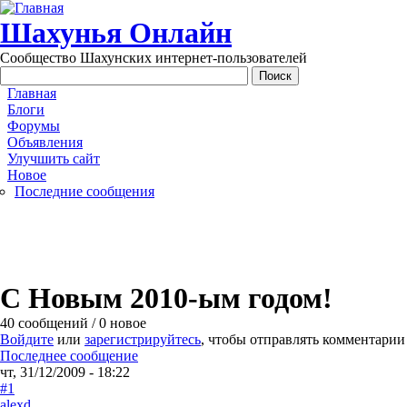
Перейти к основному содержанию
Шахунья Онлайн
Сообщество Шахунских интернет-пользователей
Main menu
Главная
Блоги
Форумы
Объявления
Улучшить сайт
Новое
Последние сообщения
С Новым 2010-ым годом!
40 сообщений / 0 новое
Войдите
или
зарегистрируйтесь
, чтобы отправлять комментарии
Последнее сообщение
чт, 31/12/2009 - 18:22
#1
alexd