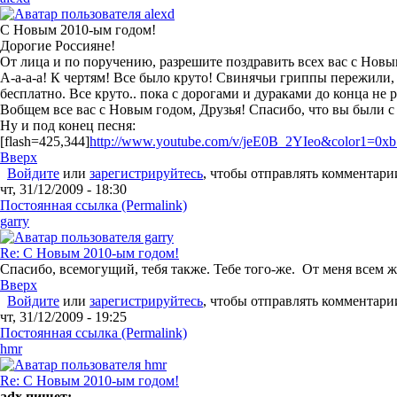
С Новым 2010-ым годом!
Дорогие Россияне!
От лица и по поручению, разрешите поздравить всех вас с Новы
А-а-а-а! К чертям! Все было круто! Свинячьи гриппы пережили, 
бесплатно. Все круто.. пока с дорогами и дураками до конца не 
Вобщем все вас с Новым годом, Друзья! Спасибо, что вы были с 
Ну и под конец песня:
[flash=425,344]
http://www.youtube.com/v/jeE0B_2YIeo&color1=0xb
Вверх
Войдите
или
зарегистрируйтесь
, чтобы отправлять комментари
чт, 31/12/2009 - 18:30
Постоянная ссылка (Permalink)
garry
Re: С Новым 2010-ым годом!
Спасибо, всемогущий, тебя также. Тебе того-же. От меня всем
Вверх
Войдите
или
зарегистрируйтесь
, чтобы отправлять комментари
чт, 31/12/2009 - 19:25
Постоянная ссылка (Permalink)
hmr
Re: С Новым 2010-ым годом!
adx пишет: