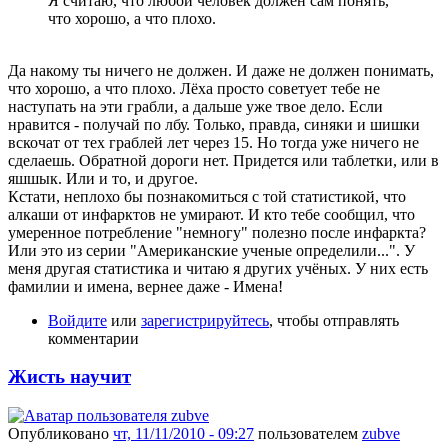
Я считаю, что любой человек должен сам понять,
что хорошо, а что плохо.
Да накому ты ничего не должен. И даже не должен понимать,
что хорошо, а что плохо. Лёха просто советует тебе не
наступать на эти грабли, а дальше уже твое дело. Если
нравится - получай по лбу. Только, правда, синяки и шишки
вскочат от тех граблей лет через 15. Но тогда уже ничего не
сделаешь. Обратной дороги нет. Придется или таблетки, или в
яшшык. Или и то, и другое.
Кстати, неплохо бы познакомиться с той статистикой, что
алкаши от инфарктов не умирают. И кто тебе сообщил, что
умеренное потребление "немногу" полезно после инфаркта?
Или это из серии "Американские ученые определили...". У
меня другая статистика и читаю я других учёных. У них есть
фамилии и имена, вернее даже - Имена!
Войдите
или
зарегистрируйтесь
, чтобы отправлять
комментарии
Жисть научит
Опубликовано
чт, 11/11/2010 - 09:27
пользователем
zubve