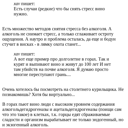
xav
пишет:
Есть случаи (редкие) что бы снять стресс вино
нужно.
Есть множество методов снятия стресса без алкоголя. А
алкоголь не снимает стресс, а только сглаживает остроту
ощущения. А наутро и проблема осталась, да еще и бодун
стучит в висках - в лямку охота станет...
xav
пишет:
А вот еще пример про долголетие в горах. Так и
курят и выпивают вино и живут до 100 лет И нет
там убийств на почве алкоголя. Я думаю просто
многие переступают грань....
Очень хотелось бы посмотреть на столетнего курильщика. Не
познакомишь? Хотя бы виртуально...
В горах пьют вино люди с высоким уровнем содержания
алкогольдегидрогеназы и ацетальдегидрогеназы (поищи сам
что это такое) в клетках, т.к. горцы едят сбраживаемые
сладости и организм вырабатывает не только эндогенный, но
и экзогенный алкоголь.