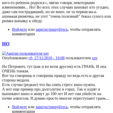
кого-то ребенок родился с, мягко говоря, некоторыми
изменениями... Но! Во всех этих случаях виноват кто угодно,
даже сам пострадавший, но не вино, не та первая ма-а-
ахонькая рюмочка, не этот "очень полезный" бокал сухого или
рюмка коньяку к обеду.
Войдите
или
зарегистрируйтесь
, чтобы отправлять
комментарии
НО
Опубликовано
сб, 27/11/2010 - 16:08
пользователем
xav
Но Петрович, тут (как и во всем другом) есть ГРАНЬ. И она
ОЧЕНЬ тонкая.
Вот ты говоришь и говоришь правду но ведь есть и другая
сторона медали.
Есть случаи (редкие) что бы снять стресс вино нужно.
А вот еще пример про долголетие в горах. Так и курят и
выпивают вино и живут до 100 лет И нет там убийств на
почве алкоголя. Я думаю просто многие переступают грань....
Войдите
или
зарегистрируйтесь
, чтобы отправлять
комментарии