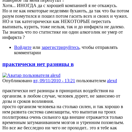
Наверное ты меня перепутал ?
Хотя... ИНОГДА да с хорошей компанией я не откажусь.
Но и не как некоторые неделями бухають, да так что бы потом
разум помутился и пошел потом гасить всех и своих и чужих.
НО и так категорически как НЕКОТОРЫЕ перестать
выпивать, курить, тоже нельзя, так и до инфаркта не далеко.
Ты знаешь что по статистике ни один алкоголик не умер от
инфаркта ?
Войдите
или
зарегистрируйтесь
, чтобы отправлять
комментарии
практически нет разницы в
Опубликовано
вт, 09/11/2010 - 13:21
пользователем
alexd
практически нет разницы в принципах воздействия на
организм. в любом случае, человек дуреет, не зависимо от
дозы и сроков возлияния.
просто организм человека на столько силен, и так хорошо в
нем развита система самозащиты, что выпитая на троих
поллитровка очень сильного яда внешне отражается только
временным затуманиванием мозгов и утренним похмельем.
Но все же бесследно ни чего не проходит.. это я тебе как