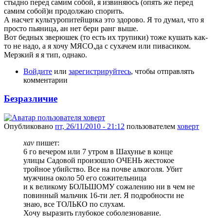
стыдно перед самим собой, я извиняюсь (опять же перед
самим собой)и продолжаю спорить.
А насчет культуропитейщика это здорово. Я то думал, что я
просто пьяница, ан нет бери ранг выше.
Вот бедных зверюшек (то есть их трупики) тоже кушать как-
то не надо, а я хочу МЯСО,да с сухачем или пивасиком.
Мерзкий я я тип, однако.
Войдите
или
зарегистрируйтесь
, чтобы отправлять
комментарии
Безразличие
Опубликовано
пт, 26/11/2010 - 21:12
пользователем
ховерт
xav
пишет:
6 го вечером или 7 утром в Шахунье в конце
улицы Садовой произошло ОЧЕНЬ жестокое
тройное убийство. Все на почве алкоголя. Убит
мужчина около 50 его сожительница
и к великому БОЛЬШОМУ сожалению ни в чем не
повинный мальчик 16-ти лет. Я подробности не
знаю, все ТОЛЬКО по слухам.
Хочу выразить глубокое соболезнование.