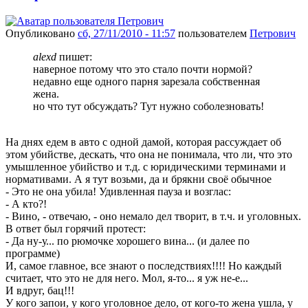
Опубликовано
сб, 27/11/2010 - 11:57
пользователем
Петрович
alexd
пишет:
наверное потому что это стало почти нормой?
недавно еще одного парня зарезала собственная
жена.
но что тут обсуждать? Тут нужно соболезновать!
На днях едем в авто с одной дамой, которая рассуждает об
этом убийстве, дескать, что она не понимала, что ли, что это
умышленное убийство и т.д. с юридическими терминами и
нормативами. А я тут возьми, да и брякни своё обычное
- Это не она убила! Удивленная пауза и возглас:
- А кто?!
- Вино, - отвечаю, - оно немало дел творит, в т.ч. и уголовных.
В ответ был горячий протест:
- Да ну-у... по рюмочке хорошего вина... (и далее по
программе)
И, самое главное, все знают о последствиях!!!! Но каждый
считает, что это не для него. Мол, я-то... я уж не-е...
И вдруг, бац!!!
У кого запои, у кого уголовное дело, от кого-то жена ушла, у