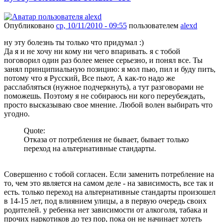
Опубликовано
ср, 10/11/2010 - 09:55
пользователем
alexd
ну эту болезнь ты только что придумал :)
Да я и не хочу ни кому ни чего впаривать. я с тобой
поговорил один раз более менее серьезно, и понял все. Ты
занял принципиальную позицию: я мол пью, пил и буду пить,
потому что я Русский, Все пьют, А как-то надо же
расслабляться (нужное подчеркнуть), а тут разговорами не
поможешь. Поэтому я не собираюсь ни кого переубеждать,
просто высказываю свое мнение. Любой волен выбирать что
угодно.
Quote:
Отказа от потребления не бывает, бывает только
переход на альтернативные стандарты.
Совершенно с тобой согласен. Если заменить потребление на
то, чем это является на самом деле - на зависимость, все так и
есть. только переход на альтернативные стандарты произошел
в 14-15 лет, под влиянием улицы, а в первую очередь своих
родителей. у ребенка нет зависимости от алкоголя, табака и
прочих наркотиков до тез пор, пока он не начинает хотеть