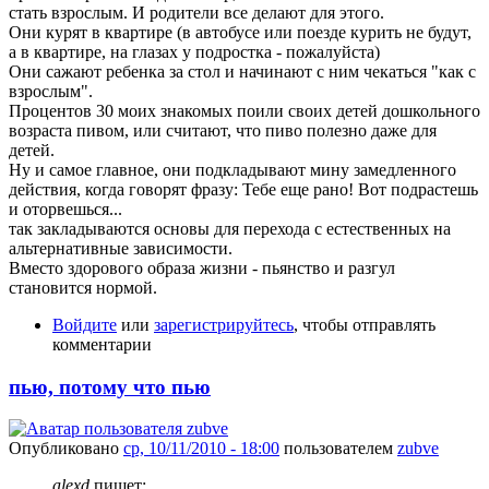
стать взрослым. И родители все делают для этого.
Они курят в квартире (в автобусе или поезде курить не будут,
а в квартире, на глазах у подростка - пожалуйста)
Они сажают ребенка за стол и начинают с ним чекаться "как с
взрослым".
Процентов 30 моих знакомых поили своих детей дошкольного
возраста пивом, или считают, что пиво полезно даже для
детей.
Ну и самое главное, они подкладывают мину замедленного
действия, когда говорят фразу: Тебе еще рано! Вот подрастешь
и оторвешься...
так закладываются основы для перехода с естественных на
альтернативные зависимости.
Вместо здорового образа жизни - пьянство и разгул
становится нормой.
Войдите
или
зарегистрируйтесь
, чтобы отправлять
комментарии
пью, потому что пью
Опубликовано
ср, 10/11/2010 - 18:00
пользователем
zubve
alexd
пишет: