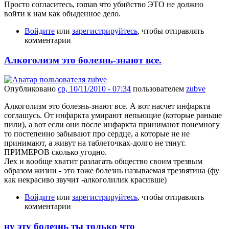
Просто согласитесь, roman что убийство ЭТО не должно
войти к нам как обыденное дело.
Войдите
или
зарегистрируйтесь
, чтобы отправлять
комментарии
Алкоголизм это болезнь-знают все.
Опубликовано
ср, 10/11/2010 - 07:34
пользователем
zubve
Алкоголизм это болезнь-знают все. А вот насчет инфаркта
соглашусь. От инфаркта умирают непьющие (которые раньше
пили), а вот если они после инфаркта принимают понемногу
то постепенно забывают про сердце, а которые не не
принимают, а живут на таблеточках-долго не тянут.
ПРИМЕРОВ сколько угодно.
Лех и вообще хватит разлагать общество своим трезвым
образом жизни - это тоже болезнь называемая трезвятина (фу
как некрасиво звучит -алкоголилик красивше)
Войдите
или
зарегистрируйтесь
, чтобы отправлять
комментарии
ну эту болезнь ты только что