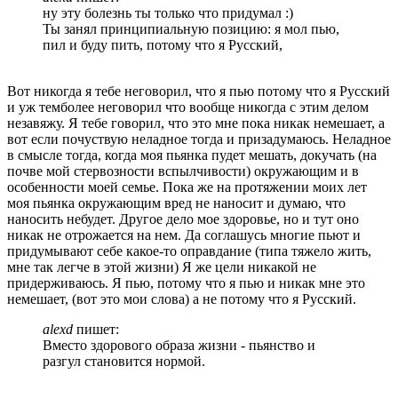
ну эту болезнь ты только что придумал :)
Ты занял принципиальную позицию: я мол пью,
пил и буду пить, потому что я Русский,
Вот никогда я тебе неговорил, что я пью потому что я Русский
и уж темболее неговорил что вообще никогда с этим делом
незавяжу. Я тебе говорил, что это мне пока никак немешает, а
вот если почуствую неладное тогда и призадумаюсь. Неладное
в смысле тогда, когда моя пьянка пудет мешать, докучать (на
почве мой стервозности вспылчивости) окружающим и в
особенности моей семье. Пока же на протяжении моих лет
моя пьянка окружающим вред не наносит и думаю, что
наносить небудет. Другое дело мое здоровье, но и тут оно
никак не отрожается на нем. Да соглашусь многие пьют и
придумывают себе какое-то оправдание (типа тяжело жить,
мне так легче в этой жизни) Я же цели никакой не
придерживаюсь. Я пью, потому что я пью и никак мне это
немешает, (вот это мои слова) а не потому что я Русский.
alexd
пишет:
Вместо здорового образа жизни - пьянство и
разгул становится нормой.