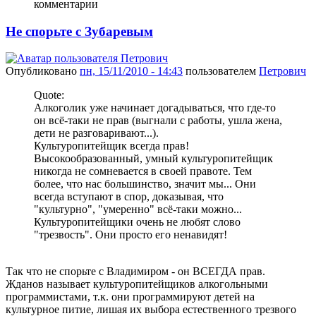
комментарии
Не спорьте с Зубаревым
Опубликовано
пн, 15/11/2010 - 14:43
пользователем
Петрович
Quote:
Алкоголик уже начинает догадываться, что где-то
он всё-таки не прав (выгнали с работы, ушла жена,
дети не разговаривают...).
Культуропитейщик всегда прав!
Высокообразованный, умный культуропитейщик
никогда не сомневается в своей правоте. Тем
более, что нас большинство, значит мы... Они
всегда вступают в спор, доказывая, что
"культурно", "умеренно" всё-таки можно...
Культуропитейщики очень не любят слово
"трезвость". Они просто его ненавидят!
Так что не спорьте с Владимиром - он ВСЕГДА прав.
Жданов называет культуропитейщиков алкогольными
программистами, т.к. они программируют детей на
культурное питие, лишая их выбора естественного трезвого