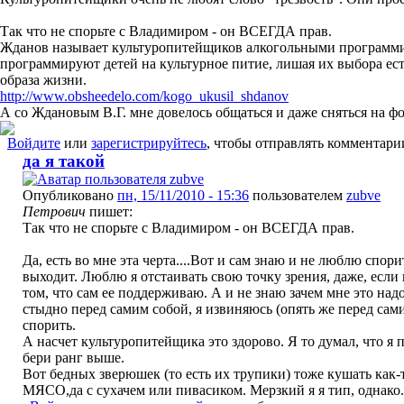
Так что не спорьте с Владимиром - он ВСЕГДА прав.
Жданов называет культуропитейщиков алкогольными программис
программируют детей на культурное питие, лишая их выбора ест
образа жизни.
http://www.obsheedelo.com/kogo_ukusil_shdanov
А со Ждановым В.Г. мне довелось общаться и даже сняться на фо
Войдите
или
зарегистрируйтесь
, чтобы отправлять комментари
да я такой
Опубликовано
пн, 15/11/2010 - 15:36
пользователем
zubve
Петрович
пишет:
Так что не спорьте с Владимиром - он ВСЕГДА прав.
Да, есть во мне эта черта....Вот и сам знаю и не люблю спорит
выходит. Люблю я отстаивать свою точку зрения, даже, если 
том, что сам ее поддерживаю. А и не знаю зачем мне это над
стыдно перед самим собой, я извиняюсь (опять же перед са
спорить.
А насчет культуропитейщика это здорово. Я то думал, что я 
бери ранг выше.
Вот бедных зверюшек (то есть их трупики) тоже кушать как-то
МЯСО,да с сухачем или пивасиком. Мерзкий я я тип, однако.