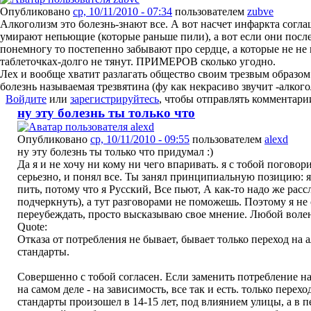
Опубликовано
ср, 10/11/2010 - 07:34
пользователем
zubve
Алкоголизм это болезнь-знают все. А вот насчет инфаркта согл
умирают непьющие (которые раньше пили), а вот если они пос
понемногу то постепенно забывают про сердце, а которые не не
таблеточках-долго не тянут. ПРИМЕРОВ сколько угодно.
Лех и вообще хватит разлагать общество своим трезвым образом
болезнь называемая трезвятина (фу как некрасиво звучит -алког
Войдите
или
зарегистрируйтесь
, чтобы отправлять комментари
ну эту болезнь ты только что
Опубликовано
ср, 10/11/2010 - 09:55
пользователем
alexd
ну эту болезнь ты только что придумал :)
Да я и не хочу ни кому ни чего впаривать. я с тобой поговор
серьезно, и понял все. Ты занял принципиальную позицию: я
пить, потому что я Русский, Все пьют, А как-то надо же рас
подчеркнуть), а тут разговорами не поможешь. Поэтому я не
переубеждать, просто высказываю свое мнение. Любой волен
Quote:
Отказа от потребления не бывает, бывает только переход на 
стандарты.
Совершенно с тобой согласен. Если заменить потребление на 
на самом деле - на зависимость, все так и есть. только перех
стандарты произошел в 14-15 лет, под влиянием улицы, а в 