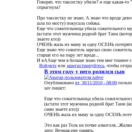
Говорят, что таксистку убили? и еще какая-то 
спрыгнула?
Про таксистку не знаю, А знаю что вроде дево
шла по мосту) покусала собака.
Еще что сожительница убила сожительного м
(кстати этот мужчина родной брат Тани (кото
знаете кто))
ОЧЕНЬ жаль их маму за одну ОСЕНЬ потерять 
Еще знаю что сожитель зарезал свою сожит
старше его на пару лет вроде...
И вААще чем я больше знаю тем мне тошнее ст
Войдите
или
зарегистрируйтесь
, чтобы отпр
В этом году у него родился сын
Опубликовано
вт, 30/11/2010 - 08:00
пользо
xav
пишет:
Еще что сожительница убила сожительно
(кстати этот мужчина родной брат Тани (к
сами знаете кто))
ОЧЕНЬ жаль их маму за одну ОСЕНЬ потеря
Это как раз Толь на почве алкоголя...Жал
друг. Вечная ему память.