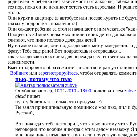
родителей. у ребенка нет зависимости от алкоголя, табака и
тез пор, пока он не начинает хотеть стать взрослым. И родит
этого.
Они курят в квартире (в автобусе или поезде курить не будут,
глазах у подростка - пожалуйста)
Они сажают ребенка за стол и начинают с ним чекаться "как 
Процентов 30 моих знакомых поили своих детей дошкольног
считают, что пиво полезно даже для детей.
Ну и самое главное, они подкладывают мину замедленного де
фразу: Тебе еще рано! Вот подрастешь и оторвешься...
так закладываются основы для перехода с естественных на а
зависимости.
Вместо здорового образа жизни - пьянство и разгул становит
Войдите
или
зарегистрируйтесь
, чтобы отправлять коммен
пью, потому что пью
Опубликовано
ср, 10/11/2010 - 18:00
пользователем
zubve
alexd
пишет:
ну эту болезнь ты только что придумал :)
Ты занял принципиальную позицию: я мол пью, пил и буд
Русский,
Вот никогда я тебе неговорил, что я пью потому что я Ру
неговорил что вообще никогда с этим делом незавяжу. Я т
мне пока никак немешает, а вот если почуствую неладное