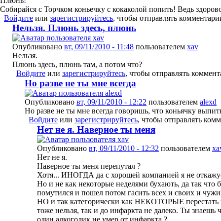
Плюнь!
Собирайся с Торчком коньечку с кокаколой попить! Ведь здорово!
Войдите
или
зарегистрируйтесь
, чтобы отправлять комментари
Нельзя. Плюнь здесь, плюнь
Опубликовано
вт, 09/11/2010 - 11:48
пользователем
xav
Нельзя.
Плюнь здесь, плюнь там, а потом что?
Войдите
или
зарегистрируйтесь
, чтобы отправлять коммен
Но разве не ты мне всегда
Опубликовано
вт, 09/11/2010 - 12:22
пользователем
alexd
Но разве не ты мне всегда говоришь, что коньячку выпить
Войдите
или
зарегистрируйтесь
, чтобы отправлять ком
Нет не я. Наверное ты меня
Опубликовано
вт, 09/11/2010 - 12:32
пользователем
xa
Нет не я.
Наверное ты меня перепутал ?
Хотя... ИНОГДА да с хорошей компанией я не откажу
Но и не как некоторые неделями бухають, да так что 
помутился и пошел потом гасить всех и своих и чужи
НО и так категорически как НЕКОТОРЫЕ перестать в
тоже нельзя, так и до инфаркта не далеко. Ты знаешь 
один алкоголик не умер от инфаркта ?