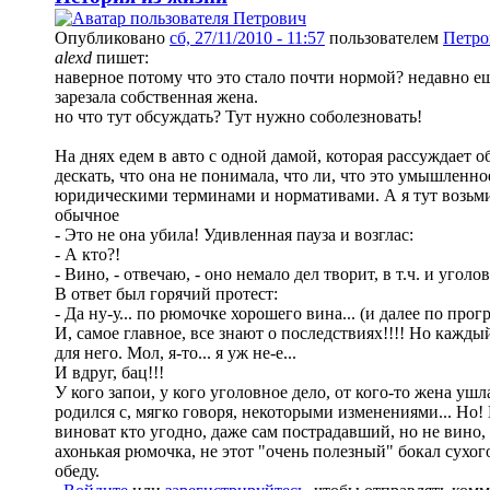
Опубликовано
сб, 27/11/2010 - 11:57
пользователем
Петро
alexd
пишет:
наверное потому что это стало почти нормой? недавно е
зарезала собственная жена.
но что тут обсуждать? Тут нужно соболезновать!
На днях едем в авто с одной дамой, которая рассуждает о
дескать, что она не понимала, что ли, что это умышленное
юридическими терминами и нормативами. А я тут возьми,
обычное
- Это не она убила! Удивленная пауза и возглас:
- А кто?!
- Вино, - отвечаю, - оно немало дел творит, в т.ч. и уголо
В ответ был горячий протест:
- Да ну-у... по рюмочке хорошего вина... (и далее по прог
И, самое главное, все знают о последствиях!!!! Но каждый
для него. Мол, я-то... я уж не-е...
И вдруг, бац!!!
У кого запои, у кого уголовное дело, от кого-то жена ушл
родился с, мягко говоря, некоторыми изменениями... Но! 
виноват кто угодно, даже сам пострадавший, но не вино, 
ахонькая рюмочка, не этот "очень полезный" бокал сухог
обеду.