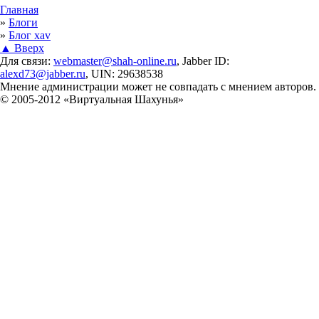
Вы здесь
Главная
»
Блоги
»
Блог xav
▲ Вверх
Для связи:
webmaster@shah-online.ru
, Jabber ID:
alexd73@jabber.ru
, UIN: 29638538
Мнение администрации может не совпадать с мнением авторов.
© 2005-2012 «Виртуальная Шахунья»