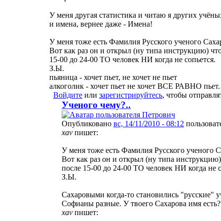
У меня другая статистика и читаю я других учёны
и имена, вернее даже - Имена!
У меня тоже есть Фамилия Русского ученого Сахар
Вот как раз он и открыл (ну типа инструкцию) чт
15-00 до 24-00 ТО человек НИ когда не сопьется.
З.Ы.
пьяница - хочет пьет, не хочет не пьет
алкоголик - хочет пьет не хочет ВСЕ РАВНО пьет.
Войдите
или
зарегистрируйтесь
, чтобы отправл
Ученого чему?..
Опубликовано
вс, 14/11/2010 - 08:12
пользоват
xav
пишет:
У меня тоже есть Фамилия Русского ученого Са
Вот как раз он и открыл (ну типа инструкцию)
после 15-00 до 24-00 ТО человек НИ когда не с
З.Ы.
Сахаровыми когда-то становились "русские"
Софианы разные. У твоего Сахарова имя есть?
xav
пишет: