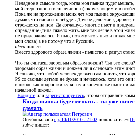
Неладное в смысле тогда, когда моя пьянка пудет мешать,
мой стервозности вспылчивости) окружающим и в особен
Пока же на протяжении моих лет моя пьянка окружающим
думаю, что наносить небудет. Другое дело мое здоровье, 
отрожается на нем. Да соглашусь многие пьют и придумы
оправдание (типа тяжело жить, мне так легче в этой жиз
не придерживаюсь. Я пью, потому что я пью и никак мне 
мои слова) а не потому что я Русский.
alexd
пишет:
Вместо здорового образа жизни - пьянство и разгул стан
Что ты считаеш здоровым образом жизни? Чьи это слова
здоровый образ жизни и должен ли я следовать этим инс
Я считаю, что любой человек должен сам понять, что хоро
PS со своими детьми не бухаю и нечекаюсь, хотя это они 
в школе как подростки курят ну и конечно же пьют пивко
начальной школы.
Войдите
или
зарегистрируйтесь
, чтобы отправлять ком
Когда пьянка будет мешать - ты уже ниче
сделать
Опубликовано
ср, 10/11/2010 - 21:02
пользователем
Пе
zubve
пишет: