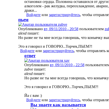
остановки сердца. Половина оставшихся от други
алкоголем - рак желудка, переохлаждение, аварии,
драки...
Войдите
или
зарегистрируйтесь
, чтобы отправл
пьем
Опубликовано
вт, 09/11/2010 - 20:58
пользователем
zu
alexd
пишет:
Но разве не ты мне всегда говоришь, что коньячку вып
Это я говорил и ГОВОРЮ...Торчек,ПЬЕМ?!
Войдите
или
зарегистрируйтесь
, чтобы отправлять 
ответ
Опубликовано
вт, 09/11/2010 - 22:58
пользователе
zubve
пишет:
alexd
пишет:
Но разве не ты мне всегда говоришь, что коньячку
Это я говорил и ГОВОРЮ...Торчек,ПЬЕМ?!
Йа с вам :)
Войдите
или
зарегистрируйтесь
, чтобы отправл
Вы знаете как называется