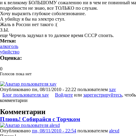
и к великому БОЛЬШОМУ сожалению ни в чем не повинный маль
подробности не знаю, все ТОЛЬКО по слухам.
Хочу выразить глубокое соболезнование.
А убийцу я бы на электро стул.
Жаль в России нет такого :(
З.Ы.
еще Черчель задумал в то далекое время СССР споить.
Метки:
алкоголь
убийство
Оценка:
0
Голосов пока нет
Опубликовано
пн, 08/11/2010 - 22:22
пользователем
xav
Блог пользователя xav
Войдите
или
зарегистрируйтесь
, чтоб
комментарии
Комментарии
Плюнь! Собирайся с Торчком
Опубликовано
пн, 08/11/2010 - 22:54
пользователем
alexd