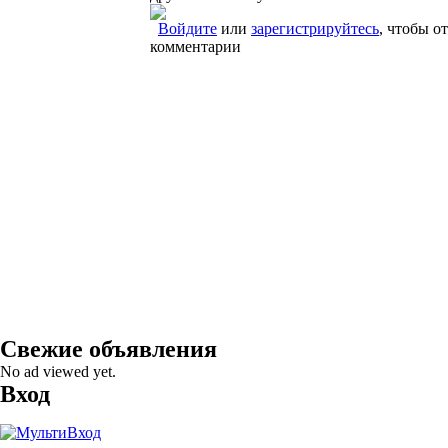
Войдите
или
зарегистрируйтесь
, чтобы о
комментарии
Свежие объявления
No ad viewed yet.
Вход