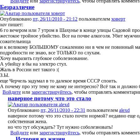
Войдите
или
зарегистрируйтесь
, чтобы отправлять коммен
Безразличие
Опубликовано
пт, 26/11/2010 - 21:12
пользователем
ховерт
xav
пишет:
6 го вечером или 7 утром в Шахунье в конце улицы Садовой п
жестокое тройное убийство. Все на почве алкоголя. Убит мужчин
сожительница
и к великому БОЛЬШОМУ сожалению ни в чем не повинный маль
подробности не знаю, все ТОЛЬКО по слухам.
Хочу выразить глубокое соболезнование.
А убийцу я бы на электро стул.
Жаль в России нет такого :(
З.Ы.
еще Черчель задумал в то далекое время СССР споить.
А почему про эту тему не кому не интересно? Всё так и должно 
Войдите
или
зарегистрируйтесь
, чтобы отправлять комментари
наверное потому что это стало
Опубликовано
пт, 26/11/2010 - 22:31
пользователем
alexd
наверное потому что это стало почти нормой? недавно еще о
собственная жена.
но что тут обсуждать? Тут нужно соболезновать!
Войдите
или
зарегистрируйтесь
, чтобы отправлять коммен
История из жизни