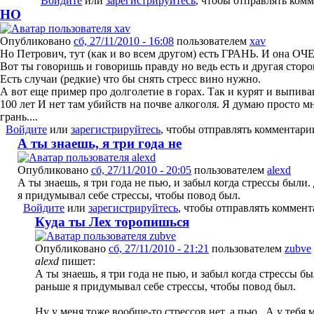
Войдите
или
зарегистрируйтесь
, чтобы отправлять ком
НО
Опубликовано
сб, 27/11/2010 - 16:08
пользователем
xav
Но Петрович, тут (как и во всем другом) есть ГРАНЬ. И она ОЧ
Вот ты говоришь и говоришь правду но ведь есть и другая сторо
Есть случаи (редкие) что бы снять стресс вино нужно.
А вот еще пример про долголетие в горах. Так и курят и выпив
100 лет И нет там убийств на почве алкоголя. Я думаю просто 
грань....
Войдите
или
зарегистрируйтесь
, чтобы отправлять комментари
А ты знаешь, я три года не
Опубликовано
сб, 27/11/2010 - 20:05
пользователем
alexd
А ты знаешь, я три года не пью, и забыл когда стрессы были.
я придумывал себе стрессы, чтобы повод был.
Войдите
или
зарегистрируйтесь
, чтобы отправлять коммен
Куда ты Лех торопишься
Опубликовано
сб, 27/11/2010 - 21:21
пользователем
zubve
alexd
пишет:
А ты знаешь, я три года не пью, и забыл когда стрессы бы
раньше я придумывал себе стрессы, чтобы повод был.
Ну у меня тоже вообще-то стрессов нет, а пью...А у тебя 