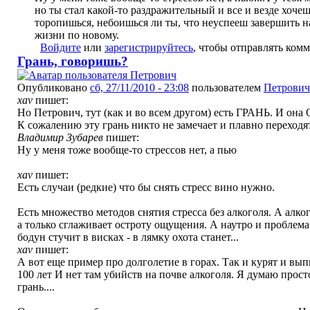
но ты стал какой-то раздражительный и все и везде хочеш
торопишься, небоишься ли ты, что неуспееш завершить на
жизни по новому.
Войдите
или
зарегистрируйтесь
, чтобы отправлять ком
Грань, говоришь?
Опубликовано
сб, 27/11/2010 - 23:08
пользователем
Петрович
xav
пишет:
Но Петрович, тут (как и во всем другом) есть ГРАНЬ. И она
К сожалению эту грань никто не замечает и плавно переходя
Владимир Зубарев
пишет:
Ну у меня тоже вообще-то стрессов нет, а пью
xav
пишет:
Есть случаи (редкие) что бы снять стресс вино нужно.
Есть множество методов снятия стресса без алкоголя. А алког
а только сглаживает остроту ощущения. А наутро и проблема 
бодун стучит в висках - в лямку охота станет...
xav
пишет:
А вот еще пример про долголетие в горах. Так и курят и вы
100 лет И нет там убийств на почве алкоголя. Я думаю прос
грань....