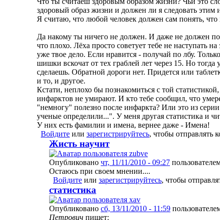
Что ты считаеш здоровым образом жизни? Чьи это сл
здоровый образ жизни и должен ли я следовать этим
Я считаю, что любой человек должен сам понять, что 
Да накому ты ничего не должен. И даже не должен по
что плохо. Лёха просто советует тебе не наступать на 
уже твое дело. Если нравится - получай по лбу. Только
шишки вскочат от тех граблей лет через 15. Но тогда 
сделаешь. Обратной дороги нет. Придется или таблет
и то, и другое.
Кстати, неплохо бы познакомиться с той статистикой,
инфарктов не умирают. И кто тебе сообщил, что уме
"немногу" полезно после инфаркта? Или это из сери
ученые определили...". У меня другая статистика и ч
У них есть фамилии и имена, вернее даже - Имена!
Войдите
или
зарегистрируйтесь
, чтобы отправлять 
Жисть научит
Опубликовано
чт, 11/11/2010 - 09:27
пользователе
Остаюсь при своем мнении....
Войдите
или
зарегистрируйтесь
, чтобы отправл
статистика
Опубликовано
сб, 13/11/2010 - 11:59
пользователе
Петрович
пишет: