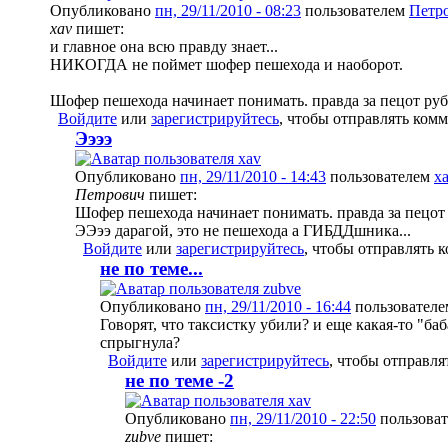
Опубликовано
пн, 29/11/2010 - 08:23
пользователем
Петр
xav
пишет:
и главное она всю правду знает...
НИКОГДА не поймет шофер пешехода и наоборот.
Шофер пешехода начинает понимать. правда за пецот руб.
Войдите
или
зарегистрируйтесь
, чтобы отправлять ком
Ээээ
Опубликовано
пн, 29/11/2010 - 14:43
пользователем
x
Петрович
пишет:
Шофер пешехода начинает понимать. правда за пецот 
ЭЭээ дарагой, это не пешехода а ГИБДДшника...
Войдите
или
зарегистрируйтесь
, чтобы отправлять 
не по теме...
Опубликовано
пн, 29/11/2010 - 16:44
пользовател
Говорят, что таксистку убили? и еще какая-то "ба
спрыгнула?
Войдите
или
зарегистрируйтесь
, чтобы отправл
не по теме -2
Опубликовано
пн, 29/11/2010 - 22:50
пользова
zubve
пишет: