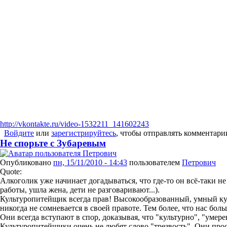
http://vkontakte.ru/video-1532211_141602243
Войдите
или
зарегистрируйтесь
, чтобы отправлять комментари
Не спорьте с Зубаревым
Опубликовано
пн, 15/11/2010 - 14:43
пользователем
Петрович
Quote:
Алкоголик уже начинает догадываться, что где-то он всё-таки не
работы, ушла жена, дети не разговаривают...).
Культуропитейщик всегда прав! Высокообразованный, умный к
никогда не сомневается в своей правоте. Тем более, что нас боль
Они всегда вступают в спор, доказывая, что "культурно", "умере
Культуропитейщики очень не любят слово "трезвость". Они прос