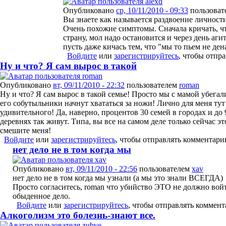
Опубликовано
ср, 10/11/2010 - 09:33
пользоват
Вы знаете как называется раздвоение личнос
Очень похожие симптомы. Сначала кричать, ч
страну, мол надо остановится и через день агит
пусть даже кичась тем, что "мы то пьем не дена
Войдите
или
зарегистрируйтесь
, чтобы отпр
Ну и что? Я сам вырос в такой
Опубликовано
вт, 09/11/2010 - 22:32
пользователем
roman
Ну и что? Я сам вырос в такой семье! Просто мы с мамой убегал
его собутыльники начнут хвататься за ножи! Лично для меня тут
удивительного! Да, наверно, процентов 30 семей в городах и до
деревнях так живут. Типа, вы все на самом деле только сейчас эт
смешите меня!
Войдите
или
зарегистрируйтесь
, чтобы отправлять комментари
нет дело не в том когда мы
Опубликовано
вт, 09/11/2010 - 22:56
пользователем
xav
нет дело не в том когда мы узнали (а мы это знали ВСЕГДА)
Просто согласитесь, roman что убийство ЭТО не должно войт
обыденное дело.
Войдите
или
зарегистрируйтесь
, чтобы отправлять коммен
Алкоголизм это болезнь-знают все.