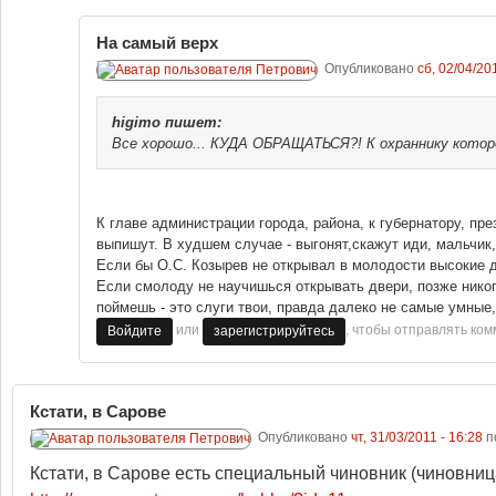
На самый верх
Опубликовано
сб, 02/04/20
higimo
пишет:
Все хорошо... КУДА ОБРАЩАТЬСЯ?! К охраннику которо
К главе администрации города, района, к губернатору, пре
выпишут. В худшем случае - выгонят,скажут иди, мальчик, 
Если бы О.С. Козырев не открывал в молодости высокие д
Если смолоду не научишься открывать двери, позже никогд
поймешь - это слуги твои, правда далеко не самые умные,
или
, чтобы отправлять ко
Войдите
зарегистрируйтесь
Кстати, в Сарове
Опубликовано
чт, 31/03/2011 - 16:28
п
Кстати, в Сарове есть специальный чиновник (чиновниц