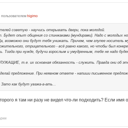
6
пользователем
higimo
телей советую - научись открывать двери, пока молодой.
ет. Будет опыт общения со спинжаками (мундирами). Надо с молодых н
Да, возможно они будут тебя унижать. Причем, чем глупее носитель 
оложительного, отрицательного - всё равно какого, но чтобы был кон
ь. Тогда при нужде, будучи взрослым и умудренным, тебе не надо буд
СЛУЖАЩИЕ, т.е. их основная обязанность - служить. Правда они об 
 Сделай предложение. При неявном ответе - напиши письменное предлож
 Зато как будут уважа-а-ать...
рого я там ни разу не видел что-ли подходить? Если имя о
арии