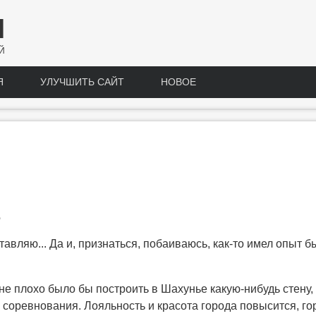
Н
Й
Я
УЛУЧШИТЬ САЙТ
НОВОЕ
е
вляю... Да и, признаться, побаиваюсь, как-то имел опыт быт
 плохо было бы построить в Шахунье какую-нибудь стену, хо
 соревнования. Лояльность и красота города повысится, го