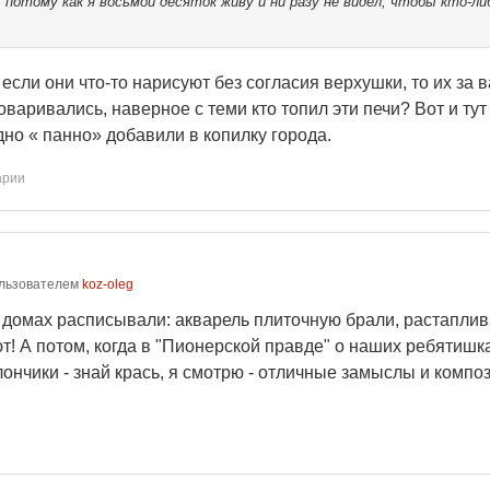
 потому как я восьмой десяток живу и ни разу не видел, чтобы кто-ли
сли они что-то нарисуют без согласия верхушки, то их за ван
варивались, наверное с теми кто топил эти печи? Вот и тут
дно « панно» добавили в копилку города.
арии
льзователем
koz-oleg
 домах расписывали: акварель плиточную брали, растапливал
т! А потом, когда в "Пионерской правде" о наших ребятишка
нчики - знай крась, я смотрю - отличные замыслы и композиц