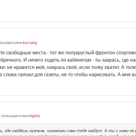
льзователем
koz-oleg
 свободные места - тот же полукруглый фронтон спортивно
бричного. И нечего ходить по кабинетам - ты закрась, где н
: не нравится моё, накрась своё, если толку хватит. А толк
ва слова связал для газеты, не то чтобы нарисовать. А мне 
0
пользователем
higimo
ь, где найдёшь нужным, чиновники сами тебя найдут. А ты с ними не р