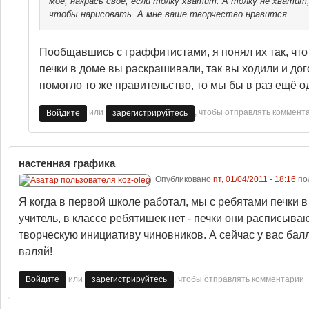
моё, накрась своё, если толку хватит. А толку не хватит,
чтобы нарисовать. А мне ваше творчество нравится.
Пообщавшись с граффитистами, я понял их так, что е
печки в доме вы раскрашивали, так вы ходили и дого
помогло то же правительство, то мы бы в раз ещё о
или
, чтобы отправлять коммент
Войдите
зарегистрируйтесь
настенная графика
Опубликовано
пт, 01/04/2011 - 18:16
по
Я когда в первой школе работал, мы с ребятами печки в
учитель, в классе ребятишек нет - печки они расписываю
творческую инициативу чиновников. А сейчас у вас балло
валяй!
или
, чтобы отправлять комментарии
Войдите
зарегистрируйтесь