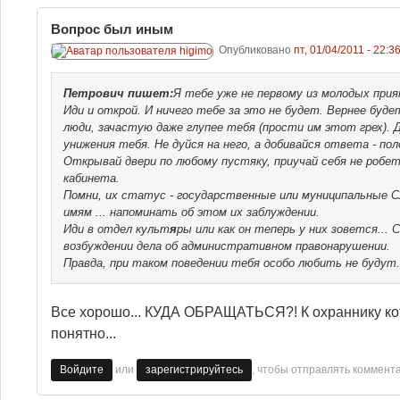
Вопрос был иным
Опубликовано
пт, 01/04/2011 - 22:3
Петрович
пишет:
Я тебе уже не первому из молодых прия
Иди и открой. И ничего тебе за это не будет. Вернее буд
люди, зачастую даже глупее тебя (прости им этот грех). 
унижения тебя. Не дуйся на него, а добивайся ответа - п
Открывай двери по любому пустяку, приучай себя не робет
кабинета.
Помни, их статус - государственные или муниципальные 
имям ... напоминать об этом их заблуждении.
Иди в отдел культ
я
ры или как он теперь у них зовется...
возбуждении дела об административном правонарушении.
Правда, при таком поведении тебя особо любить не будут.
Все хорошо... КУДА ОБРАЩАТЬСЯ?! К охраннику кото
понятно...
или
, чтобы отправлять коммент
Войдите
зарегистрируйтесь