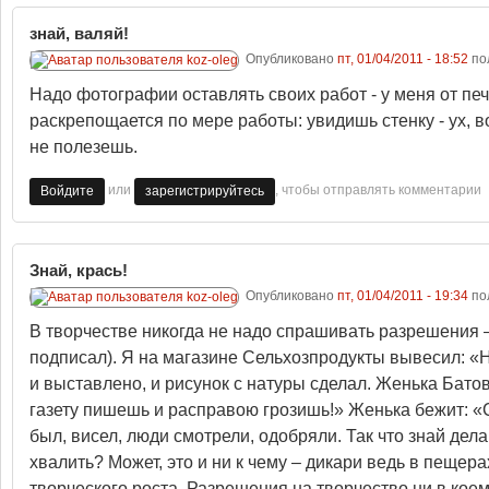
знай, валяй!
Опубликовано
пт, 01/04/2011 - 18:52
по
Надо фотографии оставлять своих работ - у меня от пе
раскрепощается по мере работы: увидишь стенку - ух, во
не полезешь.
или
, чтобы отправлять комментарии
Войдите
зарегистрируйтесь
Знай, крась!
Опубликовано
пт, 01/04/2011 - 19:34
по
В творчестве никогда не надо спрашивать разрешения –
подписал). Я на магазине Сельхозпродукты вывесил: «На
и выставлено, и рисунок с натуры сделал. Женька Бато
газету пишешь и расправою грозишь!» Женька бежит: «С
был, висел, люди смотрели, одобряли. Так что знай делай
хвалить? Может, это и ни к чему – дикари ведь в пещер
творческого роста. Разрешения на творчество ни в коем