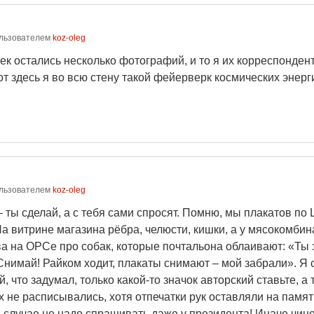
льзователем
koz-oleg
чек остались несколько фотографий, и то я их корреспонден
т здесь я во всю стену такой фейерверк космических энерги
льзователем
koz-oleg
 ты сделай, а с тебя сами спросят. Помню, мы плакатов по
 витрине магазина рёбра, челюсти, кишки, а у мясокомбинат
ва на ОРСе про собак, которые почтальона облаивают: «Ты 
нимай! Райком ходит, плакаты снимают – мой забрали». Я с
, что задумал, только какой-то значок авторский ставьте, а 
ах не расписывались, хотя отпечатки рук оставляли на памя
 случае не надо спрашивать даже у президента! Иначе чинов