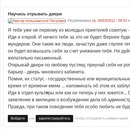
Научись отрывать двери
Опубликовано
ср, 30/03/2011 - 08:03
п
Я тебе уже не первому из молодых приятелей советую -
Иди и открой. И ничего тебе за это не будет. Вернее б
мундиром. Они такие же люди, зачастую даже глупее теб
он будет возвышать себя за счет унижения тебя. Не дуйс
желательно письменный.
Открывай двери по любому пустяку, приучай себя не ро
барьер - дверь чиновного кабинета.
Помни, их статус - государственные или муниципальны
время от времени имям ... напоминать об этом их заблу
Иди в отдел культ
я
ры или как он теперь у них зовется.
заявление в милицию о возбуждении дела об админис
Правда, при таком поведении тебя особо любить не будут
или
, чтобы отправлять комментарии
Войдите
зарегистрируйтесь