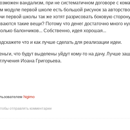
 возможен вандализм, при не систематичном договоре с ком
м модуле первой школе есть большой рисунок за авторство
учи первой школы так же хотят разрисовать боковую сторону
аются такие вещи? Потому что денег достаточно много нуж
колько балончиков... Собственно, идея хорошая...
одскажете что и как лучше сделать для реализации идеи.
деньги, что будут выделены уйдут кому-то на дачу. Лучше за
отлучения Иоана Григорьева.
льзователем
higimo
 чтобы отправлять комментарии