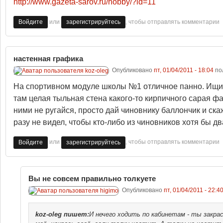
http://www.gazeta-sarov.ru/hobby/?id=11
или
, чтобы отправлять комментарии
Войдите
зарегистрируйтесь
настенная графика
Опубликовано
пт, 01/04/2011 - 18:04
по
На спортивном модуле школы №1 отличное панно. Ищите
там целая тыльная стена какого-то кирпичного сарая фа
ними не ругайся, просто дай чиновнику баллончик и скажи
разу не видел, чтобы кто-либо из чиновников хотя бы д
или
, чтобы отправлять комментарии
Войдите
зарегистрируйтесь
Вы не совсем правильно толкуете
Опубликовано
пт, 01/04/2011 - 22:4
koz-oleg
пишет:
И нечего ходить по кабинетам - ты закрас