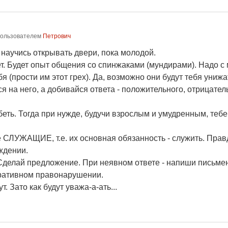
ользователем
Петрович
 научись открывать двери, пока молодой.
удет. Будет опыт общения со спинжаками (мундирами). Надо с
я (прости им этот грех). Да, возможно они будут тебя униж
я на него, а добивайся ответа - положительного, отрицатель
беть. Тогда при нужде, будучи взрослым и умудренным, тебе
е СЛУЖАЩИЕ, т.е. их основная обязанность - служить. Прав
ждении.
.. Сделай предложение. При неявном ответе - напиши письме
тративном правонарушении.
. Зато как будут уважа-а-ать...