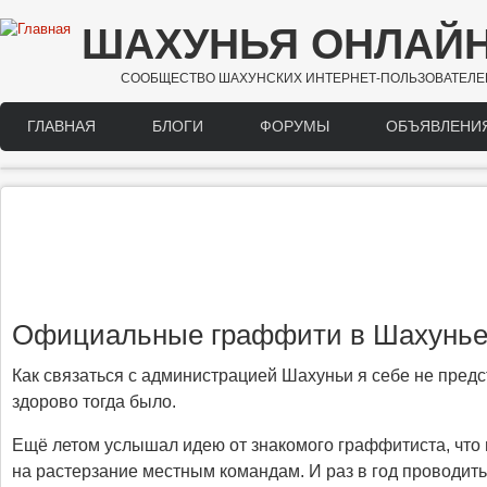
Перейти к основному содержанию
ШАХУНЬЯ ОНЛАЙ
СООБЩЕСТВО ШАХУНСКИХ ИНТЕРНЕТ-ПОЛЬЗОВАТЕЛЕ
ГЛАВНАЯ
БЛОГИ
ФОРУМЫ
ОБЪЯВЛЕНИ
Main menu
Официальные граффити в Шахунь
Как связаться с администрацией Шахуньи я себе не предста
здорово тогда было.
Ещё летом услышал идею от знакомого граффитиста, что не
на растерзание местным командам. И раз в год проводить