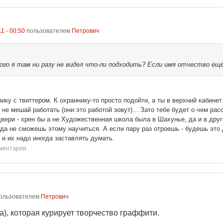
11 - 00:50
пользователем
Петрович
го я там ни разу не видел что-ли подходить? Если имя отчество ещё
зику с твиттером. К охраннику-то просто подойти, а ты в верхний кабине
не мешай работать (они это работой зовут)... Зато тебе будет о чем рас
вери - хрен бы а не Художественная школа была в Шахунье, да и в друг
а не сможешь этому научиться. А если пару раз отроешь - будешь это д
 и их надо иногда заставлять думать.
мментарии
ользователем
Петрович
а), которая курирует творчество граффити.