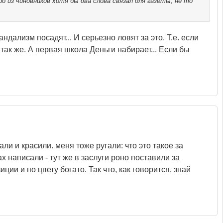
бо из чиновников хотя бы два слова связал для газеты, не то
дализм посадят... И серьезно ловят за это. Т.е. если
 так же. А первая школа Деньги набирает... Если бы
и и красили. меня тоже ругали: что это такое за
х написали - тут же в заслуги роно поставили за
ии и по цвету богато. Так что, как говорится, знай