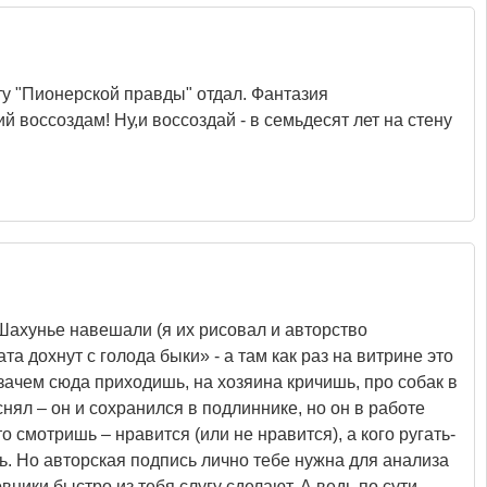
ту "Пионерской правды" отдал. Фантазия
й воссоздам! Ну,и воссоздай - в семьдесят лет на стену
 Шахунье навешали (я их рисовал и авторство
а дохнут с голода быки» - а там как раз на витрине это
зачем сюда приходишь, на хозяина кричишь, про собак в
нял – он и сохранился в подлиннике, но он в работе
то смотришь – нравится (или не нравится), а кого ругать-
ть. Но авторская подпись лично тебе нужна для анализа
ники быстро из тебя слугу сделают. А ведь по сути