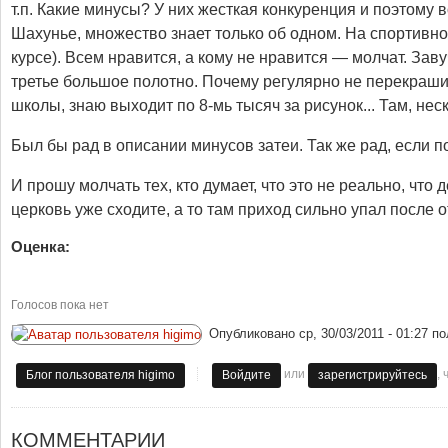
т.п. Какие минусы? У них жесткая конкуренция и поэтому
Шахунье, множество знает только об одном. На спортивно
курсе). Всем нравится, а кому не нравится — молчат. Зав
третье большое полотно. Почему регулярно не перекрашив
школы, знаю выходит по 8-мь тысяч за рисунок... Там, нес
Был бы рад в описании минусов затеи. Так же рад, если п
И прошу молчать тех, кто думает, что это не реально, что 
церковь уже сходите, а то там приход сильно упал после 
Оценка:
Голосов пока нет
Опубликовано
ср, 30/03/2011 - 01:27
по
или
,
Блог пользователя higimo
Войдите
зарегистрируйтесь
КОММЕНТАРИИ