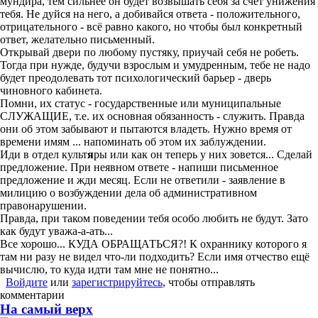
мундира, тем сильнее он будет возвышать себя за счет унижения
тебя. Не дуйся на него, а добивайся ответа - положительного,
отрицательного - всё равно какого, но чтобы был конкретный
ответ, желательно письменный.
Открывай двери по любому пустяку, приучай себя не робеть.
Тогда при нужде, будучи взрослым и умудренным, тебе не надо
будет преодолевать тот психологический барьер - дверь
чиновного кабинета.
Помни, их статус - государственные или муниципальные
СЛУЖАЩИЕ, т.е. их основная обязанность - служить. Правда
они об этом забывают и пытаются владеть. Нужно время от
времени имям ... напоминать об этом их заблуждении.
Иди в отдел культ
я
ры или как он теперь у них зовется... Сделай
предложение. При неявном ответе - напиши письменное
предложение и жди месяц. Если не ответили - заявление в
милицию о возбуждении дела об административном
правонарушении.
Правда, при таком поведении тебя особо любить не будут. Зато
как будут уважа-а-ать...
Все хорошо... КУДА ОБРАЩАТЬСЯ?! К охраннику которого я
там ни разу не видел что-ли подходить? Если имя отчество ещё
вычислю, то куда идти там мне не понятно...
Войдите
или
зарегистрируйтесь
, чтобы отправлять
комментарии
На самый верх