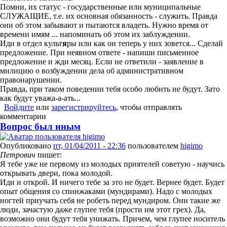
Помни, их статус - государственные или муниципальные
СЛУЖАЩИЕ, т.е. их основная обязанность - служить. Правда
они об этом забывают и пытаются владеть. Нужно время от
времени имям ... напоминать об этом их заблуждении.
Иди в отдел культ
я
ры или как он теперь у них зовется... Сделай
предложение. При неявном ответе - напиши письменное
предложение и жди месяц. Если не ответили - заявление в
милицию о возбуждении дела об административном
правонарушении.
Правда, при таком поведении тебя особо любить не будут. Зато
как будут уважа-а-ать...
Войдите
или
зарегистрируйтесь
, чтобы отправлять
комментарии
Вопрос был иным
Опубликовано
пт, 01/04/2011 - 22:36
пользователем
higimo
Петрович
пишет:
Я тебе уже не первому из молодых приятелей советую - научись
открывать двери, пока молодой.
Иди и открой. И ничего тебе за это не будет. Вернее будет. Будет
опыт общения со спинжаками (мундирами). Надо с молодых
ногтей приучать себя не робеть перед мундиром. Они такие же
люди, зачастую даже глупее тебя (прости им этот грех). Да,
возможно они будут тебя унижать. Причем, чем глупее носитель