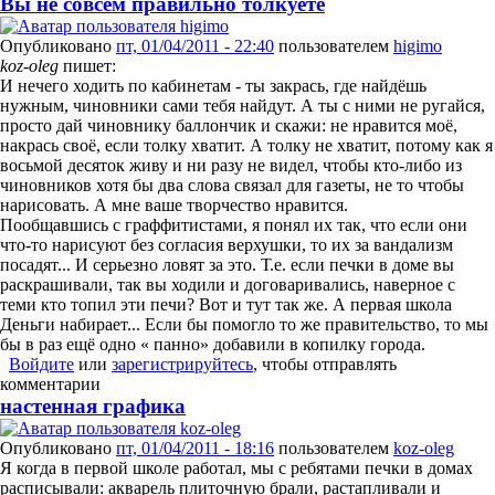
Вы не совсем правильно толкуете
Опубликовано
пт, 01/04/2011 - 22:40
пользователем
higimo
koz-oleg
пишет:
И нечего ходить по кабинетам - ты закрась, где найдёшь
нужным, чиновники сами тебя найдут. А ты с ними не ругайся,
просто дай чиновнику баллончик и скажи: не нравится моё,
накрась своё, если толку хватит. А толку не хватит, потому как я
восьмой десяток живу и ни разу не видел, чтобы кто-либо из
чиновников хотя бы два слова связал для газеты, не то чтобы
нарисовать. А мне ваше творчество нравится.
Пообщавшись с граффитистами, я понял их так, что если они
что-то нарисуют без согласия верхушки, то их за вандализм
посадят... И серьезно ловят за это. Т.е. если печки в доме вы
раскрашивали, так вы ходили и договаривались, наверное с
теми кто топил эти печи? Вот и тут так же. А первая школа
Деньги набирает... Если бы помогло то же правительство, то мы
бы в раз ещё одно « панно» добавили в копилку города.
Войдите
или
зарегистрируйтесь
, чтобы отправлять
комментарии
настенная графика
Опубликовано
пт, 01/04/2011 - 18:16
пользователем
koz-oleg
Я когда в первой школе работал, мы с ребятами печки в домах
расписывали: акварель плиточную брали, растапливали и