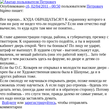
Опубликовано
сб, 02/04/2011 - 00:50
пользователем
Петрович
higimo
пишет:
Все хорошо... КУДА ОБРАЩАТЬСЯ?! К охраннику которого я
там ни разу не видел что-ли подходить? Если имя отчество ещё
вычислю, то куда идти там мне не понятно...
К главе администрации города, района, к губернатору, презику с
твиттером. К охраннику-то просто подойти, а ты в верхний
кабинет дверь открой. Чего ты боишься? По лицу не ударят,
штраф не выпишут. В худшем случае - выгонят,скажут иди,
мальчик, не мешай работать (они это работой зовут)... Зато тебе
будет о чем рассказать здесь на форуме, во дворе и детям со
внуками...
Если бы О.С. Козырев не открывал в молодости высокие двери -
хрен бы а не Художественная школа была в Шахунье, да и в
других районах тоже.
Если смолоду не научишься открывать двери, позже никогда не
сможешь этому научиться. А если пару раз отроешь - будешь это
делать легко, (иногда даже ногой и в обратную сторону). Потому
что поймешь - это слуги твои, правда далеко не самые умные, и
их надо иногда заставлять думать.
Войдите
или
зарегистрируйтесь
, чтобы отправлять
комментарии