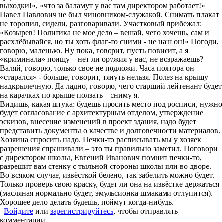
выходки!», «что за баламут у вас там директором работает!»
Павел Павлович не был чиновником-служакой. Снимать плакат
не торопил, сидели, разговаривали. Участковый прибежал:
«Козырев! Политика не мое дело – вешай, чего хочешь, сам и
расхлёбывайся, но ты хоть флаг-то сними - не наш он!» Погоди,
говорю, маленько. Ну пока, говорит, пусть повисит, а я
«криминала» поищу – нет ли оружия у вас, не возражаешь?
Валяй, говорю, только свое не подложи. Часа полтора он
«старался» - больше, говорит, тянуть нельзя. Полез на крышу
надкрылечную. Да ладно, говорю, чего старший лейтенант будет
на карачках по крыше ползать – сниму я.
Видишь, какая штука: будешь просить место под росписи, нужно
будет согласование с архитектурным отделом, утверждение
эскизов, внесение изменений в проект здания, надо будет
представить документы о качестве и долговечности материалов.
Хозяина спросить надо. Печки-то расписывать мы у хозяек
разрешения спрашивали – это ты правильно заметил. Поговори
с директором школы, Евгений Иванович помнит печки-то,
разрешит вам стенку с тыльной стороны школы или во дворе.
Во всяком случае, извёсткой белено, так забелить можно будет.
Только проверь свою краску, будет ли она на извёстке держаться
(масляная нормально будет, эмульсионка шмаками отлупится).
Хорошее дело делать будешь, поймут когда-нибудь.
Войдите
или
зарегистрируйтесь
, чтобы отправлять
комментарии