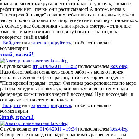
красили. меня тоже ругали: что это такое за учитель, в классе
ребятишек нет - печки они расписывают! А потом, когда в
"Пионерской правде" о наших ребятишках написали - тут же в
заслуги роно поставили за творческую инициативу чиновников.
А сейчас у вас баллончики - знай крась, я смотрю - отличные
замыслы и композиции и по цвету богато. Так что, как
говорится, знай валяй!
Войдите
или
зарегистрируйтесь
, чтобы отправлять
комментарии
знай, валяй!
Опубликовано
пт, 01/04/2011 - 18:52
пользователем
koz-oleg
Надо фотографии оставлять своих работ - у меня от печек
остались несколько фотографий, и то я их корреспонденту
"Пионерской правды" отдал. Фантазия раскрепощается по мере
работы: увидишь стенку - ух, вот здесь я во всю стену такой
фейерверк космических энергий воссоздам! Ну,и воссоздай - в
семьдесят лет на стену не полезешь.
Войдите
или
зарегистрируйтесь
, чтобы отправлять
комментарии
Знай, крась!
Опубликовано
пт, 01/04/2011 - 19:34
пользователем
koz-oleg
В творчестве никогда не надо спрашивать разрешения – ты