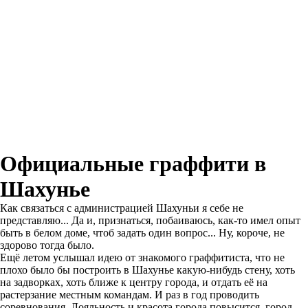
Официальные граффити в
Шахунье
Как связаться с администрацией Шахуньи я себе не
представляю... Да и, признаться, побаиваюсь, как-то имел опыт
быть в белом доме, чтоб задать один вопрос... Ну, короче, не
здорово тогда было.
Ещё летом услышал идею от знакомого граффитиста, что не
плохо было бы построить в Шахунье какую-нибудь стену, хоть
на задворках, хоть ближе к центру города, и отдать её на
растерзание местным командам. И раз в год проводить
соревнования. Лояльность и красота города повысится, город