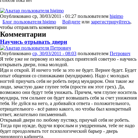
Голосов пока нет
Опубликовано
ср, 30/03/2011 - 01:27
пользователем
higimo
Блог пользователя higimo
Войдите
или
зарегистрируйтесь
,
чтобы отправлять комментарии
Комментарии
Научись отрывать двери
Опубликовано
ср, 30/03/2011 - 08:03
пользователем
Петрович
Я тебе уже не первому из молодых приятелей советую - научись
открывать двери, пока молодой.
Иди и открой. И ничего тебе за это не будет. Вернее будет. Будет
опыт общения со спинжаками (мундирами). Надо с молодых
ногтей приучать себя не робеть перед мундиром. Они такие же
люди, зачастую даже глупее тебя (прости им этот грех). Да,
возможно они будут тебя унижать. Причем, чем глупее носитель
мундира, тем сильнее он будет возвышать себя за счет унижения
тебя. Не дуйся на него, а добивайся ответа - положительного,
отрицательного - всё равно какого, но чтобы был конкретный
ответ, желательно письменный.
Открывай двери по любому пустяку, приучай себя не робеть.
Тогда при нужде, будучи взрослым и умудренным, тебе не надо
будет преодолевать тот психологический барьер - дверь
чиновного кабинета.