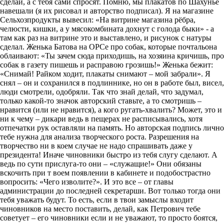
сделай, а с тебя сами спросят. Помню, мы плакатов по Шахунье
навешали (я их рисовал и авторство подписал). Я на магазине
Сельхозпродукты вывесил: «На витрине магазина рёбра,
челюсти, кишки, а у мясокомбината дохнут с голода быки» - а
там как раз на витрине это и выставлено, и рисунок с натуры
сделал. Женька Батова на ОРСе про собак, которые почтальона
облаивают: «Ты зачем сюда приходишь, на хозяина кричишь, про
собак в газету пишешь и расправою грозишь!» Женька бежит:
«Снимай! Райком ходит, плакаты снимают – мой забрали». Я
снял – он и сохранился в подлиннике, но он в работе был, висел,
люди смотрели, одобряли. Так что знай делай, что задумал,
только какой-то значок авторский ставьте, а то смотришь –
нравится (или не нравится), а кого ругать-хвалить? Может, это и
ни к чему – дикари ведь в пещерах не расписывались, хотя
отпечатки рук оставляли на память. Но авторская подпись лично
тебе нужна для анализа творческого роста. Разрешения на
творчество ни в коем случае не надо спрашивать даже у
президента! Иначе чиновники быстро из тебя слугу сделают. А
ведь по сути прислуга-то они – «служащие!» Они обязаны
вскочить при т воем появлении в кабинете и подобострастно
вопросить: «Чего изволите?». И это все – от главы
администрации до последней секретарши. Вот только тогда они
тебя уважать будут. То есть, если в твои замыслы входит
чиновников на место поставить, делай, как Петрович тебе
советует – его чиновники если и не уважают, то просто боятся,