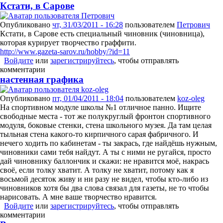
Кстати, в Сарове
Опубликовано
чт, 31/03/2011 - 16:28
пользователем
Петрович
Кстати, в Сарове есть специальный чиновник (чиновница),
которая курирует творчество граффити.
http://www.gazeta-sarov.ru/hobby/?id=11
Войдите
или
зарегистрируйтесь
, чтобы отправлять
комментарии
настенная графика
Опубликовано
пт, 01/04/2011 - 18:04
пользователем
koz-oleg
На спортивном модуле школы №1 отличное панно. Ищите
свободные места - тот же полукруглый фронтон спортивного
модуля, боковые стенки, стена школьного музея. Да там целая
тыльная стена какого-то кирпичного сарая фабричного. И
нечего ходить по кабинетам - ты закрась, где найдёшь нужным,
чиновники сами тебя найдут. А ты с ними не ругайся, просто
дай чиновнику баллончик и скажи: не нравится моё, накрась
своё, если толку хватит. А толку не хватит, потому как я
восьмой десяток живу и ни разу не видел, чтобы кто-либо из
чиновников хотя бы два слова связал для газеты, не то чтобы
нарисовать. А мне ваше творчество нравится.
Войдите
или
зарегистрируйтесь
, чтобы отправлять
комментарии