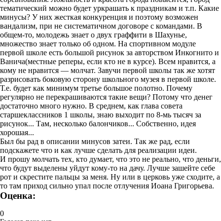
тематический можно будет уркрашать к праздникам и т.п. Какие
минусы? У них жесткая конкуренция и поэтому возможен
вандализм, при не систематичном договоре с командами. В
общем-то, молодежь знает о двух граффити в Шахунье,
множество знает только об одном. На спортивном модуле
первой школе есть большой рисунок за авторством Инкогнито и
Ванича(местные реперы, если кто не в курсе). Всем нравится, а
кому не нравится — молчат. Завучи первой школы так же хотят
разрисовать боковую сторону школьного музея в первой школе.
Т.е. будет как минимум третье большое полотно. Почему
регулярно не перекрашиваются такие вещи? Потому что денег
достаточно много нужно. В среднем, как глава совета
старшеклассников 1 школы, знаю выходит по 8-мь тысяч за
рисунок... Там, несколько балончиков... Собственно, идея
хорошая...
Был бы рад в описании минусов затеи. Так же рад, если
подскажете что и как лучше сделать для реализации идеи.
И прошу молчать тех, кто думает, что это не реально, что деньги,
что будут выделены уйдут кому-то на дачу. Лучше зашейте себе
рот и скрестите пальцы за меня. Ну или в церковь уже сходите, а
то там приход сильно упал после отлучения Иоана Григорьева.
Оценка:
0