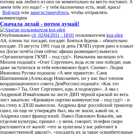
потому как любого из них он моментально на место поставит. А
зачем тебе это надо? – у тебя баллончики есть, знай, крась!
Войдите
или
зарегистрируйтесь
, чтобы отправлять
комментарии
Сначала делай - потом думай!
Опубликовано
сб, 02/04/2011 - 18:01
пользователем
koz-oleg
Ай, плюнь ты: посадят, посадят. Бояться будешь – обязательно
посадят. 19 августа 1991 года (в день ГКЧП) утром рано я плакат
на Доске почёта (там сейчас афиши размещают) вывесил:
«Организаторов ГКЧП – под суд!». Начальник милиции п/п
Михеев подошёл: «Олег Сергеевич, ведь если они победят, нам
даже заступиться за тебя невозможно будет. Сними». Лидия
Ивановна Русова подошла: «А мне нравится». Саня
Шапошников (Александр Николаевич, он у нас был членом
координационного совета ДемРоссии) подошёл: «Как это
«сними»? Ты, Олег Сергеевич, иди, я подежурю». А мы с
Андрюхой Измайловым на листе ДВП чёрной краской во весь
лист закатили: «Кровавую партию коммунистов – под суд!» - и
на стену в ДХШ вывесили. Андрюха флаг российский триколор
сшил, он еще не утверждён был, мы не знали, какой он, и
Андрюха сшил французский. Павел Павлович Ковалёв, зав
отделом культуры, пришел - у меня, говорит, телефон скоро
расплавится от жалоб: «что за хулиганы у вас работают в
художественной школе!», «посадить их за такие оскорбительные