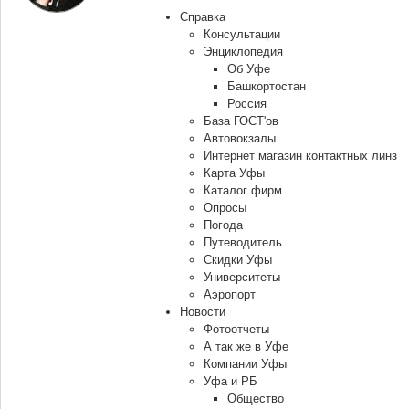
Справка
Консультации
Энциклопедия
Об Уфе
Башкортостан
Россия
База ГОСТ'ов
Автовокзалы
Интернет магазин контактных линз
Карта Уфы
Каталог фирм
Опросы
Погода
Путеводитель
Скидки Уфы
Университеты
Аэропорт
Новости
Фотоотчеты
А так же в Уфе
Компании Уфы
Уфа и РБ
Общество