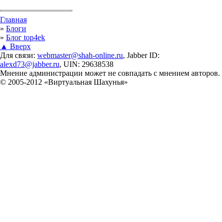
Вы здесь
Главная
»
Блоги
»
Блог top4ek
▲ Вверх
Для связи:
webmaster@shah-online.ru
, Jabber ID:
alexd73@jabber.ru
, UIN: 29638538
Мнение администрации может не совпадать с мнением авторов.
© 2005-2012 «Виртуальная Шахунья»