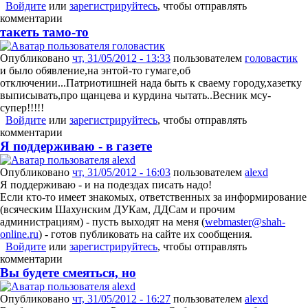
Войдите
или
зарегистрируйтесь
, чтобы отправлять
комментарии
такеть тамо-то
Опубликовано
чт, 31/05/2012 - 13:33
пользователем
головастик
и было обявление,на энтой-то гумаге,об
отключении...Патриотишней нада быть к сваему городу,хазетку
выписывать,про щанцева и курдина чытать..Весник мсу-
супер!!!!!
Войдите
или
зарегистрируйтесь
, чтобы отправлять
комментарии
Я поддерживаю - в газете
Опубликовано
чт, 31/05/2012 - 16:03
пользователем
alexd
Я поддерживаю - и на подездах писать надо!
Если кто-то имеет знакомых, ответственных за информирование
(всяческим Шахунским ДУКам, ДДСам и прочим
администрациям) - пусть выходят на меня (
webmaster@shah-
online.ru
) - готов публиковать на сайте их сообщения.
Войдите
или
зарегистрируйтесь
, чтобы отправлять
комментарии
Вы будете смеяться, но
Опубликовано
чт, 31/05/2012 - 16:27
пользователем
alexd