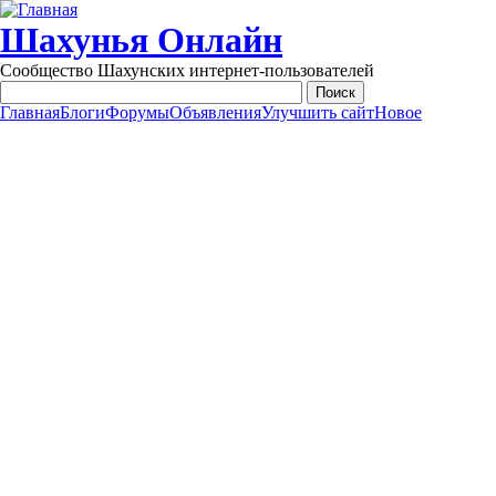
Перейти к основному содержанию
Шахунья Онлайн
Сообщество Шахунских интернет-пользователей
Главная
Блоги
Форумы
Объявления
Улучшить сайт
Новое
Main menu