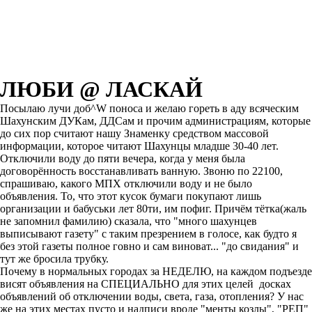
ЛЮБИ @ ЛАСКАЙ
Посылаю лучи доб^W поноса и желаю гореть в аду всяческим
Шахунским ДУКам, ДДСам и прочим администрациям, которые
до сих пор считают нашу Знаменку средством массовой
информации, которое читают Шахунцы младше 30-40 лет.
Отключили воду до пяти вечера, когда у меня была
договорённость восстанавливать ванную. Звоню по 22100,
спрашиваю, какого МПХ отключили воду и не было
объявления. То, что этот кусок бумаги покупают лишь
организации и бабуськи лет 80ти, им пофиг. Причём тётка(жаль
не запомнил фамилию) сказала, что "много шахунцев
выписывают газету" с таким презрением в голосе, как будто я
без этой газеты полное говно и сам виноват... "до свидания" и
тут же бросила трубку.
Почему в нормальных городах за НЕДЕЛЮ, на каждом подъезде
висят объявления на СПЕЦИАЛЬНО для этих целей досках
объявлений об отключении воды, света, газа, отопления? У нас
же на этих местах пусто и надписи вроде "менты козлы", "РЕП"