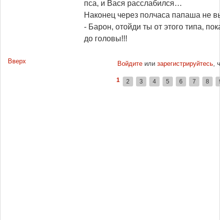
пса, и Вася расслабился…
Наконец через полчаса папаша не в
- Барон, отойди ты от этого типа, пок
до головы!!!
Вверх
Войдите
или
зарегистрируйтесь
, 
1
2
3
4
5
6
7
8
Страницы