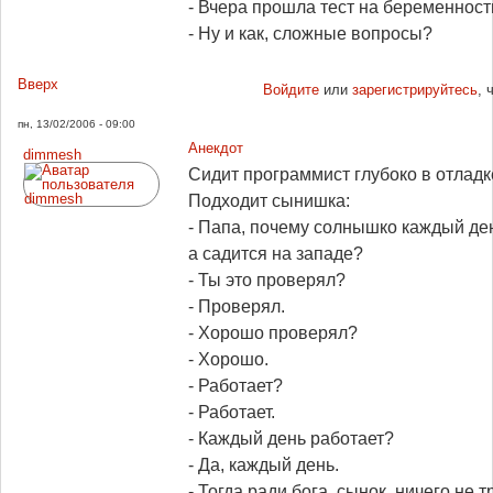
- Вчера прошла тест на беременность 
- Ну и как, сложные вопросы?
Вверх
Войдите
или
зарегистрируйтесь
, 
пн, 13/02/2006 - 09:00
Анекдот
dimmesh
Сидит программист глубоко в отладк
Подходит сынишка:
- Папа, почему солнышко каждый ден
а садится на западе?
- Ты это проверял?
- Проверял.
- Хорошо проверял?
- Хорошо.
- Работает?
- Работает.
- Каждый день работает?
- Да, каждый день.
- Тогда ради бога, сынок, ничего не т