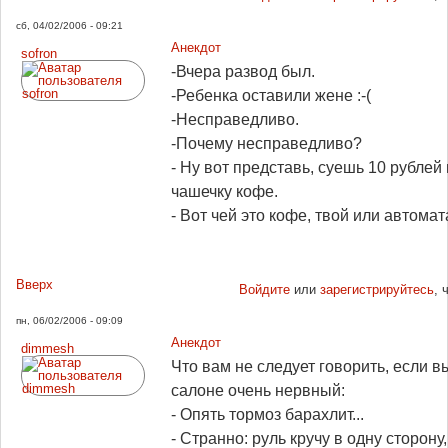
сб, 04/02/2006 - 09:21
Анекдот
sofron
-Вчера развод был.
-Ребенка оставили жене :-(
-Несправедливо.
-Почему несправедливо?
- Ну вот представь, суешь 10 рублей 
чашечку кофе.
- Вот чей это кофе, твой или автомат
Вверх
Войдите
или
зарегистрируйтесь
, 
пн, 06/02/2006 - 09:09
Анекдот
dimmesh
Что вам не следует говорить, если в
салоне очень нервный:
- Опять тормоз барахлит...
- Странно: руль кручу в одну сторон