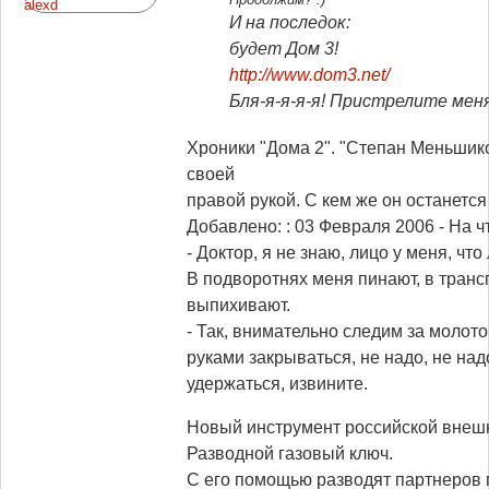
И на последок:
будет Дом 3!
http://www.dom3.net/
Бля-я-я-я-я! Пристрелите меня
Хроники "Дома 2". "Степан Меньшик
своей
правой рукой. С кем же он останется 
Добавлено: : 03 Февраля 2006
- На 
- Доктор, я не знаю, лицо у меня, чт
В подворотнях меня пинают, в транс
выпихивают.
- Так, внимательно следим за молото
руками закрываться, не надо, не над
удержаться, извините.
Новый инструмент российской внешн
Разводной газовый ключ.
С его помощью разводят партнеров 