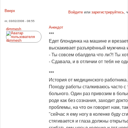
Вверх
Войдите
или
зарегистрируйтесь
, 
пт, 03/02/2006 - 08:55
Анекдот
dimmesh
***
Едет блондинка на машине и врезаетс
выскакивает разъярённый мужчина и
- Ты совсем обалдела что ли?! Ты хот
- Сдавала, и в отличии от тебя не од
***
История от медицинского работника.
Походу работы сталкиваюсь часто с т
больного. Один раз привозим в больн
роде как без сознания, заходит докт
проблемы, на что он говорит нам, та
"сейчас я ему ногу в коленке буду сги
стягивается и глаза должны открытьс
сгибать ему ногу в коленке и тот чер