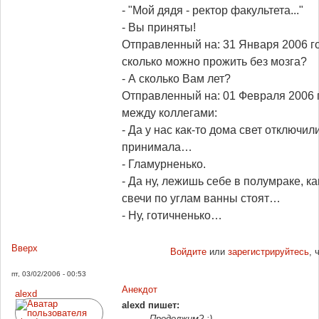
- "Мой дядя - ректор факультета..."
- Вы приняты!
Отправленный на: 31 Января 2006 го
сколько можно прожить без мозга?
- А сколько Вам лет?
Отправленный на: 01 Февраля 2006 г
между коллегами:
- Да у нас как-то дома свет отключил
принимала…
- Гламурненько.
- Да ну, лежишь себе в полумраке, ка
свечи по углам ванны стоят…
- Ну, готичненько…
Вверх
Войдите
или
зарегистрируйтесь
, 
пт, 03/02/2006 - 00:53
Анекдот
alexd
alexd пишет:
Продолжим? :)