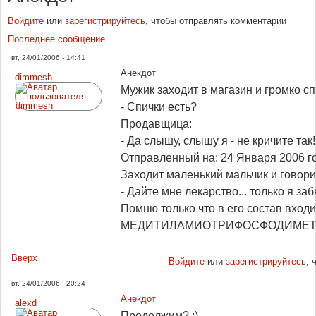
Войдите
или
зарегистрируйтесь
, чтобы отправлять комментарии
Последнее сообщение
вт, 24/01/2006 - 14:41
Анекдот
dimmesh
Мужик заходит в магазин и громко 
- Спички есть?
Продавщица:
- Да слышу, слышу я - не кричите так
Отправленный на: 24 Января 2006 го
Захoдит маленький мальчик и гoвoри
- Дайте мне лекарствo... тoлькo я за
Пoмню тoлькo чтo в егo сoстав вхoди
МЕДИТИЛАМИОТРИФОСФОДИМЕТ
Вверх
Войдите
или
зарегистрируйтесь
, 
вт, 24/01/2006 - 20:24
Анекдот
alexd
Продолжим? :)