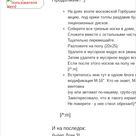
На днях возле московской Горбушки
акцию, под крики толпы раздавив б
лицензионных дисков.
Соберите все грязные носки в доме,
Сложите вместе с остальными чист
Тщательно перемешайте.
Разложите на полу (20х25).
Удалите в мусорное ведро все рван
Затем удалите в мусорное ведро вс
Если после этого носков на полу не
[/*:m]
Встретилось мне тут в одном блоге
модификация М-16". Кто не знает, М
винтовка
(ну или автомат по-нашему, грубо-гр
Заинтересовало, что ж такого изра
Не поверите - у нее ствол обрезан![/
[/*:m]
И на последок:
будет Дом 3!