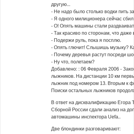
другую...
- Не надо было столько водки пить за
- Я одного милиционера сейчас сбил
- О! Опять машины стали раздваиват
- Так красиво по сторонам, что даже
- Подержи руль, пока я посплю.
- Опять глючит! Слышишь музыку? Как
- Почему деревья растут посреди ш
- Ну что, полетаем?
Добавлено: : 06 Февраля 2006
- Зак
лыжников. На дистанции 10 км пер
лыжник под номером 13. Вторым к 
Поиски остальных лыжников продол
В ответ на дисквалификацию Егора 
Сборной России сдали анализ на до
автомашины инспектора Uefa..
Две блондинки разговаривают: