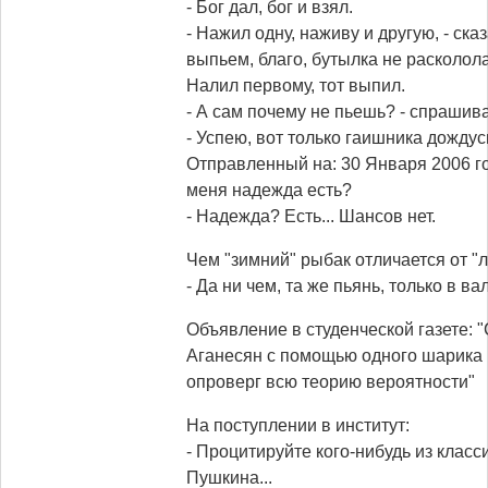
- Бог дал, бог и взял.
- Нажил одну, наживу и другую, - сказ
выпьем, благо, бутылка не расколола
Налил первому, тот выпил.
- А сам почему не пьешь? - спрашив
- Успею, вот только гаишника дождус
Отправленный на: 30 Января 2006 го
меня надежда есть?
- Надежда? Есть... Шансов нет.
Чем "зимний" рыбак отличается от "л
- Да ни чем, та же пьянь, только в ва
Объявление в студенческой газете: 
Аганесян с помощью одного шарика 
опроверг всю теорию вероятности"
На поступлении в институт:
- Процитируйте кого-нибудь из класс
Пушкина...