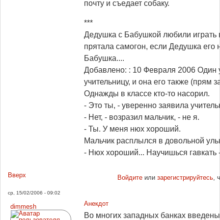
почту и съедает собаку.
***
Дедушка с Бабушкой любили играть 
прятала самогон, если Дедушка его 
Бабушка....
Добавлено: : 10 Февраля 2006
Один 
учительницу, и она его также (прям з
Однажды в классе кто-то насорил.
- Это ты, - уверенно заявила учитель
- Нет, - возразил мальчик, - не я.
- Ты. У меня нюх хороший.
Мальчик расплылся в довольной улы
- Нюх хороший... Научишься гавкать -
Вверх
Войдите
или
зарегистрируйтесь
, 
ср, 15/02/2006 - 09:02
Анекдот
dimmesh
Во многих западных банках введены