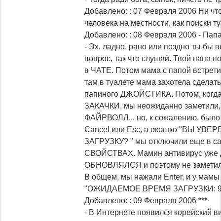
Добавлено: : 07 Февраля 2006
Ни чт
человека на местности, как поиски ту
Добавлено: : 08 Февраля 2006
- Папа
- Эх, ладно, рано или поздно ты бы 
вопрос, так что слушай. Твой папа 
в ЧАТЕ. Потом мама с папой встре
там в туалете мама захотела сделат
папиного ДЖОЙСТИКА. Потом, когда 
ЗАКАЧКИ, мы неожиданно заметили, 
ФАЙРВОЛЛ... но, к сожалению, было
Cancel или Esc, а окошко "ВЫ УВ
ЗАГРУЗКУ? " мы отключили еще в с
СВОЙСТВАХ. Мамин антивирус уже 
ОБНОВЛЯЛСЯ и поэтому не заметил
В общем, мы нажали Enter, и у мамы
"ОЖИДАЕМОЕ ВРЕМЯ ЗАГРУЗКИ: 9
Добавлено: : 09 Февраля 2006
***
- В Интернете появился корейский ви