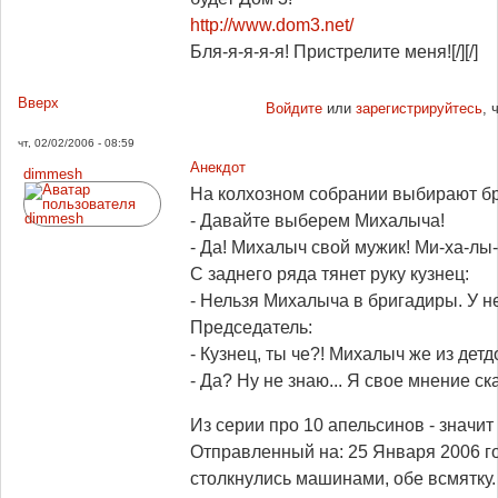
http://www.dom3.net/
Бля-я-я-я-я! Пристрелите меня![/][/]
Вверх
Войдите
или
зарегистрируйтесь
, 
чт, 02/02/2006 - 08:59
Анекдот
dimmesh
На колхозном собрании выбирают бр
- Давайте выберем Михалыча!
- Да! Михалыч свой мужик! Ми-ха-лы-
С заднего ряда тянет руку кузнец:
- Нельзя Михалыча в бригадиры. У н
Председатель:
- Кузнец, ты че?! Михалыч же из детд
- Да? Ну не знаю... Я свое мнение ск
Из серии про 10 апельсинов - значит к
Отправленный на: 25 Января 2006 го
столкнулись машинами, обе всмятку.