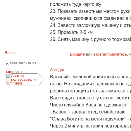
положить туда карточку
23. Показать известным жестом руки,
мужчинах, скопившихся сзади вас в 
24. Завести заглохшую машину и от
25. Проехать 2-5 км
26. Снять машину с ручного тормоза!
Вверх
Войдите
или
зарегистрируйтесь
, 
ср, 15/02/2006 - 09:03
Анекдот
dimmesh
Василий - молодой приятный парень
газов. На свидании с девушкой он сд
решила потащить его знакомиться с 
Вася сидит в кресле, у его ног лежит
Чисто случайно Вася не сдержался.
- Барон! - заорал отец семействаю
"Слава Богу не на меня подумали" -
Через 2 минуты история повторилась