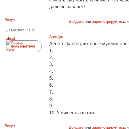
дальше занавес!
Вверх
Войдите
или
зарегистрируйтесь
, 
пт, 03/02/2006 - 18:12
Анекдот
alexd
Десять фактов, которые мужчины зн
1.
2.
3.
4.
5.
6.
7.
8.
9.
10. У них есть сиськи.
Вверх
Войдите
или
зарегистрируйтесь
, 