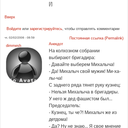
[/]
Вверх
Войдите
или
зарегистрируйтесь
, чтобы отправлять комментарии
чт, 02/02/2006 - 08:59
Постоянная ссылка (Permalink)
Анекдот
dimmesh
На колхозном собрании
выбирают бригадира:
- Давайте выберем Михалыча!
- Да! Михалыч свой мужик! Ми-ха-
лы-ча!
С заднего ряда тянет руку кузнец:
- Нельзя Михалыча в бригадиры.
У него ж дед фашистом был...
Председатель:
- Кузнец, ты че?! Михалыч же из
детдома!
- Да? Ну не знаю... Я свое мнение