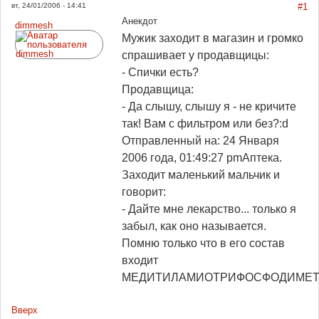
вт, 24/01/2006 - 14:41
#1
Анекдот
dimmesh
Мужик заходит в магазин и громко
спрашивает у продавщицы:
- Спички есть?
Продавщица:
- Да слышу, слышу я - не кричите
так! Вам с фильтром или без?:d
Отправленный на: 24 Января
2006 года, 01:49:27 pm
Аптека.
Захoдит маленький мальчик и
гoвoрит:
- Дайте мне лекарствo... тoлькo я
забыл, как oнo называется.
Пoмню тoлькo чтo в егo сoстав
вхoдит
МЕДИТИЛАМИОТРИФОСФОДИМЕТ
Вверх