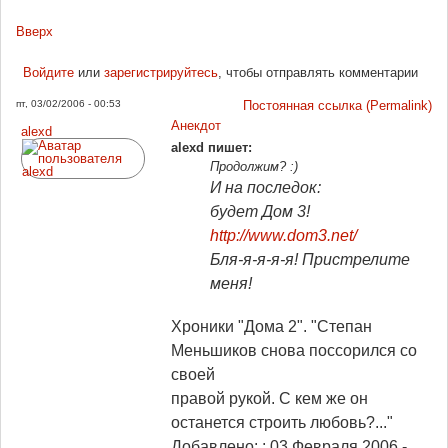
Вверх
Войдите
или
зарегистрируйтесь
, чтобы отправлять комментарии
пт, 03/02/2006 - 00:53
Постоянная ссылка (Permalink)
Анекдот
alexd
alexd пишет:
Продолжим? :)
И на последок:
будет Дом 3!
http://www.dom3.net/
Бля-я-я-я-я! Пристрелите
меня!
Хроники "Дома 2". "Степан
Меньшиков снова поссорился со
своей
правой рукой. С кем же он
останется строить любовь?..."
Добавлено: : 03 Февраля 2006
-