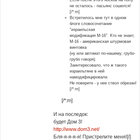
не осталось - пасьянс сошелся!
[/*:m]
Встретилось мне тут в одном
блоге словосочетание
"израильская
модификация М-16". Кто не знает,
М-16 - американская штурмовая
винтовка
(ну или автомат по-нашему, грубо-
грубо говоря).
Заинтересовало, что ж такого
израильтяне в ней
намодифицировали.
Не поверите - у нее ствол обрезан!
[/*:m]
[/*:m]
И на последок:
будет Дом 3!
http://www.dom3.net/
Бля-я-я-я-я! Пристрелите меня![/]