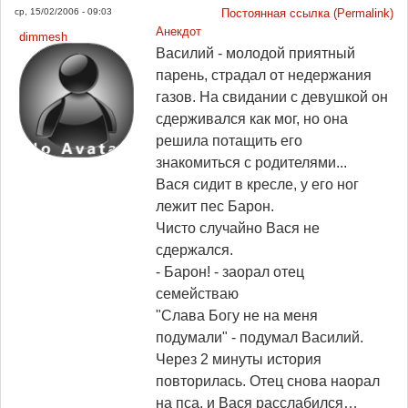
ср, 15/02/2006 - 09:03
Постоянная ссылка (Permalink)
Анекдот
dimmesh
Василий - молодой приятный
парень, страдал от недержания
газов. На свидании с девушкой он
сдерживался как мог, но она
решила потащить его
знакомиться с родителями...
Вася сидит в кресле, у его ног
лежит пес Барон.
Чисто случайно Вася не
сдержался.
- Барон! - заорал отец
семействаю
"Слава Богу не на меня
подумали" - подумал Василий.
Через 2 минуты история
повторилась. Отец снова наорал
на пса, и Вася расслабился…