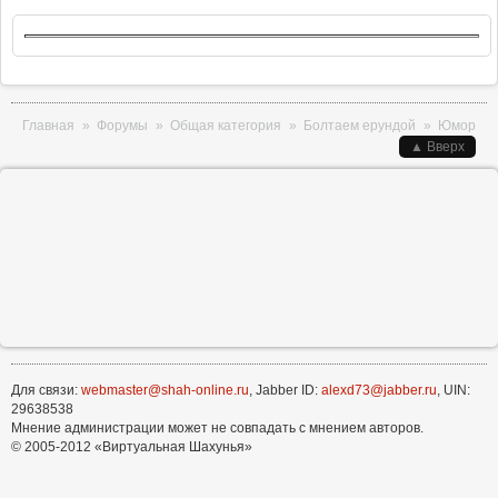
Вы здесь
Главная
»
Форумы
»
Общая категория
»
Болтаем ерундой
»
Юмор
▲ Вверх
Для связи:
webmaster@shah-online.ru
, Jabber ID:
alexd73@jabber.ru
, UIN:
29638538
Мнение администрации может не совпадать с мнением авторов.
© 2005-2012 «Виртуальная Шахунья»