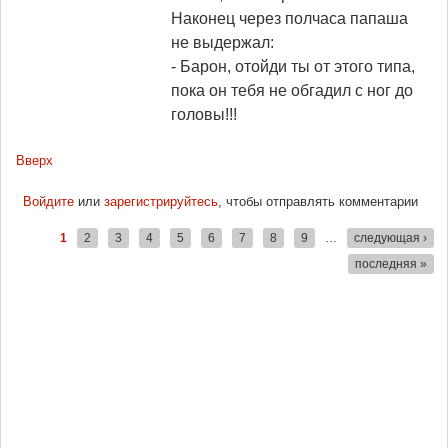
Наконец через полчаса папаша
не выдержал:
- Барон, отойди ты от этого типа,
пока он тебя не обгадил с ног до
головы!!!
Вверх
Войдите
или
зарегистрируйтесь
, чтобы отправлять комментарии
1
2
3
4
5
6
7
8
9
…
следующая ›
Страницы
последняя »