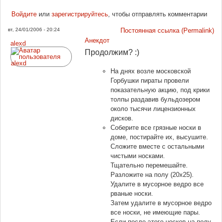
Войдите
или
зарегистрируйтесь
, чтобы отправлять комментарии
вт, 24/01/2006 - 20:24
Постоянная ссылка (Permalink)
Анекдот
alexd
Продолжим? :)
На днях возле московской
Горбушки пираты провели
показательную акцию, под крики
толпы раздавив бульдозером
около тысячи лицензионных
дисков.
Соберите все грязные носки в
доме, постирайте их, высушите.
Сложите вместе с остальными
чистыми носками.
Тщательно перемешайте.
Разложите на полу (20х25).
Удалите в мусорное ведро все
рваные носки.
Затем удалите в мусорное ведро
все носки, не имеющие пары.
Если после этого носков на полу