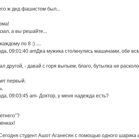
его ж дед фашистом был...
ома!
азал, а вы решайте...
аждому по 8 :) ....
да, 09:01:40 am
Два мужика столкнулись машинами, обе всмя
зал другой, - давай с горя выпьем, благо, бутылка не раскол
ает первый.
ь.
да, 09:03:45 am
- Доктор, у меня надежда есть?
етнего"?
ленках!
"Сегодня студент Ашот Аганесян с помощью одного шарика 