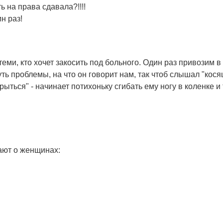
ь на права сдавала?!!!!
ин раз!
еми, кто хочет закосить под больного. Один раз привозим в 
ь проблемы, на что он говорит нам, так чтоб слышал "косящи
рыться" - начинает потихоньку сгибать ему ногу в коленке и 
ают о женщинах: