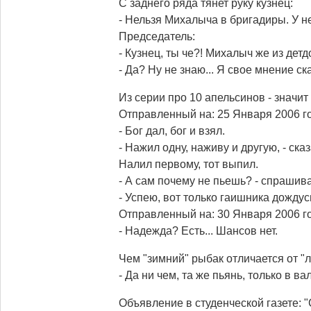
С заднего ряда тянет руку кузнец:
- Нельзя Михалыча в бригадиры. У н
Председатель:
- Кузнец, ты че?! Михалыч же из детд
- Да? Ну не знаю... Я свое мнение ск
Из серии про 10 апельсинов - значит к
Отправленный на: 25 Января 2006 го
- Бог дал, бог и взял.
- Нажил одну, наживу и другую, - ска
Налил первому, тот выпил.
- А сам почему не пьешь? - спрашив
- Успею, вот только гаишника дождус
Отправленный на: 30 Января 2006 го
- Надежда? Есть... Шансов нет.
Чем "зимний" рыбак отличается от "л
- Да ни чем, та же пьянь, только в ва
Объявление в студенческой газете: 