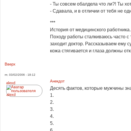
- Ты совсем обалдела что ли?! Ты хот
- Сдавала, и в отличии от тебя не од
***
История от медицинского работника.
Походу работы сталкиваюсь часто с т
заходит доктор. Рассказываем ему сут
кожа стягивается и глаза должны отк
Вверх
пт, 03/02/2006 - 18:12
Анекдот
alexd
Десять фактов, которые мужчины зн
1.
2.
3.
4.
5.
6.