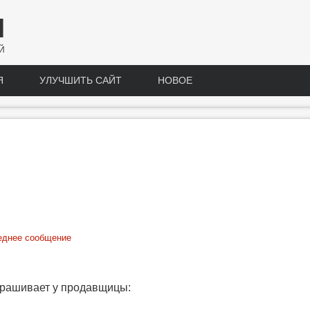
Н
Й
Я
УЛУЧШИТЬ САЙТ
НОВОЕ
еднее сообщение
спрашивает у продавщицы: