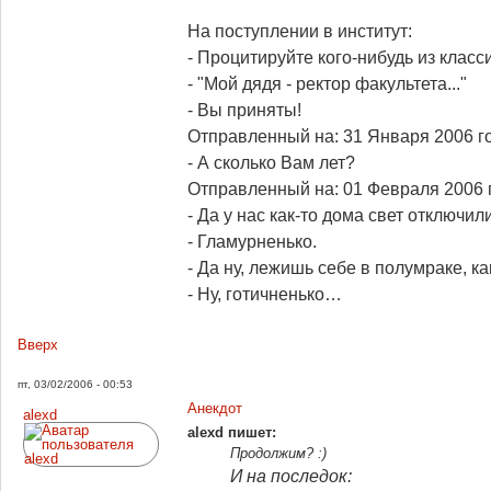
На поступлении в институт:
- Процитируйте кого-нибудь из класс
- "Мой дядя - ректор факультета..."
- Вы приняты!
Отправленный на: 31 Января 2006 го
- А сколько Вам лет?
Отправленный на: 01 Февраля 2006 г
- Да у нас как-то дома свет отключи
- Гламурненько.
- Да ну, лежишь себе в полумраке, к
- Ну, готичненько…
Вверх
пт, 03/02/2006 - 00:53
Анекдот
alexd
alexd пишет:
Продолжим? :)
И на последок: