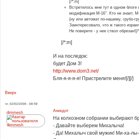
[/*:m]
Встретилось мне тут в одном блоге
модификация М-16". Кто не знает, М
(ну или автомат по-нашему, грубо-гр
Заинтересовало, что ж такого изра
Не поверите - у нее ствол обрезан![/
[/*:m]
И на последок:
будет Дом 3!
http://www.dom3.net/
Бля-я-я-я-я! Пристрелите меня![/][/]
Вверх
чт, 02/02/2006 - 08:59
Анекдот
dimmesh
На колхозном собрании выбирают бр
- Давайте выберем Михалыча!
- Да! Михалыч свой мужик! Ми-ха-лы-