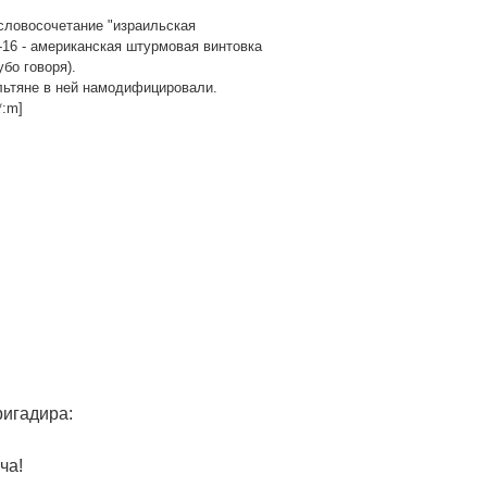
 словосочетание "израильская
-16 - американская штурмовая винтовка
убо говоря).
ильтяне в ней намодифицировали.
*:m]
игадира:
ча!