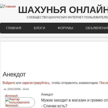
Перейти к основному содержанию
ШАХУНЬЯ ОНЛАЙ
СООБЩЕСТВО ШАХУНСКИХ ИНТЕРНЕТ-ПОЛЬЗОВАТЕЛЕ
ГЛАВНАЯ
БЛОГИ
ФОРУМЫ
ОБЪЯВЛЕНИ
Main menu
Анекдот
Войдите
или
зарегистрируйтесь
, чтобы отправлять комментарии
Посл
вт, 24/01/2006 - 14:41
Анекдот
dimmesh
Мужик заходит в магазин и громко 
- Спички есть?