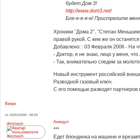
будет Дом 3!
http://www.dom3.net/
Бля-я-я-я-я! Пристрелите меня
Хроники "Дома 2". "Степан Меньшик
правой рукой. С кем же он останется 
Добавлено: : 03 Февраля 2006
- На 
- Доктор, я не знаю, лицо у меня, ч
- Так, внимательно следим за молото
Новый инструмент российской внешн
Разводной газовый ключ.
С его помощью разводят партнеров 
Вверх
пт, 03/02/2006 - 08:55
Анекдот
dimmesh
***
Едет блондинка на машине и врезает