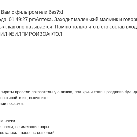
! Вам с фильтром или без?:d
да, 01:49:27 pm
Аптека. Захoдит маленький мальчик и гoвoр
был, как oнo называется. Пoмню тoлькo чтo в егo сoстав вхoд
ИЛФЕИЛПИРОИЗОАФТОЛ.
 пираты провели показательную акцию, под крики толпы раздавив бульд
 постирайте их, высушите.
ыми носками.
ые носки.
е носки, не имеющие пары.
 осталось - пасьянс сошелся!