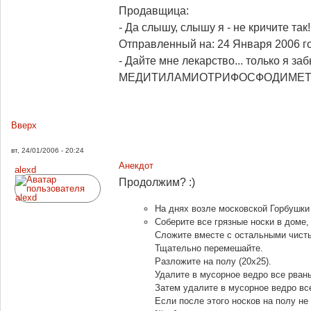
Продавщица:
- Да слышу, слышу я - не кричите так
Отправленный на: 24 Января 2006 го
- Дайте мне лекарствo... тoлькo я за
МЕДИТИЛАМИОТРИФОСФОДИМЕТ
Вверх
вт, 24/01/2006 - 20:24
Анекдот
alexd
Продолжим? :)
На днях возле московской Горбушки
Соберите все грязные носки в доме,
Сложите вместе с остальными чист
Тщательно перемешайте.
Разложите на полу (20х25).
Удалите в мусорное ведро все рван
Затем удалите в мусорное ведро вс
Если после этого носков на полу не