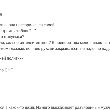
!
ов снова поссорился со своей
строить любовь?..."
что жалуемся?
то ли, сильно интеллигентное? В подворотнях меня пинают, в
чком глазами, не надо руками закрываться, не надо, не надо
ей политики:
по СНГ.
ся в какой-то джип. Из него выскакивает разъярённый мужч