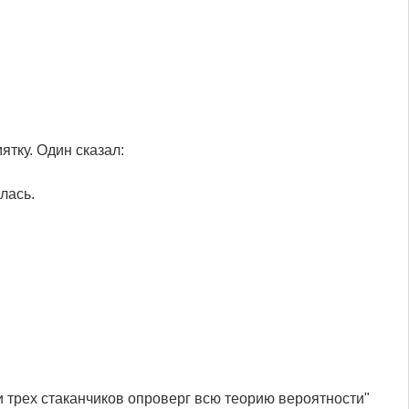
тку. Один сказал:
олась.
и трех стаканчиков опроверг всю теорию вероятности"