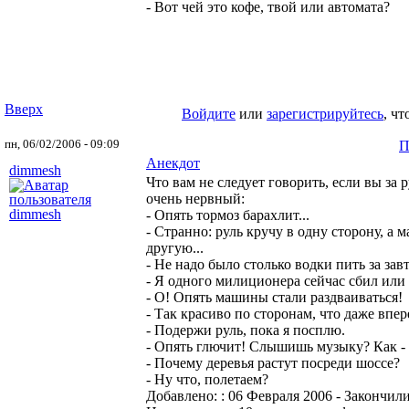
- Вот чей это кофе, твой или автомата?
Вверх
Войдите
или
зарегистрируйтесь
, ч
пн, 06/02/2006 - 09:09
П
Анекдот
dimmesh
Что вам не следует говорить, если вы за 
очень нервный:
- Опять тормоз барахлит...
- Странно: руль кручу в одну сторону, а 
другую...
- Не надо было столько водки пить за завт
- Я одного милиционера сейчас сбил или
- О! Опять машины стали раздваиваться!
- Так красиво по сторонам, что даже впер
- Подержи руль, пока я посплю.
- Опять глючит! Слышишь музыку? Как - 
- Почему деревья растут посреди шоссе?
- Ну что, полетаем?
Добавлено: : 06 Февраля 2006
- Закончил