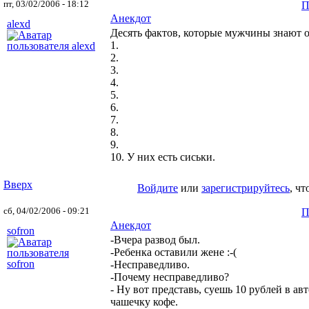
пт, 03/02/2006 - 18:12
П
Анекдот
alexd
Десять фактов, которые мужчины знают 
1.
2.
3.
4.
5.
6.
7.
8.
9.
10. У них есть сиськи.
Вверх
Войдите
или
зарегистрируйтесь
, ч
сб, 04/02/2006 - 09:21
П
Анекдот
sofron
-Вчера развод был.
-Ребенка оставили жене :-(
-Несправедливо.
-Почему несправедливо?
- Ну вот представь, суешь 10 рублей в авт
чашечку кофе.