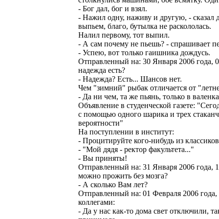
- Бог дал, бог и взял.
- Нажил одну, наживу и другую, - сказал д
выпьем, благо, бутылка не раскололась.
Налил первому, тот выпил.
- А сам почему не пьешь? - спрашивает п
- Успею, вот только гаишника дождусь.
Отправленный на: 30 Января 2006 года, 0
надежда есть?
- Надежда? Есть... Шансов нет.
Чем "зимний" рыбак отличается от "летн
- Да ни чем, та же пьянь, только в валенка
Объявление в студенческой газете: "Сег
с помощью одного шарика и трех стакан
вероятности"
На поступлении в институт:
- Процитируйте кого-нибудь из классиков
- "Мой дядя - ректор факультета..."
- Вы приняты!
Отправленный на: 31 Января 2006 года, 1
можно прожить без мозга?
- А сколько Вам лет?
Отправленный на: 01 Февраля 2006 года, 
коллегами:
- Да у нас как-то дома свет отключили, та