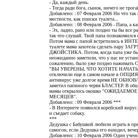
- Да, каждый день.
- Тогда ради бога, сынок, ничего не трога
Добавлено: : 07 Февраля 2006
Ни что так
местности, как поиски туалета...
Добавлено: : 08 Февраля 2006
- Папа, а к
- Эх, ладно, рано или поздно ты бы все р
так что слушай. Твой папа познакомился
Потом мама с папой встретились в ИНТ
туалете мама захотела сделать пару ЗАГ
ДЖОЙСТИКА. Потом, когда папа уже бы
неожиданно заметили, что у нас не уста
сожалению, было уже поздно нажимать Ca
"ВЫ УВЕРЕНЫ, ЧТО ХОТИТЕ НАЧАТЬ 
отключили еще в самом начале в ОП
антивирус уже долгое время НЕ ОБНОВ
заметил папиного червя БЛАСТЕР. В обще
мамы открылось окошко "ОЖИДАЕМОЕ
МЕСЯЦЕВ".
Добавлено: : 09 Февраля 2006
***
- В Интернете появился корейский вирус.
и съедает собаку.
***
Дедушка с Бабушкой любили играть в пря
самогон, если Дедушка его находил, вечер
Добавлено: : 10 Февраля 2006
Один учени