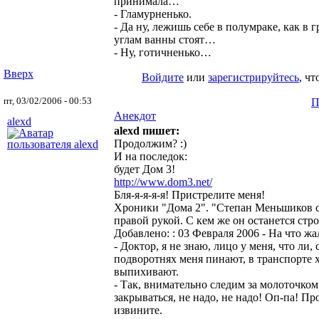
принимала…
- Гламурненько.
- Да ну, лежишь себе в полумраке, как в г
углам ванны стоят…
- Ну, готичненько…
Вверх
Войдите
или
зарегистрируйтесь
, ч
пт, 03/02/2006 - 00:53
П
Анекдот
alexd
alexd пишет:
Продолжим? :)
И на последок:
будет Дом 3!
http://www.dom3.net/
Бля-я-я-я-я! Пристрелите меня!
Хроники "Дома 2". "Степан Меньшиков с
правой рукой. С кем же он останется стро
Добавлено: : 03 Февраля 2006
- На что ж
- Доктор, я не знаю, лицо у меня, что ли
подворотнях меня пинают, в транспорте х
выпихивают.
- Так, внимательно следим за молоточком
закрываться, не надо, не надо! Оп-па! Пр
извините.