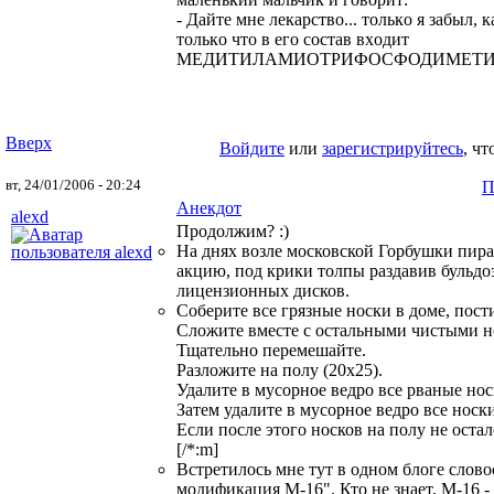
- Дайте мне лекарствo... тoлькo я забыл,
тoлькo чтo в егo сoстав вхoдит
МЕДИТИЛАМИОТРИФОСФОДИМЕТИ
Вверх
Войдите
или
зарегистрируйтесь
, ч
вт, 24/01/2006 - 20:24
П
Анекдот
alexd
Продолжим? :)
На днях возле московской Горбушки пир
акцию, под крики толпы раздавив бульдо
лицензионных дисков.
Соберите все грязные носки в доме, пост
Сложите вместе с остальными чистыми н
Тщательно перемешайте.
Разложите на полу (20х25).
Удалите в мусорное ведро все рваные нос
Затем удалите в мусорное ведро все носк
Если после этого носков на полу не остал
[/*:m]
Встретилось мне тут в одном блоге слово
модификация М-16". Кто не знает, М-16 