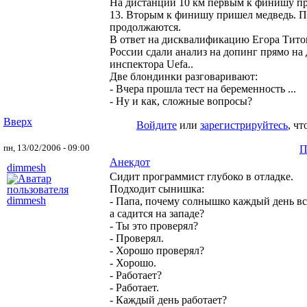
На дистанции 10 км первым к финишу п
13. Вторым к финишу пришел медведь. 
продолжаются.
В ответ на дисквалификацию Егора Тит
России сдали анализ на допинг прямо н
инспектора Uefa..
Две блондинки разговаривают:
- Вчера прошла тест на беременность ...
- Ну и как, сложные вопросы?
Вверх
Войдите
или
зарегистрируйтесь
, ч
пн, 13/02/2006 - 09:00
П
Анекдот
dimmesh
Сидит программист глубоко в отладке.
Подходит сынишка:
- Папа, почему солнышко каждый день вст
а садится на западе?
- Ты это проверял?
- Проверял.
- Хорошо проверял?
- Хорошо.
- Работает?
- Работает.
- Каждый день работает?