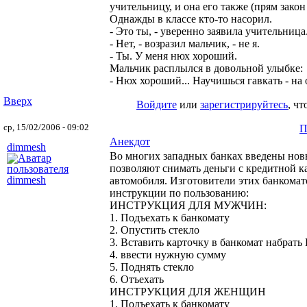
учительницу, и она его также (прям закон
Однажды в классе кто-то насорил.
- Это ты, - уверенно заявила учительница
- Нет, - возразил мальчик, - не я.
- Ты. У меня нюх хороший.
Мальчик расплылся в довольной улыбке:
- Нюх хороший... Научишься гавкать - на о
Вверх
Войдите
или
зарегистрируйтесь
, ч
ср, 15/02/2006 - 09:02
П
Анекдот
dimmesh
Во многих западных банках введены нов
позволяют снимать деньги с кредитной ка
автомобиля. Изготовители этих банкомат
инструкции по пользованию:
ИНСТРУКЦИЯ ДЛЯ МУЖЧИН:
1. Подъехать к банкомату
2. Опустить стекло
3. Вставить карточку в банкомат набрат
4. ввести нужную сумму
5. Поднять стекло
6. Отъехать
ИНСТРУКЦИЯ ДЛЯ ЖЕНЩИН
1. Подъехать к банкомату