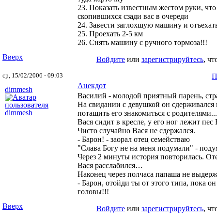
23. Показать известным жестом руки, что
скопившихся сзади вас в очереди
24. Завести заглохшую машину и отъехат
25. Проехать 2-5 км
26. Снять машину с ручного тормоза!!!
Вверх
Войдите
или
зарегистрируйтесь
, ч
ср, 15/02/2006 - 09:03
П
Анекдот
dimmesh
Василий - молодой приятный парень, стра
На свидании с девушкой он сдерживался 
потащить его знакомиться с родителями...
Вася сидит в кресле, у его ног лежит пес 
Чисто случайно Вася не сдержался.
- Барон! - заорал отец семействаю
"Слава Богу не на меня подумали" - под
Через 2 минуты история повторилась. Оте
Вася расслабился…
Наконец через полчаса папаша не выдерж
- Барон, отойди ты от этого типа, пока он
головы!!!
Вверх
Войдите
или
зарегистрируйтесь
, ч