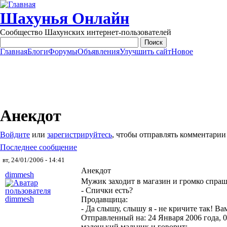
Перейти к основному содержанию
Шахунья Онлайн
Сообщество Шахунских интернет-пользователей
Главная
Блоги
Форумы
Объявления
Улучшить сайт
Новое
Main menu
Анекдот
Войдите
или
зарегистрируйтесь
, чтобы отправлять комментарии
Последнее сообщение
вт, 24/01/2006 - 14:41
Анекдот
dimmesh
Мужик заходит в магазин и громко спра
- Спички есть?
Продавщица:
- Да слышу, слышу я - не кричите так! Ва
Отправленный на: 24 Января 2006 года, 0
маленький мальчик и гoвoрит: