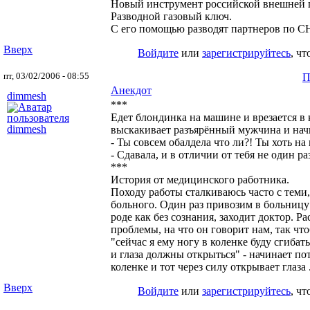
Новый инструмент российской внешней 
Разводной газовый ключ.
С его помощью разводят партнеров по С
Вверх
Войдите
или
зарегистрируйтесь
, ч
пт, 03/02/2006 - 08:55
П
Анекдот
dimmesh
***
Едет блондинка на машине и врезается в 
выскакивает разъярённый мужчина и нач
- Ты совсем обалдела что ли?! Ты хоть на 
- Сдавала, и в отличии от тебя не один ра
***
История от медицинского работника.
Походу работы сталкиваюсь часто с теми,
больного. Один раз привозим в больницу 
роде как без сознания, заходит доктор. Р
проблемы, на что он говорит нам, так чт
"сейчас я ему ногу в коленке буду сгибать
и глаза должны открыться" - начинает по
коленке и тот через силу открывает глаза 
Вверх
Войдите
или
зарегистрируйтесь
, ч