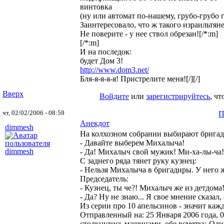
винтовка
(ну или автомат по-нашему, грубо-грубо г
Заинтересовало, что ж такого израильтя
Не поверите - у нее ствол обрезан![/*:m]
[/*:m]
И на последок:
будет Дом 3!
http://www.dom3.net/
Бля-я-я-я-я! Пристрелите меня![/][/]
Вверх
Войдите
или
зарегистрируйтесь
, ч
чт, 02/02/2006 - 08:59
П
Анекдот
dimmesh
На колхозном собрании выбирают бригад
- Давайте выберем Михалыча!
- Да! Михалыч свой мужик! Ми-ха-лы-ча!
С заднего ряда тянет руку кузнец:
- Нельзя Михалыча в бригадиры. У него 
Председатель:
- Кузнец, ты че?! Михалыч же из детдома
- Да? Ну не знаю... Я свое мнение сказал, 
Из серии про 10 апельсинов - значит каждом
Отправленный на: 25 Января 2006 года, 0
столкнулись машинами, обе всмятку. Один