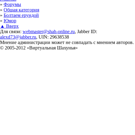
Вы здесь
»
Форумы
»
Общая категория
»
Болтаем ерундой
»
Юмор
▲ Вверх
Для связи:
webmaster@shah-online.ru
, Jabber ID:
alexd73@jabber.ru
, UIN: 29638538
Мнение администрации может не совпадать с мнением авторов.
© 2005-2012 «Виртуальная Шахунья»