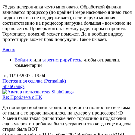
75 для целерончика че-то многовато. Обработкой физики
занимается процессор (по крайней мере насколько я знаю твоя
видюха ентого не поддерживает), если игруха мощная
соответственно на процессор нагрузка большая - возможно не
справляется. Проверь контакт между радиатором и процом.
Термопасту поменяй может поможет. Да и вообще видюху
протестируй может брак подсунули. Такое бывает.
Вверх
Войдите
или
зарегистрируйтесь
, чтобы отправлять
комментарии
чт, 11/10/2007 - 19:04
Постоянная ссылка (Permalink)
ShahGangs
Re: Проблема с ПК
Да посморю вообщем заодно и прочистю полностью все тама
от пыли а то вроде накопилось на кулере у процессора! ;D
У меня была такая фигня тоже чего тормозило я подключил
еще кулерок и проблема была устранена это когда еще видюха
старая была ВОТ
Отправленный на: 11 Октября 2007
Вообщем Котяра FOST