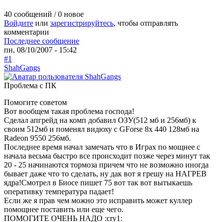
40 сообщений / 0 новое
Войдите
или
зарегистрируйтесь
, чтобы отправлять
комментарии
Последнее сообщение
пн, 08/10/2007 - 15:42
#1
ShahGangs
Проблема с ПК
Помогите советом
Вот вообщем такая проблема господа!
Сделал апгрейд на комп добавил ОЗУ(512 мб и 256мб) к
своим 512мб и поменял видюху с GForse 8x 440 128мб на
Radeon 9550 256мб.
Последнее время начал замечать что в Играх по мощнее с
начала весьма быстро все происходит позже через минут так
20 - 25 начинаются тормоза причем что не возможно иногда
бывает даже что то сделать, ну дак вот я грешу на НАГРЕВ
ядра!Смотрел в Биосе пишет 75 вот так вот вытыкаешь
оперативку температура падает!
Если же я прав чем можно это исправить может куллер
помощнее поставить или еще чего.
ПОМОГИТЕ ОЧЕНЬ НАДО :cry1: