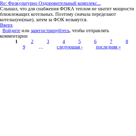
Re: Физкультурно Оздоровительный комплекс...
Слышал, что для снабжения ФОКА теплом не хватит мощности
ближлежащих котельных. Поэтому сначала переделают
котельную(ные), затем за ФОК возьмутся.
Вверх
Войдите
или
зарегистрируйтесь
, чтобы отправлять
комментарии
Страницы
1
2
3
4
5
6
7
8
9
…
следующая ›
последняя »