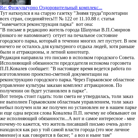
Re: Физкультурно Оздоровительный комплекс...
Тут наткнулся я на старую газетку "Знямя труда"пролетарии
всех стран, соединяйтесь!!! № 122 от 11.10.88 г. статья
"намечается реконструкция парка" вот она:
"В письме в редакцию житель города Шахуньи В.П.Смирнов
(никого не напоминает)
сетует на печальное состояние
городского парка, который в течении многих лет пустует. В нем
ничего не осталось для культурного отдыха людей, хотя раньше
были и аттракционы, и летний кинотеатр.
Редакция направила это письмо в исполком городского Совета.
Исполняющий обязанности председателя испокома горсовета
П.П.Ковалев сообщает: "В настоящее время ведется работа по
изготовлению проектно-сметной документации на
реконструкцию городского парка. Через Горьковское областное
управление культуры заказан комплект аттракционов. По
получении он будет установлен в парке".
Вот теперь стоит гадать: толи смета не утвердилась, толи заказ
не выполнен Горьковским областным управлением, толи заказ
небыл получен или же получен но установлен не в нашем парке
и еще одна версия слова Ковалева П.П. нечему не обязывают он
же исполняющий обязанности...А вот и самое интересное - мне
почему-то кажется, что житель писавший письмо очень долго
находился как раз у той самой власти города (это мое личное
мнение) и как говорится в басне; " а воз и ныне там"