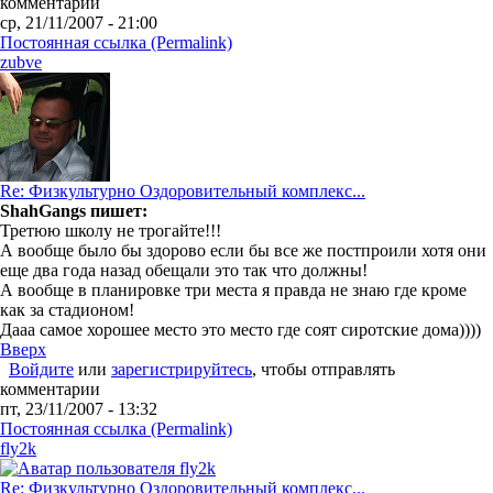
комментарии
ср, 21/11/2007 - 21:00
Постоянная ссылка (Permalink)
zubve
Re: Физкультурно Оздоровительный комплекс...
ShahGangs пишет:
Третюю школу не трогайте!!!
А вообще было бы здорово если бы все же постпроили хотя они
еще два года назад обещали это так что должны!
А вообще в планировке три места я правда не знаю где кроме
как за стадионом!
Дааа самое хорошее место это место где соят сиротские дома))))
Вверх
Войдите
или
зарегистрируйтесь
, чтобы отправлять
комментарии
пт, 23/11/2007 - 13:32
Постоянная ссылка (Permalink)
fly2k
Re: Физкультурно Оздоровительный комплекс...