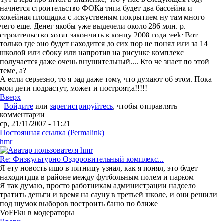
начнется строительство ФОКа типа будет два бассейна и
хокейная площадка с искуственым покрытием ну там много
чего еще. Денег якобы уже выделели около 286 млн. р.
строительство хотят закончить к концу 2008 года :eek: Вот
только где оно будет находится до сих пор не понял или за 14
школой или сбоку или напротив на рисунке комплекс
получается даже очень внушительный.... Кто че знает по этой
теме, а?
А если серьезно, то я рад даже тому, что думают об этом. Пока
мои дети подрастут, может и построят,а!!!!!
Вверх
Войдите
или
зарегистрируйтесь
, чтобы отправлять
комментарии
ср, 21/11/2007 - 11:21
Постоянная ссылка (Permalink)
hmr
Re: Физкультурно Оздоровительный комплекс...
Я ету новость ишо в пятницу узнал, как я понял, это будет
находитдца в районе между футбольным полем и парком
Я так думаю, просто работникам администрации надоело
тратить деньги и время на сауну в третьей школе, и они решили
под шумок выборов построить баню по ближе
VoFFku в модераторы