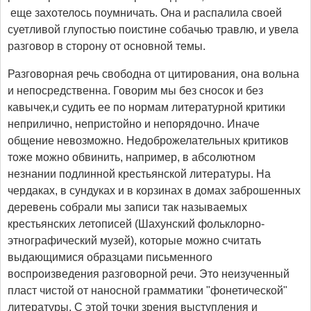
еще захотелось поумничать. Она и распалила своей
суетливой глупостью поистине собачью травлю, и увела
разговор в сторону от основной темы.
Разговорная речь свободна от цитирования, она вольна
и непосредственна. Говорим мы без сносок и без
кавычек,и судить ее по нормам литературной критики
неприлично, непристойно и непорядочно. Иначе
общение невозможно. Недоброжелательных критиков
тоже можно обвинить, например, в абсолютном
незнании подлинной крестьянской литературы. На
чердаках, в сундуках и в корзинах в домах заброшенных
деревень собрали мы записи так называемых
крестьянских летописей (Шахунский фольклорно-
этнографический музей), которые можно считать
выдающимися образцами письменного
воспроизведения разговорной речи. Это неизученный
пласт чистой от наносной грамматики "фонетической"
литературы. С этой точки зрения выступления и