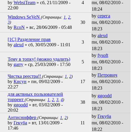
by
WebsiTeam
» сб, 21/11/2009 -
4
пн, 08/02/2010 -
22:00
18:24
by
серега
Windows SeVeN
(Страницы:
1
,
2
,
3
)
30
пн, 08/02/2010 -
by
RcoN
» вс, 28/06/2009 - 05:48
18:23
by
alexd
[1C] Разделение прав
3
пн, 08/02/2010 -
by
alexd
» сб, 30/05/2009 - 11:01
18:23
by
fysoft
Тему в топку! (можно удалить)
5
пн, 08/02/2010 -
by
garry
» ср, 25/03/2009 - 17:50
18:23
by
Петрович
Чистка реестра!!
(Страницы:
1
,
2
)
by
Кисун
» пн, 09/02/2009 -
17
пн, 08/02/2010 -
22:27
18:23
для актвных пользователей
by
ggoodd
торрент
(Страницы:
1
,
2
,
3
,
4
)
38
пн, 08/02/2010 -
by
ggoodd
» вт, 03/02/2009 -
18:23
20:02
by
Гекуба
Антисниффер
(Страницы:
1
,
2
)
by
Гекуба
» вт, 13/01/2009 -
11
пн, 08/02/2010 -
17:46
18:22