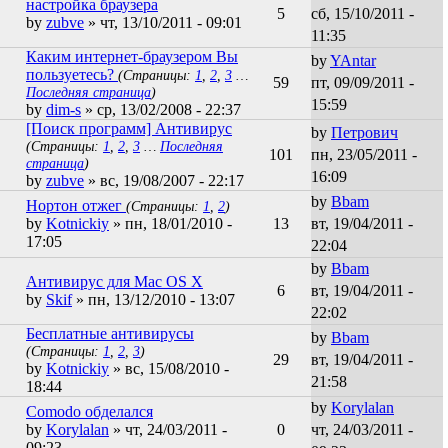
настройка браузера
5
сб, 15/10/2011 -
by
zubve
» чт, 13/10/2011 - 09:01
11:35
Каким интернет-браузером Вы
by
YAntar
пользуетесь?
(Страницы:
1
,
2
,
3
…
59
пт, 09/09/2011 -
Последняя страница
)
15:59
by
dim-s
» ср, 13/02/2008 - 22:37
[Поиск программ] Антивирус
by
Петрович
(Страницы:
1
,
2
,
3
…
Последняя
101
пн, 23/05/2011 -
страница
)
16:09
by
zubve
» вс, 19/08/2007 - 22:17
by
Bbam
Нортон отжег
(Страницы:
1
,
2
)
by
Kotnickiy
» пн, 18/01/2010 -
13
вт, 19/04/2011 -
17:05
22:04
by
Bbam
Антивирус для Mac OS X
6
вт, 19/04/2011 -
by
Skif
» пн, 13/12/2010 - 13:07
22:02
Беcплатные антивирусы
by
Bbam
(Страницы:
1
,
2
,
3
)
29
вт, 19/04/2011 -
by
Kotnickiy
» вс, 15/08/2010 -
21:58
18:44
by
Korylalan
Comodo обделался
by
Korylalan
» чт, 24/03/2011 -
0
чт, 24/03/2011 -
09:23