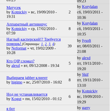
09:23
by
Korylalan
Матусек
by
Kotnickiy
» вс, 19/09/2010 -
2
сб, 19/03/2011 -
19:31
10:36
by
Korylalan
Аппаратный антивирус
by
Kotnickiy
» ср, 17/02/2010 -
8
сб, 19/03/2011 -
07:59
10:35
Наглый касперский!? Требуется
by
fysoft
помощь!
(Страницы:
1
,
2
,
3
,
4
)
39
вт, 08/03/2011 -
by
Neformat
» чт, 19/02/2009 -
21:08
10:28
by
alexd
Кто QIP сломал?
5
пт, 19/11/2010 -
by
alexd
» вт, 09/12/2008 - 19:34
19:20
by
Skif
Выбираем jabber клиент
8
пт, 19/11/2010 -
by
higimo
» вс, 25/07/2010 - 16:02
13:10
by
Kotnickiy
Нод не устанавливается
6
вс, 19/09/2010 -
by
Kogut
» пн, 15/02/2010 - 01:12
19:29
by
garry
я бот