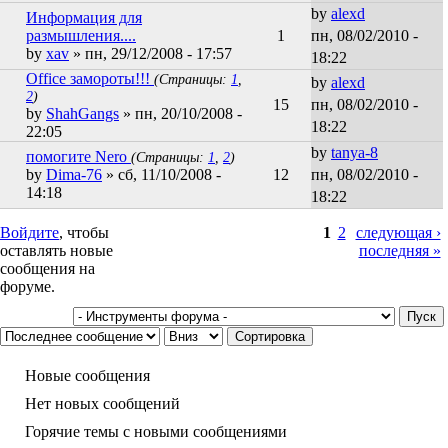
by
alexd
Информация для
размышления....
1
пн, 08/02/2010 -
by
xav
» пн, 29/12/2008 - 17:57
18:22
Office замороты!!!
(Страницы:
1
,
by
alexd
2
)
15
пн, 08/02/2010 -
by
ShahGangs
» пн, 20/10/2008 -
18:22
22:05
by
tanya-8
помогите Nero
(Страницы:
1
,
2
)
by
Dima-76
» сб, 11/10/2008 -
12
пн, 08/02/2010 -
14:18
18:22
Войдите
Страницы
, чтобы
1
2
следующая ›
оставлять новые
последняя »
сообщения на
форуме.
Сортировка по
Сортировка
Новые сообщения
Нет новых сообщений
Горячие темы с новыми сообщениями