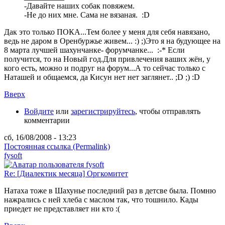
-Давайте наших собак повяжем.
-Не до них мне. Сама не вязаная. :D
Дак это только ПОКА...Тем более у меня для себя навязано,
ведь не даром в Оренбуржье живем... :) ;)Это я на будующее на
8 марта лучшей шахунчанке- форумчанке... :-* Если
получится, то на Новый год.Для привлечения ваших жён, у
кого есть, можно и подруг на форум...А то сейчас только с
Наташей и общаемся, да Кисун нет нет заглянет.. ;D ;) :D
Вверх
Войдите
или
зарегистрируйтесь
, чтобы отправлять
комментарии
сб, 16/08/2008 - 13:23
Постоянная ссылка (Permalink)
fysoft
Re: [Диалектик месяца] Оргкомитет
Натаха тоже в Шахунье последний раз в детсве была. Помню
нажрались с ней хлеба с маслом так, что тошнило. Кады
приедет не представляет ни кто :(