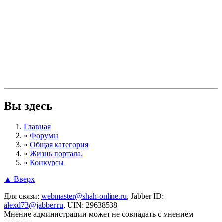
Вы здесь
Главная
»
Форумы
»
Общая категория
»
Жизнь портала.
»
Конкурсы
▲ Вверх
Для связи:
webmaster@shah-online.ru
, Jabber ID:
alexd73@jabber.ru
, UIN: 29638538
Мнение администрации может не совпадать с мнением