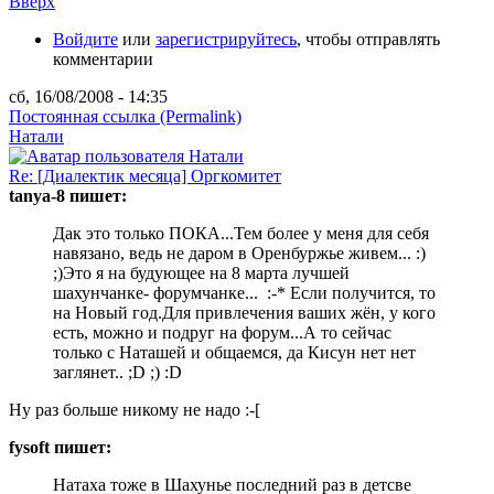
Вверх
Войдите
или
зарегистрируйтесь
, чтобы отправлять
комментарии
сб, 16/08/2008 - 14:35
Постоянная ссылка (Permalink)
Натали
Re: [Диалектик месяца] Оргкомитет
tanya-8 пишет:
Дак это только ПОКА...Тем более у меня для себя
навязано, ведь не даром в Оренбуржье живем... :)
;)Это я на будующее на 8 марта лучшей
шахунчанке- форумчанке... :-* Если получится, то
на Новый год.Для привлечения ваших жён, у кого
есть, можно и подруг на форум...А то сейчас
только с Наташей и общаемся, да Кисун нет нет
заглянет.. ;D ;) :D
Ну раз больше никому не надо :-[
fysoft пишет:
Натаха тоже в Шахунье последний раз в детсве