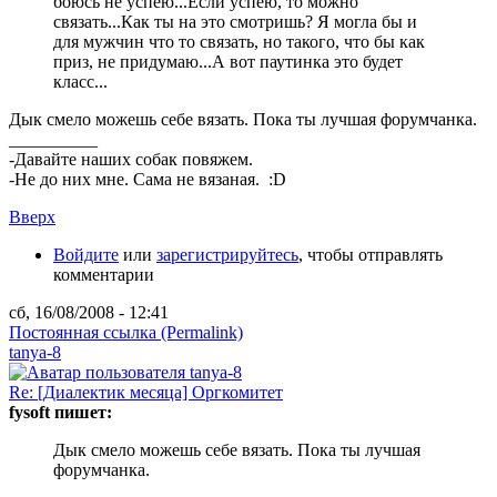
боюсь не успею...Если успею, то можно
связать...Как ты на это смотришь? Я могла бы и
для мужчин что то связать, но такого, что бы как
приз, не придумаю...А вот паутинка это будет
класс...
Дык смело можешь себе вязать. Пока ты лучшая форумчанка.
__________
-Давайте наших собак повяжем.
-Не до них мне. Сама не вязаная. :D
Вверх
Войдите
или
зарегистрируйтесь
, чтобы отправлять
комментарии
сб, 16/08/2008 - 12:41
Постоянная ссылка (Permalink)
tanya-8
Re: [Диалектик месяца] Оргкомитет
fysoft пишет:
Дык смело можешь себе вязать. Пока ты лучшая
форумчанка.
__________