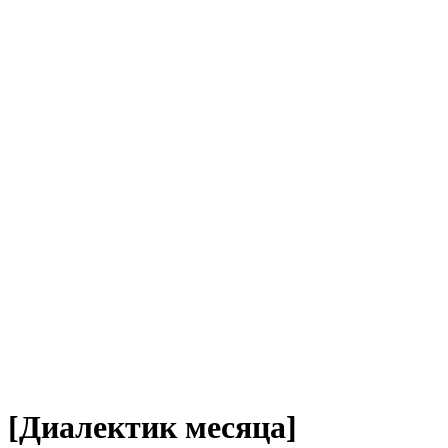
[Диалектик месяца]