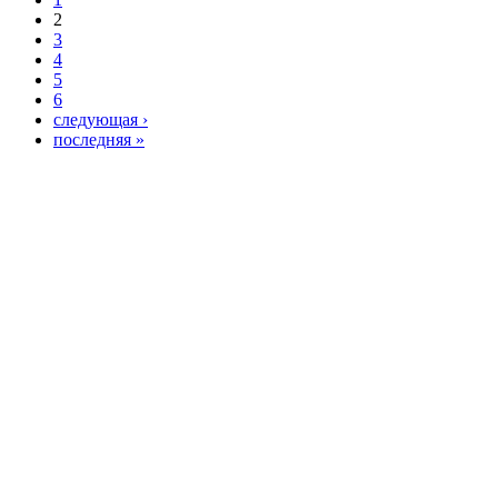
2
3
4
5
6
следующая ›
последняя »