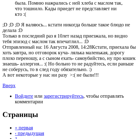
была. Помню нажрались с ней хлеба с маслом так,
что тошнило. Кады приедет не представляет ни
кто :(
;D ;D ;D Я валяюсь... кстати никогда больше такое блюдо не
делала :D
Только в последний раз я 10лет назад приезжала, но видно
тебя эпизод с маслом так впечатлил... :D
Отправленный на: 16 Августа 2008, 14:28
Кстати, приехала бы
хоть завтра, но отговорок куча- лялька маленькая, дорогу
плохо переношу, а с сыном ехать- самоубийство, ну про кошек
знаешь- аллергия... :( Но больно то не радуйтесь, если раньше
не соберусь, то в след году обязательно. :)
А вот некоторые у нас ни разу >:( не были!!!
Вверх
Войдите
или
зарегистрируйтесь
, чтобы отправлять
комментарии
Страницы
« первая
‹ предыдущая
1