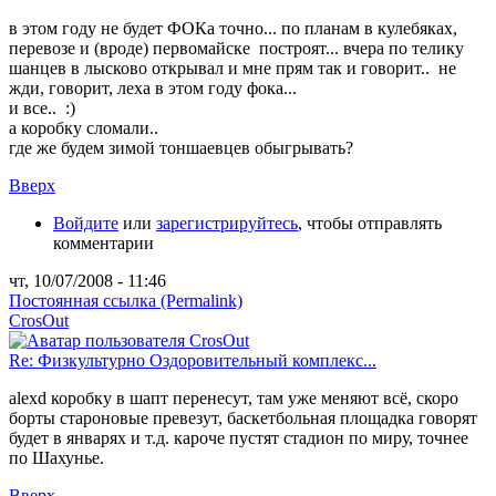
в этом году не будет ФОКа точно... по планам в кулебяках,
перевозе и (вроде) первомайске построят... вчера по телику
шанцев в лысково открывал и мне прям так и говорит.. не
жди, говорит, леха в этом году фока...
и все.. :)
а коробку сломали..
где же будем зимой тоншаевцев обыгрывать?
Вверх
Войдите
или
зарегистрируйтесь
, чтобы отправлять
комментарии
чт, 10/07/2008 - 11:46
Постоянная ссылка (Permalink)
CrosOut
Re: Физкультурно Оздоровительный комплекс...
alexd коробку в шапт перенесут, там уже меняют всё, скоро
борты староновые превезут, баскетбольная площадка говорят
будет в январях и т.д. кароче пустят стадион по миру, точнее
по Шахунье.
Вверх