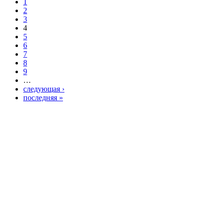
1
2
3
4
5
6
7
8
9
…
следующая ›
последняя »