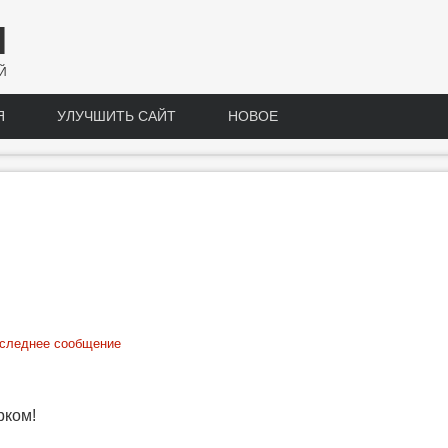
Н
Й
Я
УЛУЧШИТЬ САЙТ
НОВОЕ
следнее сообщение
рком!