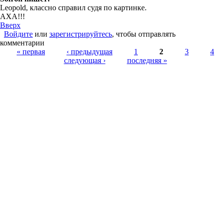
Leopold, классно справил судя по картинке.
АХА!!!
Вверх
Войдите
или
зарегистрируйтесь
, чтобы отправлять
комментарии
Страницы
« первая
‹ предыдущая
1
2
3
4
следующая ›
последняя »