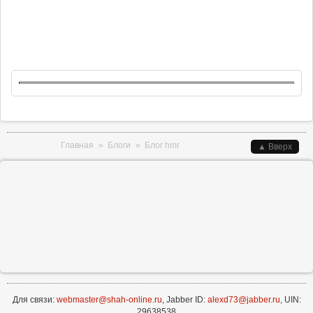
Вы здесь
Главная
»
Блоги
»
Блог hmr
▲ Вверх
Для связи:
webmaster@shah-online.ru
, Jabber ID:
alexd73@jabber.ru
, UIN:
29638538