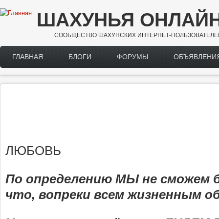
Перейти к основному содержанию
ШАХУНЬЯ ОНЛАЙ
СООБЩЕСТВО ШАХУНСКИХ ИНТЕРНЕТ-ПОЛЬЗОВАТЕЛЕ
ГЛАВНАЯ
БЛОГИ
ФОРУМЫ
ОБЪЯВЛЕНИ
Main menu
ЛЮБОВЬ
По определению МЫ не сможем
что, вопреки всем жизненным о