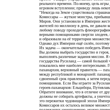
реального времени. По-моему, цель игры 
игровом вступлении; приведу лишь неко
"Некогда на Земле существовала страшна
Комиссары — жуткие монстры, прибывши
Миров. Они установили в Империи жест
жителей по миллиону в день, не давали к
любому поводу проходить флюорографию
верными помощниками свергли злодеев,
и образовали на её территории множество
Однако дух Империи ещё силён, поэтому 
Их задача — окончательно победить Имп
Вы должны выбрать государство и героя, з
выполнять различные задания миссии. Я б
государства Русиланд — самой большой 
показались мне наиболее интересными. 
паханархия, верховный правитель — пах
между республикой и монархией: пахана
сдвоенный срок правления, а затем перед
помощников. Если Вы играете за Русилан
героев-паханархов: Ельцибора, Путивлав
Обратите внимание, что в отличие от дру
должны не собирать артефакты, а уничт
это пережитки чудовищной эпохи Импери
Комиссаров их осталось великое множест
подлежащих уничтожению, можно приве