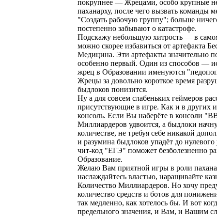
покрупнее — Жрецами, особо крупные н
паханарху, после чего вызвать команды м
"Создать рабочую группу"; больше ничег
постепенно забывают о катастрофе.
Подскажу небольшую хитрость — в самом
можно скорее избавиться от артефакта Б
Медицина. Эти артефакты значительно п
особенно первый. Один из способов — и
жрец в Образовании именуются "педопоп
Жрецы за довольно короткое время разруш
быдлоков понизится.
Ну а для совсем слабеньких геймеров рас
присутствующие в игре. Как и в других и
консоль. Если Вы наберёте в консоли "В
Миллиардеров удвоится, а быдлоки начну
количестве, не требуя себе никакой доп
и разумина быдлоков упадёт до нулевого
чит-код "ЕГЭ" поможет безболезненно ра
Образование.
Желаю Вам приятной игры в роли пахана
наслаждайтесь властью, наращивайте каз
Количество Миллиардеров. Но хочу преду
количество средств и ботов для понижения
так медленно, как хотелось бы. И вот ког
предельного значения, и Вам, и Вашим с