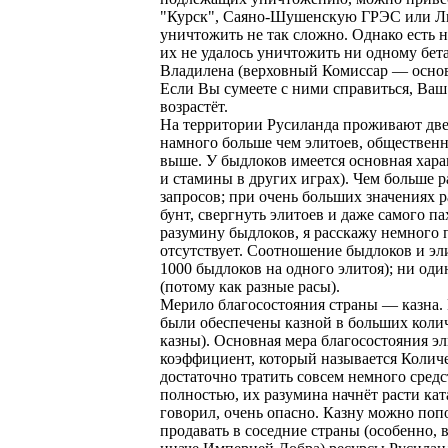
"Курск", Саяно-Шушенскую ГРЭС или Ль
уничтожить не так сложно. Однако есть 
их не удалось уничтожить ни одному бета
Владилена (верховный Комиссар — основ
Если Вы сумеете с ними справиться, Ваш
возрастёт.
На территории Русиланда проживают две
намного больше чем элитоев, обществен
выше. У быдлоков имеется основная хар
и стамины в других играх). Чем больше 
запросов; при очень больших значениях 
бунт, свергнуть элитоев и даже самого п
разумину быдлоков, я расскажу немного п
отсутствует. Соотношение быдлоков и эл
1000 быдлоков на одного элитоя); ни оди
(потому как разные расы).
Мерило благосостояния страны — казна.
были обеспечены казной в больших колич
казны). Основная мера благосостояния 
коэффициент, который называется Колич
достаточно тратить совсем немного средс
полностью, их разумина начнёт расти ката
говорил, очень опасно. Казну можно по
продавать в соседние страны (особенно