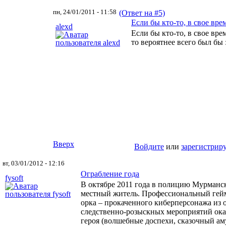
пн, 24/01/2011 - 11:58
(Ответ на #5)
Если бы кто-то, в свое вре
alexd
Если бы кто-то, в свое вре
то вероятнее всего был бы 
Вверх
Войдите
или
зарегистрир
вт, 03/01/2012 - 12:16
Ограбление года
fysoft
В октябре 2011 года в полицию Мурманс
местный житель. Профессиональный гейм
орка – прокаченного киберперсонажа из о
следственно-розыскных мероприятий ока
героя (волшебные доспехи, сказочный аму