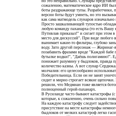
но это неправильно. Слунары представле
сожалению, математическое ядро ИИ было
боты раздражающе тупы. Разработчики, пр
версии боты будут умнеть, но это вызыв
как сама матмодель слунаров изначально 
Просто зашкаливающей тупостью обладае
любую команду паханарха (то есть Вашу 
Путивлав приказал!" и сигает при этом 
место для дискуссий". При виде любого 
вынимает какие-то фильтры, глубоко зан
воду. Зато другой персонаж — Жиринаг-
позабавить фразами вроде "Каждой бабе
бутылке водки!", "Даёшь полигамию!". Е
понижает разумину у быдлоков, правда п
количество казны. А вот слунар Сердюка
молчалив: его целесообразно использова
Победительница. Если он не занят уничт
сидит и мирно строгает всякие щепочки.
решили, что Медмиан тоже является бото
полноценный герой-паханарх.
В Русиланде часто бывают катастрофы (с 
которые, к сожалению, очень сильно по
На каждую катастрофу следует задейство
присутствие на месте катастрофы немног
быдлоков от мелких катастроф легко гас