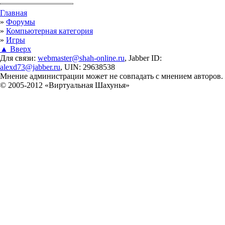
Вы здесь
Главная
»
Форумы
»
Компьютерная категория
»
Игры
▲ Вверх
Для связи:
webmaster@shah-online.ru
, Jabber ID:
alexd73@jabber.ru
, UIN: 29638538
Мнение администрации может не совпадать с мнением авторов.
© 2005-2012 «Виртуальная Шахунья»