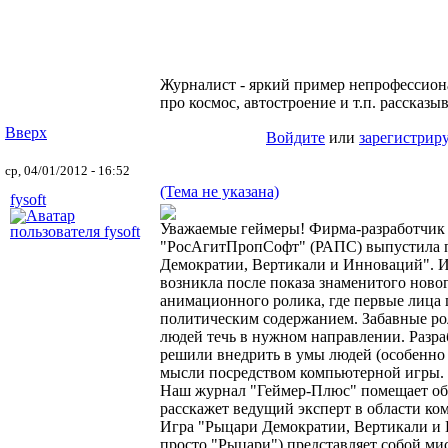
Журналист - яркий пример непрофессиона
про космос, автостроение и т.п. рассказы
Вверх
Войдите
или
зарегистрир
ср, 04/01/2012 - 16:52
(Тема не указана)
fysoft
Уважаемые геймеры! Фирма-разработчик
"РосАгитПропСофт" (РАПС) выпустила 
Демократии, Вертикали и Инноваций". И
возникла после показа знаменитого ново
анимационного ролика, где первые лица 
политическим содержанием. Забавные ро
людей течь в нужном направлении. Разр
решили внедрить в умы людей (особенно
мысли посредством компьютерной игры.
Наш журнал "Геймер-Плюс" помещает обз
расскажет ведущий эксперт в области ко
Игра "Рыцари Демократии, Вертикали и И
просто "Рыцари") представляет собой м