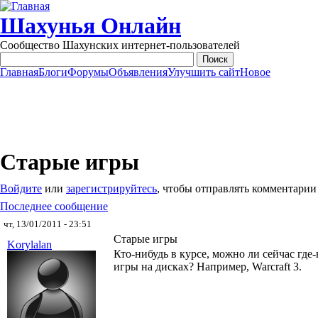
Перейти к основному содержанию
Шахунья Онлайн
Сообщество Шахунских интернет-пользователей
Главная
Блоги
Форумы
Объявления
Улучшить сайт
Новое
Main menu
Старые игры
Войдите
или
зарегистрируйтесь
, чтобы отправлять комментарии
Последнее сообщение
чт, 13/01/2011 - 23:51
Старые игры
Korylalan
Кто-нибудь в курсе, можно ли сейчас гд
игры на дисках? Например, Warcraft 3.