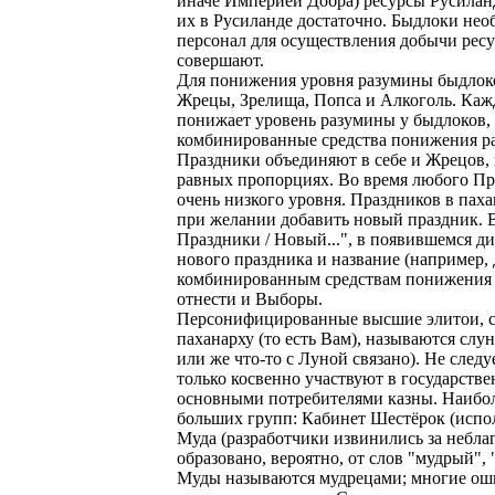
иначе Империей Добра) ресурсы Русиланда:
их в Русиланде достаточно. Быдлоки не
персонал для осуществления добычи ресу
совершают.
Для понижения уровня разумины быдлоков
Жрецы, Зрелища, Попса и Алкоголь. Кажд
понижает уровень разумины у быдлоков, н
комбинированные средства понижения р
Праздники объединяют в себе и Жрецов, 
равных пропорциях. Во время любого Пр
очень низкого уровня. Праздников в пах
при желании добавить новый праздник. 
Праздники / Новый...", в появившемся ди
нового праздника и название (например,
комбинированным средствам понижения 
отнести и Выборы.
Персонифицированные высшие элитои, с
паханарху (то есть Вам), называются сл
или же что-то с Луной связано). Не следу
только косвенно участвуют в государстве
основными потребителями казны. Наибол
больших групп: Кабинет Шестёрок (испол
Муда (разработчики извинились за неблаг
образовано, вероятно, от слов "мудрый",
Муды называются мудрецами; многие оши