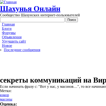
Перейти к основному содержанию
Шахунья Онлайн
Сообщество Шахунских интернет-пользователей
Main menu
Главная
Блоги
Форумы
Объявления
Улучшить сайт
Новое
Последние сообщения
секреты коммуникаций на Ви
Если начинать фразу с: "Вот у нас, у масонов…", то все начина
Метки:
юмор
масоны
Оценка: