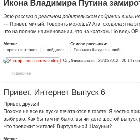
Икона Владимира Путина замиро
Это рассказ о реальном родительском собрании лишь н
— Привет, милый. Говорить можешь? Ага, сходила я на эт
что на полном наименовании, что на кратком. Но ведь ОРК
Метки:
Список рассылки:
привет интернет
дайджест
Рассылка Шахунья онлайн
Опубликовано
вс, 29/01/2012 - 20:14
пол
Подробнее
о Привет интернет №10 (Юбилейный типа выпуск)
Привет, Интернет Выпуск 6
Привет, друзья!
Похоже не все выпуски печатаются в газете. Я честно при
выбираю. Как бы там ни было, вы читаете шестой выпуск 
Что тревожит жителей Виртуальной Шахуньи?
Метки: