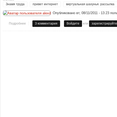
Знамя труда
привет интернет
виртуальная шахунья. рассылка
Опубликовано
вт, 08/11/2011 - 13:23
пол
или
Подробнее
о Привет, Интернет Выпуск 6
3 комментария
Войдите
зарегистрируйте