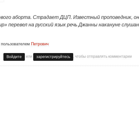
евого аборта. Страдает ДЦП. Известный проповедник, он
ир» перевел на русский язык речь Джанны накануне слуша
пользователем
Петрович
или
, чтобы отправлять комментарии
Войдите
зарегистрируйтесь