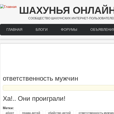
Перейти к основному содержанию
ШАХУНЬЯ ОНЛАЙ
СООБЩЕСТВО ШАХУНСКИХ ИНТЕРНЕТ-ПОЛЬЗОВАТЕЛЕ
ГЛАВНАЯ
БЛОГИ
ФОРУМЫ
ОБЪЯВЛЕНИ
Main menu
ответственность мужчин
Ха!.. Они проиграли!
Метки:
аборт
права детей
убийство детей
ответственность мужчи