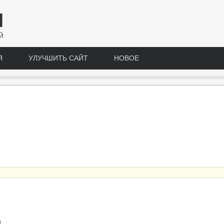
Н
Й
Я
УЛУЧШИТЬ САЙТ
НОВОЕ
н