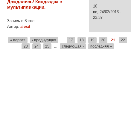
Дождались! Киндзадза в
10
мультипликации.
вс, 24/02/2013 -
23:37
Запись в блоге
Автор:
alexd
« первая
‹ предыдущая
…
17
18
19
20
21
22
Страницы
23
24
25
…
следующая ›
последняя »