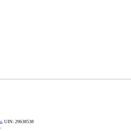
u
, UIN: 29638538
.