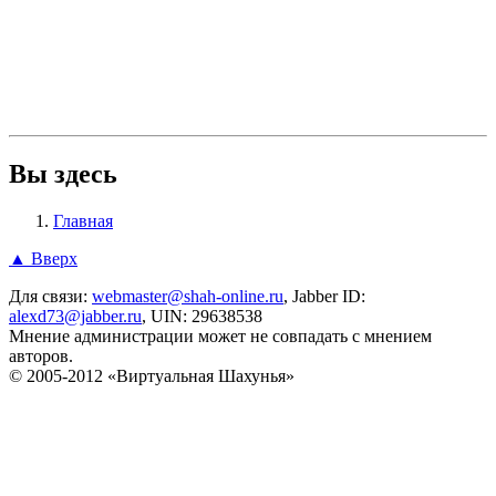
Вы здесь
Главная
▲ Вверх
Для связи:
webmaster@shah-online.ru
, Jabber ID:
alexd73@jabber.ru
, UIN: 29638538
Мнение администрации может не совпадать с мнением
авторов.
© 2005-2012 «Виртуальная Шахунья»