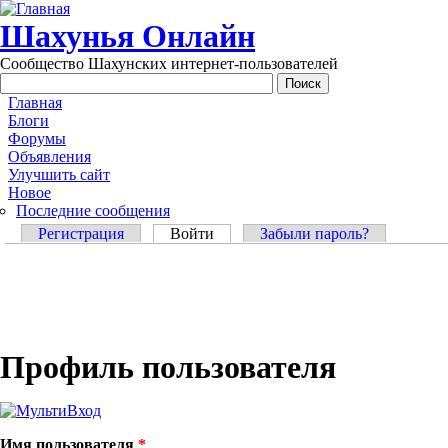
Перейти к основному содержанию
Шахунья Онлайн
Сообщество Шахунских интернет-пользователей
Main menu
Главная
Блоги
Форумы
Объявления
Улучшить сайт
Новое
Последние сообщения
Главные вкладки
Регистрация
Войти
(активная вкладка)
Забыли пароль?
Профиль пользователя
Имя пользователя
*