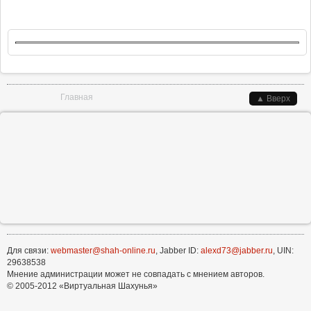
Вы здесь
Главная
▲ Вверх
Для связи:
webmaster@shah-online.ru
, Jabber ID:
alexd73@jabber.ru
, UIN:
29638538
Мнение администрации может не совпадать с мнением авторов.
© 2005-2012 «Виртуальная Шахунья»