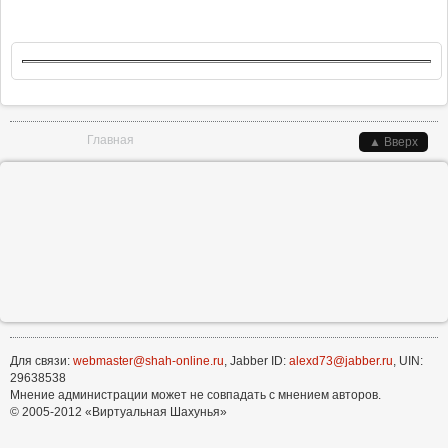
Вы здесь
Главная
▲ Вверх
Для связи:
webmaster@shah-online.ru
, Jabber ID:
alexd73@jabber.ru
, UIN:
29638538
Мнение администрации может не совпадать с мнением авторов.
© 2005-2012 «Виртуальная Шахунья»