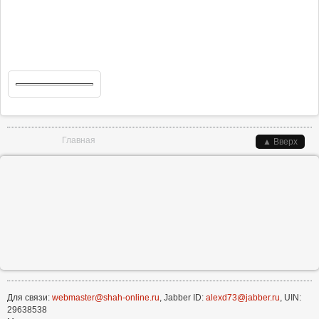
Вы здесь
Главная
▲ Вверх
Для связи:
webmaster@shah-online.ru
, Jabber ID:
alexd73@jabber.ru
, UIN:
29638538