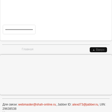
Вы здесь
Главная
▲ Вверх
Для связи:
webmaster@shah-online.ru
, Jabber ID:
alexd73@jabber.ru
, UIN:
29638538