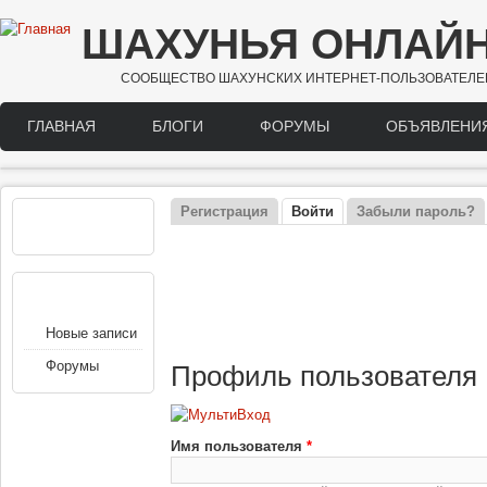
Перейти к основному содержанию
ШАХУНЬЯ ОНЛАЙ
СООБЩЕСТВО ШАХУНСКИХ ИНТЕРНЕТ-ПОЛЬЗОВАТЕЛЕ
ГЛАВНАЯ
БЛОГИ
ФОРУМЫ
ОБЪЯВЛЕНИ
Main menu
Регистрация
Войти
(активная вкладка)
Забыли пароль?
РЕКЛАМА
Главные вкладки
НАВИГАЦИЯ
Новые записи
Форумы
Профиль пользователя
Имя пользователя
*