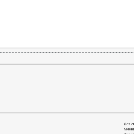
Для с
Мнени