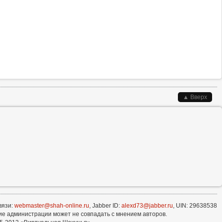
▲ Вверх
вязи:
webmaster@shah-online.ru
, Jabber ID:
alexd73@jabber.ru
, UIN: 29638538
е администрации может не совпадать с мнением авторов.