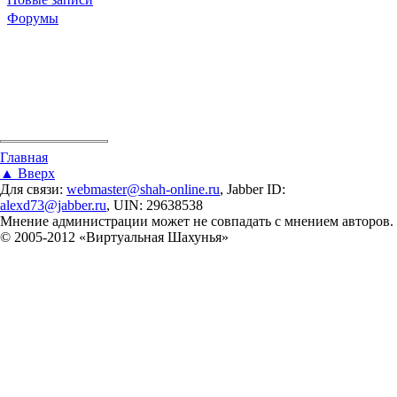
Форумы
Вы здесь
Главная
▲ Вверх
Для связи:
webmaster@shah-online.ru
, Jabber ID:
alexd73@jabber.ru
, UIN: 29638538
Мнение администрации может не совпадать с мнением авторов.
© 2005-2012 «Виртуальная Шахунья»