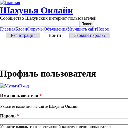
Перейти к основному содержанию
Шахунья Онлайн
Сообщество Шахунских интернет-пользователей
Главная
Блоги
Форумы
Объявления
Улучшить сайт
Новое
Main menu
Главные вкладки
Регистрация
Войти
(активная вкладка)
Забыли пароль?
Профиль пользователя
Имя пользователя
*
Укажите ваше имя на сайте Шахунья Онлайн.
Пароль
*
Укажите пароль, соответствующий вашему имени пользователя.