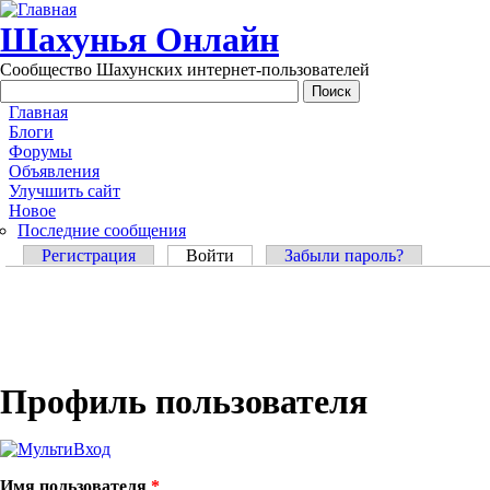
Перейти к основному содержанию
Шахунья Онлайн
Сообщество Шахунских интернет-пользователей
Main menu
Главная
Блоги
Форумы
Объявления
Улучшить сайт
Новое
Последние сообщения
Главные вкладки
Регистрация
Войти
(активная вкладка)
Забыли пароль?
Профиль пользователя
Имя пользователя
*