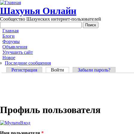
Перейти к основному содержанию
Шахунья Онлайн
Сообщество Шахунских интернет-пользователей
Main menu
Главная
Блоги
Форумы
Объявления
Улучшить сайт
Новое
Последние сообщения
Главные вкладки
Регистрация
Войти
(активная вкладка)
Забыли пароль?
Профиль пользователя
Имя пользователя
*