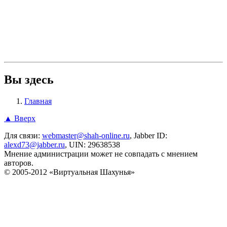
Вы здесь
Главная
▲ Вверх
Для связи:
webmaster@shah-online.ru
, Jabber ID:
alexd73@jabber.ru
, UIN: 29638538
Мнение администрации может не совпадать с мнением
авторов.
© 2005-2012 «Виртуальная Шахунья»